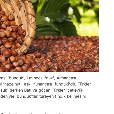
sı 'bunduk', Latincesi 'nux', Almancası
si 'hazelnut', eski Yunancası 'funduki'dir. Türkler
suk' derken Batı'ya göçen Türkler 'çetlevük
edeniyle 'bunduk'tan türeyen fındık kelimesini