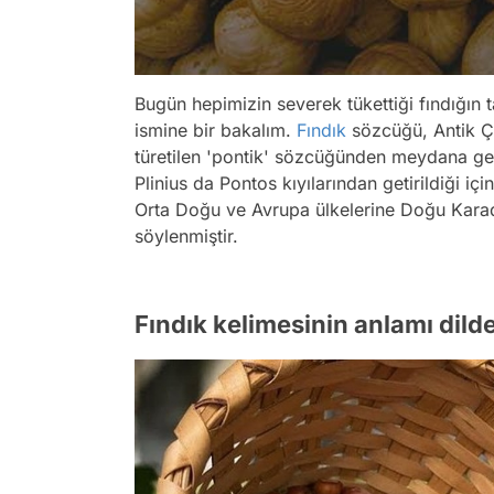
Bugün hepimizin severek tükettiği fındığın 
ismine bir bakalım.
Fındık
sözcüğü, Antik Ça
türetilen 'pontik' sözcüğünden meydana gel
Plinius da Pontos kıyılarından getirildiği içi
Orta Doğu ve Avrupa ülkelerine Doğu Karaden
söylenmiştir.
Fındık kelimesinin anlamı dilden