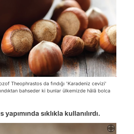
ozof Theophrastos da fındığı 'Karadeniz cevizi'
ür fındıktan bahseder ki bunlar ülkemizde hâlâ bolca
apımında sıklıkla kullanılırdı.