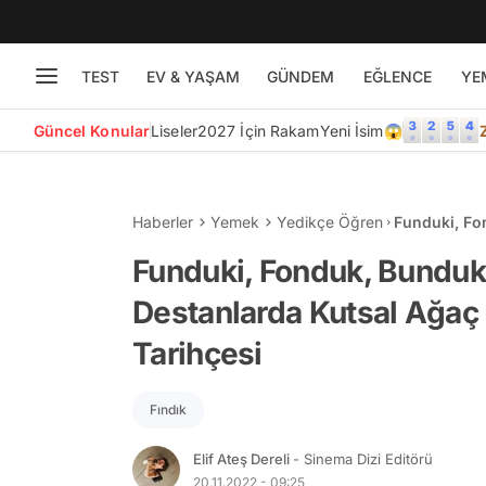
TEST
EV & YAŞAM
GÜNDEM
EĞLENCE
YE
Güncel Konular
Liseler
2027 İçin Rakam
Yeni İsim😱
Haberler
Yemek
Yedikçe Öğren
Funduki, Fo
Kutsal Ağaç
Funduki, Fonduk, Bunduk
Destanlarda Kutsal Ağaç
Tarihçesi
Fındık
Elif Ateş Dereli
- Sinema Dizi Editörü
20.11.2022 - 09:25