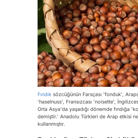
Fındık
sözcüğünün Farsçası 'fonduk', Arapça
'haselnuss', Fransızcası 'noisette', İngilizce
Orta Asya'da yaşadığı dönemde fındığa 'ko
demiştir.' Anadolu Türkleri de Arap etkisi n
kullanmıştır.