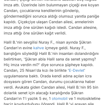
imza attı. Üzerinde isim bulunmayan çiçeği eve koyan
Candan, çocuklarına kendilerinin gönderip,
göndermediğini sorunca aldığı olumsuz yanıtla paniğe
kapıldı. Çiçekçiye ulaşan Candan ailesi, annelerinin
imza attığı öne sürülen kağıdı istedi. Candan ailesine,
imza attığı öne sürülen kağıt verildi.
Halil B.'nin sevgilisi Nuray F., nisan ayında Şükran
Candan'ın evine
kahve
içmeye geldi. Nuray F.,
barıştığını söylediği Halil B.'nin insanları dolandırdığını
belirtirken, 'Şükran abla Halil sana da senet yapmış?
Hiç imza verdin mi?' diye sorunca şüpheye kapıldı.
Candan, 25 Nisan'da kızı ile birlikte '
E-Devlet
'
uygulamasına baktı. Orada kendi adına açılan icra
dosyasını gören Candan, durumu çocuklarına haber
verdi. Avukata giden Candan ailesi, Halil B.'nin 95 bin
dolarlık senet için alacağı karşılığında Şükran
Candan'ın 1'i yazlık 5 ev, 1
otomobil
ve 1 motosikletine
haciz koydurduğunu öğrendi. Halil B.'yi arayan aile,