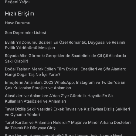
Beğeni Yağdı
Hızlı Erişim
Hava Durumu
Son Depremler Listesi
Evlilik Yıl Dönümü Sözleri! En Özel Romantik, Duygusal ve Resimli
Evlilik Yıl dönümü Mesajları
Rüyada Altın Görmek: Gerçekler de Saadetiniz de Çil Çil Altınlarda
Saklı Olabilir!
Doğal Taşların Merak Edilen Tüm Etkileri, Enerjileri ve Şifa Alanları:
Hangi Doğal Taş Ne İşe Yarar?
Emojilerin Anlamları: 2023 WhatsApp, Instagram ve Twitter'da En
Çok Kullanılan Emojiler ve Anlamları
Atasözleri ve Anlamları: A'dan Z'ye Gündelik Hayatta En Sık
Kullanılan Atasözleri ve Anlamları
Tavla Diziliş Şekli Nasıldır? Erkek Tavlası ve Kız Tavlası Diziliş Şekilleri
ve Oynama Yönleri
Tarot Kartları ve Anlamları Nelerdir? Majör ve Minör Arkana Desteleri
İle Tılsımlı Bir Dünyaya Giriş
Burç Uyumu Hesaplama Nedir? Burç Uyumu, Aşk Uyumu Nasıl