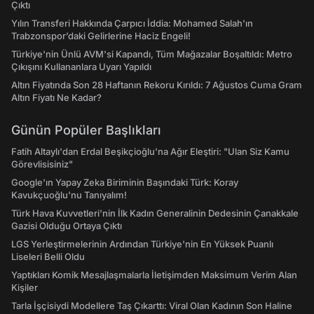
Çıktı
Yılın Transferi Hakkında Çarpıcı İddia: Mohamed Salah'ın
Trabzonspor’daki Gelirlerine Haciz Engeli!
Türkiye'nin Ünlü AVM'si Kapandı, Tüm Mağazalar Boşaltıldı: Metro
Çıkışını Kullananlara Uyarı Yapıldı
Altın Fiyatında Son 28 Haftanın Rekoru Kırıldı: 7 Ağustos Cuma Gram
Altın Fiyatı Ne Kadar?
Günün Popüler Başlıkları
Fatih Altaylı'dan Erdal Beşikçioğlu'na Ağır Eleştiri: "Ulan Siz Kamu
Görevlisisiniz"
Google'ın Yapay Zeka Biriminin Başındaki Türk: Koray
Kavukçuoğlu'nu Tanıyalım!
Türk Hava Kuvvetleri'nin İlk Kadın Generalinin Dedesinin Çanakkale
Gazisi Olduğu Ortaya Çıktı
LGS Yerleştirmelerinin Ardından Türkiye'nin En Yüksek Puanlı
Liseleri Belli Oldu
Yaptıkları Komik Mesajlaşmalarla İletişimden Maksimum Verim Alan
Kişiler
Tarla İşçisiydi Modellere Taş Çıkarttı: Viral Olan Kadının Son Haline