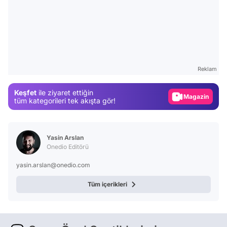
Video
Test
Gündem
Reklam
Magazin
Keşfet
ile ziyaret ettiğin
Video
tüm kategorileri tek akışta gör!
Test
Yasin Arslan
Onedio Editörü
yasin.arslan@onedio.com
Tüm içerikleri