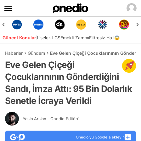
Güncel Konular
Liseler-LGS
Emekli Zammı
Filtresiz Hali😱
Haberler
Gündem
Eve Gelen Çiçeği Çocuklarınının Gönderdiği
Eve Gelen Çiçeği
Çocuklarınının Gönderdiğini
Sandı, İmza Attı: 95 Bin Dolarlık
Senetle İcraya Verildi
Yasin Arslan
- Onedio Editörü
Onedio’yu Google'a ekleyin