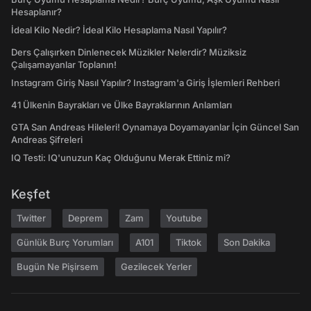
Hesaplanır?
İdeal Kilo Nedir? İdeal Kilo Hesaplama Nasıl Yapılır?
Ders Çalışırken Dinlenecek Müzikler Nelerdir? Müziksiz
Çalışamayanlar Toplanın!
Instagram Giriş Nasıl Yapılır? Instagram'a Giriş İşlemleri Rehberi
41 Ülkenin Bayrakları ve Ülke Bayraklarının Anlamları
GTA San Andreas Hileleri! Oynamaya Doyamayanlar İçin Güncel San
Andreas Şifreleri
IQ Testi: IQ'unuzun Kaç Olduğunu Merak Ettiniz mi?
Keşfet
Twitter
Deprem
Zam
Youtube
Günlük Burç Yorumları
A101
Tiktok
Son Dakika
Bugün Ne Pişirsem
Gezilecek Yerler