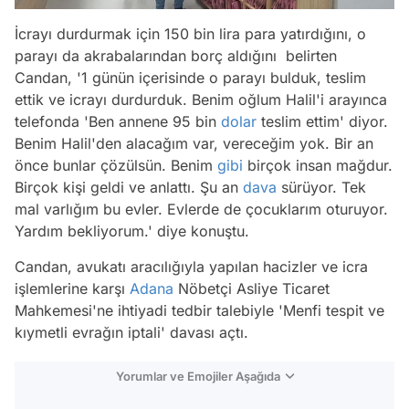
İcrayı durdurmak için 150 bin lira para yatırdığını, o
parayı da akrabalarından borç aldığını belirten
Candan, '1 günün içerisinde o parayı bulduk, teslim
ettik ve icrayı durdurduk. Benim oğlum Halil'i arayınca
telefonda 'Ben annene 95 bin
dolar
teslim ettim' diyor.
Benim Halil'den alacağım var, vereceğim yok. Bir an
önce bunlar çözülsün. Benim
gibi
birçok insan mağdur.
Birçok kişi geldi ve anlattı. Şu an
dava
sürüyor. Tek
mal varlığım bu evler. Evlerde de çocuklarım oturuyor.
Yardım bekliyorum.' diye konuştu.
Candan, avukatı aracılığıyla yapılan hacizler ve icra
işlemlerine karşı
Adana
Nöbetçi Asliye Ticaret
Mahkemesi'ne ihtiyadi tedbir talebiyle 'Menfi tespit ve
kıymetli evrağın iptali' davası açtı.
Yorumlar ve Emojiler Aşağıda