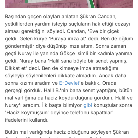
Başından geçen olayları anlatan Şükran Candan,
yetkililerden yardım isteyip suçluların hak ettiği cezayı
alması gerektiğini söyledi. Candan, 'Eve bir çiçek
geldi. Gelen kurye 'Buraya imza at' dedi. Ben de oğlum
göndermiştir diye düşünüp imza attım. Sonra zaman
geçti Nuray ile yanında Gökçe isimli bir kadınla yanıma
geldi. Nuray bana 'Halil sana böyle bir senet yapmış.
Dikkat et' dedi. Ben de kimseye imza atmadığımı
söyleyip söylenilenleri dikkate almadım. Ancak daha
sonra kızımı aradım ve
E-Devlet
'e baktık. Orada
gerçeği gördük. Halil B.'nin bana senet yaptığını, bütün
mal varlığıma da haciz koydurduğunu gördüm. Halil ve
Nuray'ı aradım. İlk başta bilmiyor
gibi
konuştular sonra
'Haciz koymuşsun' deyince telefonu kapattılar'
ifadelerini kullandı.
Bütün mal varlığında haciz olduğunu söyleyen Şükran