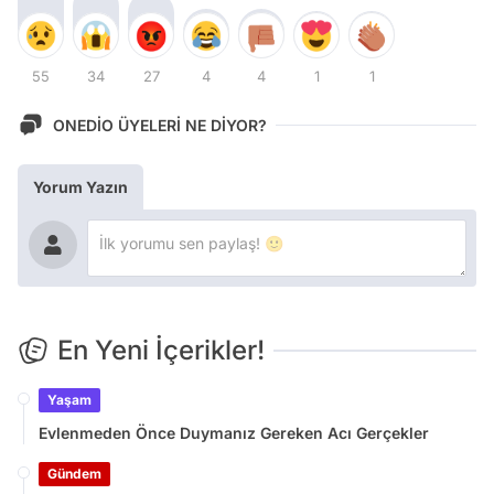
55
34
27
4
4
1
1
ONEDİO ÜYELERİ NE DİYOR?
Yorum Yazın
En Yeni İçerikler!
Yaşam
Evlenmeden Önce Duymanız Gereken Acı Gerçekler
Gündem