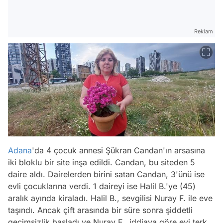
Reklam
Adana
'da 4 çocuk annesi Şükran Candan'ın arsasına
iki bloklu bir site inşa edildi. Candan, bu siteden 5
daire aldı. Dairelerden birini satan Candan, 3'ünü ise
evli çocuklarına verdi. 1 daireyi ise Halil B.'ye (45)
aralık ayında kiraladı. Halil B., sevgilisi Nuray F. ile eve
taşındı. Ancak çift arasında bir süre sonra şiddetli
geçimsizlik başladı ve Nuray F., iddiaya göre evi terk