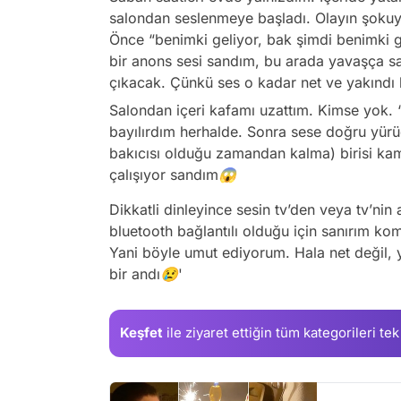
salondan seslenmeye başladı. Olayın şokuyl
Önce “benimki geliyor, bak şimdi benimki g
bir anons sesi sandım, bu arada yavaşça s
çıkacak. Çünkü ses o kadar net ve yakındı k
Salondan içeri kafamı uzattım. Kimse yok. 
bayılırdım herhalde. Sonra sese doğru yürü
bakıcısı olduğu zamandan kalma) birisi kam
çalışıyor sandım😱
Dikkatli dinleyince sesin tv’den veya tv’nin 
bluetooth bağlantılı olduğu için sanırım kom
Yani böyle umut ediyorum. Hala net değil, y
bir andı😢'
Keşfet
ile ziyaret ettiğin
tüm kategorileri tek