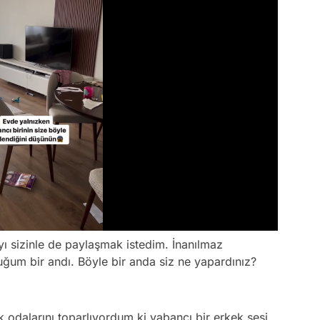
ı sizinle de paylaşmak istedim. İnanılmaz
ğum bir andı. Böyle bir anda siz ne yapardınız?
k odalarını toparlıyordum ki yabancı bir erkek sesi