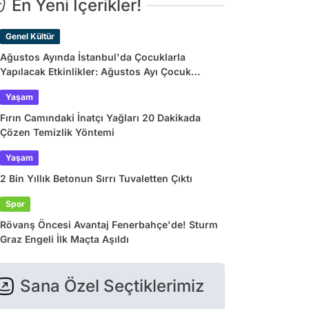
En Yeni İçerikler!
Genel Kültür
Ağustos Ayında İstanbul'da Çocuklarla
Yapılacak Etkinlikler: Ağustos Ayı Çocuk
Tiyatroları ve Etkinlik Takvimi
Yaşam
Fırın Camındaki İnatçı Yağları 20 Dakikada
Çözen Temizlik Yöntemi
Yaşam
2 Bin Yıllık Betonun Sırrı Tuvaletten Çıktı
Spor
Rövanş Öncesi Avantaj Fenerbahçe'de! Sturm
Graz Engeli İlk Maçta Aşıldı
Sana Özel Seçtiklerimiz