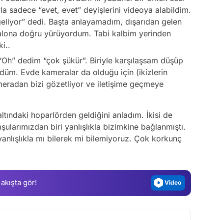
a sadece “evet, evet” deyişlerini videoya alabildim.
eliyor” dedi. Başta anlayamadım, dışarıdan gelen
alona doğru yürüyordum. Tabi kalbim yerinden
i..
“Oh” dedim “çok şükür”. Biriyle karşılaşsam düşüp
düm. Evde kameralar da olduğu için (ikizlerin
eradan bizi gözetliyor ve iletişime geçmeye
Video
altındaki hoparlörden geldiğini anladım. İkisi de
Test
şularımızdan biri yanlışlıkla bizimkine bağlanmıştı.
Gündem
anlışlıkla mı bilerek mi bilemiyoruz. Çok korkunç
Magazin
Video
 akışta gör!
Test