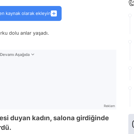
en kaynak olarak ekleyin
rku dolu anlar yaşadı.
n Devamı Aşağıda
Reklam
esi duyan kadın, salona girdiğinde
rdü.