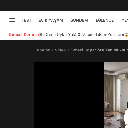
TEST
EV & YAŞAM
GÜNDEM
EĞLENCE
YE
Güncel Konular
Bu Gece Uyku Yok
2027 İçin Rakam
Yeni İsim
Haberler
Video
Evdeki Hoparlöre Yanlışlıkla