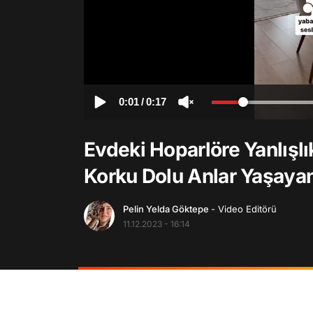
0:01
/
0:17
Evdeki Hoparlöre Yanlışl
Korku Dolu Anlar Yaşayan
Pelin Yelda Göktepe
- Video Editörü
11.12.2023 - 16:14