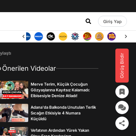
Giriş Yap
ylaştı
Görüş Bildir
Önerilen Videolar
Merve Terim, Küçük Çocuğun
Gözyaşlarına Kayıtsız Kalamadı:
Elbisesiyle Denize Atladı!
Adana'da Balkonda Unutulan Terlik
Sıcağın Etkisiyle 4 Numara
Küçüldü
Vefatının Ardından Yürek Yakan
Olay: Eren Kaşıkçı’nın