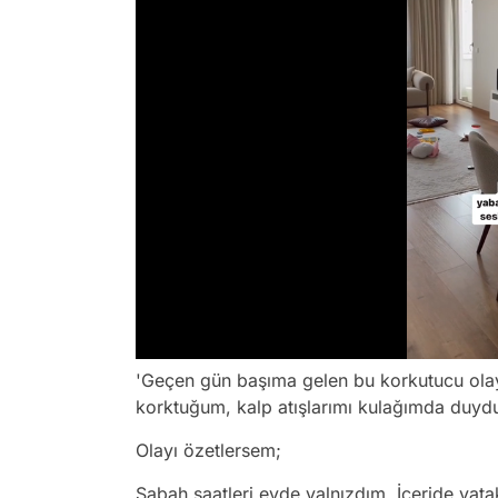
/
'Geçen gün başıma gelen bu korkutucu olay
korktuğum, kalp atışlarımı kulağımda duydu
Olayı özetlersem;
Sabah saatleri evde yalnızdım. İçeride yata