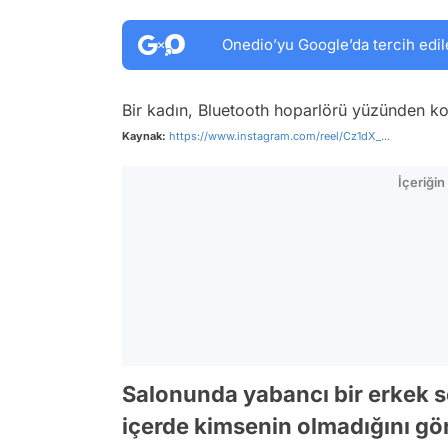
Onedio’yu Google’da tercih edil
Bir kadın, Bluetooth hoparlörü yüzünden ko
Kaynak:
https://www.instagram.com/reel/Cz1dX_...
İçeriği
Salonunda yabancı bir erkek s
içerde kimsenin olmadığını gö