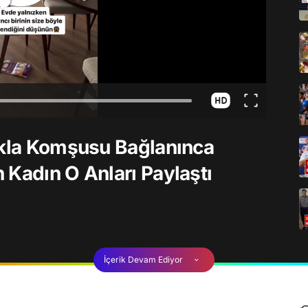
ıkla Komşusu Bağlanınca
 Kadın O Anları Paylaştı
İçerik Devam Ediyor