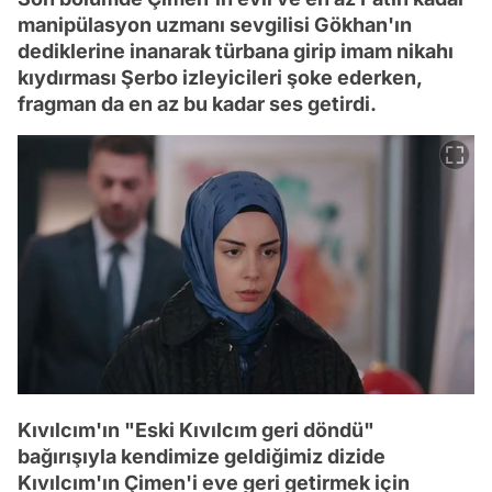
manipülasyon uzmanı sevgilisi Gökhan'ın
dediklerine inanarak türbana girip imam nikahı
kıydırması Şerbo izleyicileri şoke ederken,
fragman da en az bu kadar ses getirdi.
Kıvılcım'ın "Eski Kıvılcım geri döndü"
bağırışıyla kendimize geldiğimiz dizide
Kıvılcım'ın Çimen'i eve geri getirmek için