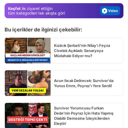
Magazin
Keşfet
ile ziyaret ettiğin
Video
tüm kategorileri tek akışta gör!
Test
Bu içerikler de ilginizi çekebilir:
Kızılcık Şerbeti'nin Nilay'ı Feyza
Civelek Açıkladı: Senaryoya
Müdahale Ediyor mu?
Acun Ilıcalı Delirecek: Survivor'da
Yunus Emre, Poyraz'ı Yere Serdi!
Survivor Yorumcusu Furkan
Dede'nin Poyraz İçin Hata Yapmış
Olabilir Demesine İzleyicilerden
Eleştiri