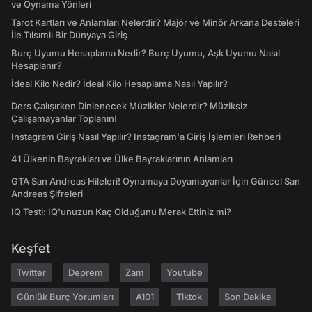
ve Oynama Yönleri
Tarot Kartları ve Anlamları Nelerdir? Majör ve Minör Arkana Desteleri
İle Tılsımlı Bir Dünyaya Giriş
Burç Uyumu Hesaplama Nedir? Burç Uyumu, Aşk Uyumu Nasıl
Hesaplanır?
İdeal Kilo Nedir? İdeal Kilo Hesaplama Nasıl Yapılır?
Ders Çalışırken Dinlenecek Müzikler Nelerdir? Müziksiz
Çalışamayanlar Toplanın!
Instagram Giriş Nasıl Yapılır? Instagram'a Giriş İşlemleri Rehberi
41 Ülkenin Bayrakları ve Ülke Bayraklarının Anlamları
GTA San Andreas Hileleri! Oynamaya Doyamayanlar İçin Güncel San
Andreas Şifreleri
IQ Testi: IQ'unuzun Kaç Olduğunu Merak Ettiniz mi?
Keşfet
Twitter
Deprem
Zam
Youtube
Günlük Burç Yorumları
A101
Tiktok
Son Dakika