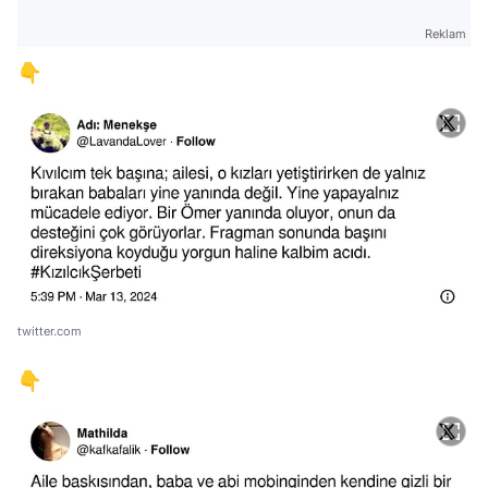
Reklam
👇
twitter.com
👇