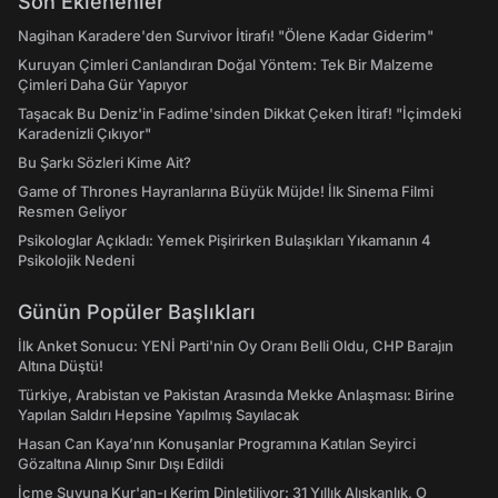
Son Eklenenler
Nagihan Karadere'den Survivor İtirafı! "Ölene Kadar Giderim"
Kuruyan Çimleri Canlandıran Doğal Yöntem: Tek Bir Malzeme
Çimleri Daha Gür Yapıyor
Taşacak Bu Deniz'in Fadime'sinden Dikkat Çeken İtiraf! "İçimdeki
Karadenizli Çıkıyor"
Bu Şarkı Sözleri Kime Ait?
Game of Thrones Hayranlarına Büyük Müjde! İlk Sinema Filmi
Resmen Geliyor
Psikologlar Açıkladı: Yemek Pişirirken Bulaşıkları Yıkamanın 4
Psikolojik Nedeni
Günün Popüler Başlıkları
İlk Anket Sonucu: YENİ Parti'nin Oy Oranı Belli Oldu, CHP Barajın
Altına Düştü!
Türkiye, Arabistan ve Pakistan Arasında Mekke Anlaşması: Birine
Yapılan Saldırı Hepsine Yapılmış Sayılacak
Hasan Can Kaya’nın Konuşanlar Programına Katılan Seyirci
Gözaltına Alınıp Sınır Dışı Edildi
İçme Suyuna Kur'an-ı Kerim Dinletiliyor: 31 Yıllık Alışkanlık, O