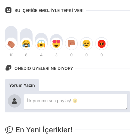
BU İÇERİĞE EMOJİYLE TEPKİ VER!
10
8
4
3
0
0
0
ONEDİO ÜYELERİ NE DİYOR?
Yorum Yazın
En Yeni İçerikler!