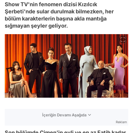
Show TV'nin fenomen dizisi Kızılcık
Şerbeti'nde sular durulmak bilmezken, her
bölüm karakterlerin başına akla mantığa
sığmayan şeyler geliyor.
İçeriğin Devamı Aşağıda
Reklam
Son bölümde Çimen'in evli ve en az Fatih kadar