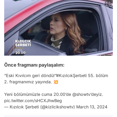
Önce fragmanı paylaşalım:
“Eski Kıvılcım geri döndü!”
#KızılcıkŞerbeti
55. bölüm
2. fragmanımız yayında. 💥
Yeni bölümümüzle cuma 20.00’de
@showtv
’deyiz.
pic.twitter.com/sHCXJhwBeg
— Kızılcık Şerbeti (@kizilcikshowtv)
March 13, 2024