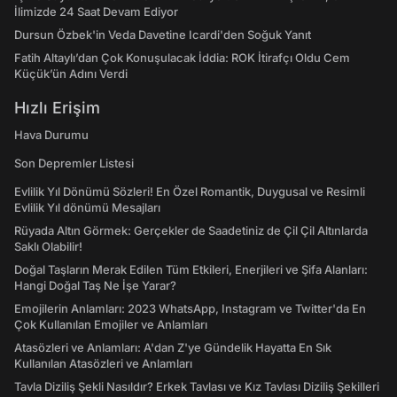
İlimizde 24 Saat Devam Ediyor
Dursun Özbek'in Veda Davetine Icardi'den Soğuk Yanıt
Fatih Altaylı’dan Çok Konuşulacak İddia: ROK İtirafçı Oldu Cem
Küçük’ün Adını Verdi
Hızlı Erişim
Hava Durumu
Son Depremler Listesi
Evlilik Yıl Dönümü Sözleri! En Özel Romantik, Duygusal ve Resimli
Evlilik Yıl dönümü Mesajları
Rüyada Altın Görmek: Gerçekler de Saadetiniz de Çil Çil Altınlarda
Saklı Olabilir!
Doğal Taşların Merak Edilen Tüm Etkileri, Enerjileri ve Şifa Alanları:
Hangi Doğal Taş Ne İşe Yarar?
Emojilerin Anlamları: 2023 WhatsApp, Instagram ve Twitter'da En
Çok Kullanılan Emojiler ve Anlamları
Atasözleri ve Anlamları: A'dan Z'ye Gündelik Hayatta En Sık
Kullanılan Atasözleri ve Anlamları
Tavla Diziliş Şekli Nasıldır? Erkek Tavlası ve Kız Tavlası Diziliş Şekilleri