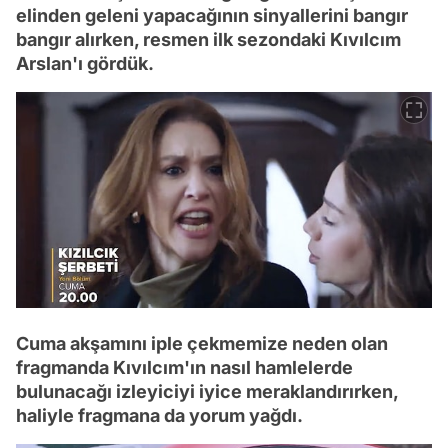
elinden geleni yapacağının sinyallerini bangır
bangır alırken, resmen ilk sezondaki Kıvılcım
Arslan'ı gördük.
Cuma akşamını iple çekmemize neden olan
fragmanda Kıvılcım'ın nasıl hamlelerde
bulunacağı izleyiciyi iyice meraklandırırken,
haliyle fragmana da yorum yağdı.