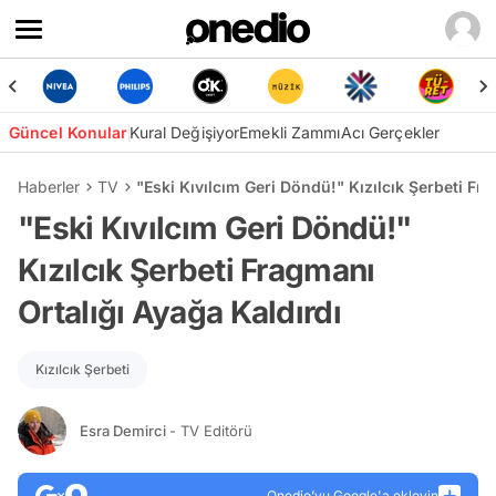
Güncel Konular
Kural Değişiyor
Emekli Zammı
Acı Gerçekler
Haberler
TV
"Eski Kıvılcım Geri Döndü!" Kızılcık Şerbeti Fr
"Eski Kıvılcım Geri Döndü!"
Kızılcık Şerbeti Fragmanı
Ortalığı Ayağa Kaldırdı
Kızılcık Şerbeti
Esra Demirci
- TV Editörü
Onedio’yu Google'a ekleyin