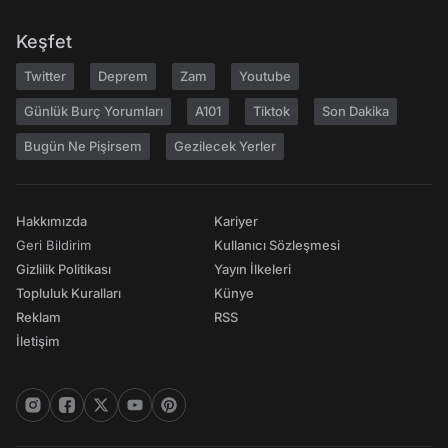
Keşfet
Twitter
Deprem
Zam
Youtube
Günlük Burç Yorumları
A101
Tiktok
Son Dakika
Bugün Ne Pişirsem
Gezilecek Yerler
Hakkımızda
Kariyer
Geri Bildirim
Kullanıcı Sözleşmesi
Gizlilik Politikası
Yayın İlkeleri
Topluluk Kuralları
Künye
Reklam
RSS
İletişim