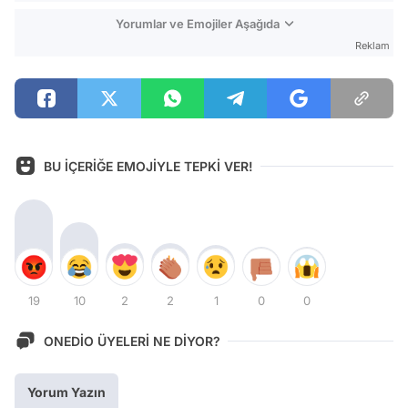
Yorumlar ve Emojiler Aşağıda
Reklam
BU İÇERİĞE EMOJİYLE TEPKİ VER!
19
10
2
2
1
0
0
ONEDİO ÜYELERİ NE DİYOR?
Yorum Yazın