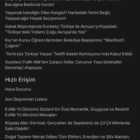
Bacağına Bastonla Vurdu!
Yaşamak İstediğin Ülke Hangisi? Haritadaki Yerini Değil,
Yaşayacağın Hayatı Seçiyorsun!
Sokak Röportajında Gurbetçi Türkiye ile Avrupa'yı Kıyasladı:
"Türkiye’deki Yolların Çoğu Avrupa’da Yok"
Kur'an Kursu Öğrencilerinden Belediye Başkanına: "Manifest’i
Çağırın"
‘Terörsüz Türkiye Yasası’ Teklifi Adalet Komisyonu'nda Kabul Edildi
Gazeteci Fatih Atik'ten Çarpıcı İddia: Çerçeve Yasa Selahattin
Demirtaş'ı Kapsıyor
Hızlı Erişim
Hava Durumu
Son Depremler Listesi
Evlilik Yıl Dönümü Sözleri! En Özel Romantik, Duygusal ve Resimli
Evlilik Yıl dönümü Mesajları
Rüyada Altın Görmek: Gerçekler de Saadetiniz de Çil Çil Altınlarda
Saklı Olabilir!
Doğal Taşların Merak Edilen Tüm Etkileri, Enerjileri ve Şifa Alanları: