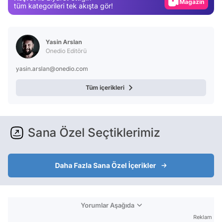
Magazin
tüm kategorileri tek akışta gör!
Video
Test
Yasin Arslan
Onedio Editörü
yasin.arslan@onedio.com
Tüm içerikleri
Sana Özel Seçtiklerimiz
Daha Fazla Sana Özel İçerikler
Yorumlar Aşağıda
Reklam