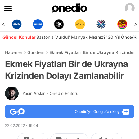
Güncel Konular
Bastonla Vurdu!
"Manyak Mısınız?"
30 Yıl Önce👀
Haberler
Gündem
Ekmek Fiyatları Bir de Ukrayna Krizinden 
Ekmek Fiyatları Bir de Ukrayna
Krizinden Dolayı Zamlanabilir
Yasin Arslan
- Onedio Editörü
Onedio’yu Google'a ekleyin
22.02.2022 - 19:04