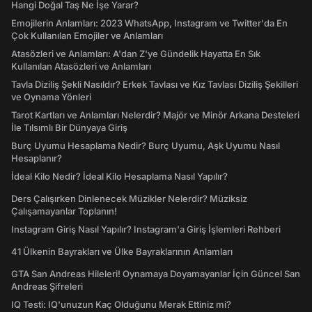
Hangi Doğal Taş Ne İşe Yarar?
Emojilerin Anlamları: 2023 WhatsApp, Instagram ve Twitter'da En
Çok Kullanılan Emojiler ve Anlamları
Atasözleri ve Anlamları: A'dan Z'ye Gündelik Hayatta En Sık
Kullanılan Atasözleri ve Anlamları
Tavla Diziliş Şekli Nasıldır? Erkek Tavlası ve Kız Tavlası Diziliş Şekilleri
ve Oynama Yönleri
Tarot Kartları ve Anlamları Nelerdir? Majör ve Minör Arkana Desteleri
İle Tılsımlı Bir Dünyaya Giriş
Burç Uyumu Hesaplama Nedir? Burç Uyumu, Aşk Uyumu Nasıl
Hesaplanır?
İdeal Kilo Nedir? İdeal Kilo Hesaplama Nasıl Yapılır?
Ders Çalışırken Dinlenecek Müzikler Nelerdir? Müziksiz
Çalışamayanlar Toplanın!
Instagram Giriş Nasıl Yapılır? Instagram'a Giriş İşlemleri Rehberi
41 Ülkenin Bayrakları ve Ülke Bayraklarının Anlamları
GTA San Andreas Hileleri! Oynamaya Doyamayanlar İçin Güncel San
Andreas Şifreleri
IQ Testi: IQ'unuzun Kaç Olduğunu Merak Ettiniz mi?