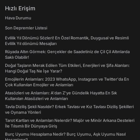
Hızlı Erişim
Hava Durumu
Son Depremler Listesi
Evlilik Yıl Dönümü Sözleri! En Özel Romantik, Duygusal ve Resimli
Evlilik Yıl dönümü Mesajları
Rüyada Altın Görmek: Gerçekler de Saadetiniz de Çil Çil Altınlarda
Saklı Olabilir!
Doğal Taşların Merak Edilen Tüm Etkileri, Enerjileri ve Şifa Alanları:
Hangi Doğal Taş Ne İşe Yarar?
Emojilerin Anlamları: 2023 WhatsApp, Instagram ve Twitter'da En
Çok Kullanılan Emojiler ve Anlamları
Atasözleri ve Anlamları: A'dan Z'ye Gündelik Hayatta En Sık
Kullanılan Atasözleri ve Anlamları
Tavla Diziliş Şekli Nasıldır? Erkek Tavlası ve Kız Tavlası Diziliş Şekilleri
ve Oynama Yönleri
Tarot Kartları ve Anlamları Nelerdir? Majör ve Minör Arkana Desteleri
İle Tılsımlı Bir Dünyaya Giriş
Burç Uyumu Hesaplama Nedir? Burç Uyumu, Aşk Uyumu Nasıl
Hesaplanır?