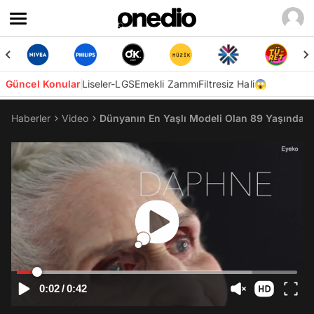
Güncel Konular
Liseler-LGS
Emekli Zammı
Filtresiz Hali😱
Haberler
Video
Dünyanın En Yaşlı Modeli Olan 89 Yaşındaki 
0:02
/
0:42