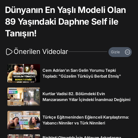
Dünyanın En Yaşlı Modeli Olan
89 Yaşındaki Daphne Self ile
Tanışın!
Önerilen Videolar
Gizle
Cem Adrian'ın Sarı Gelin Yorumu Tepki
Topladı: "Güzelim Türküyü Berbat Etmiş"
Kurtlar Vadisi 82. Bölümdeki Evin
Manzarasının Yıllar İçindeki İnanılmaz Değişimi
Türkçe Eğitmeninden Eğlenceli Karşılaştırma:
Yabancı Ninniler vs Türk Ninnileri
Bisikleti Olmadığı İçin Ağlayan Arkadaşına