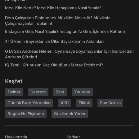
İdeal Kilo Nedir? İdeal Kilo Hesaplama Nasıl Yapılır?
Ders Çalışırken Dinlenecek Müzikler Nelerdir? Müziksiz
Çalışamayanlar Toplanın!
Instagram Giriş Nasıl Yapılır? Instagram'a Giriş İşlemleri Rehberi
41 Ülkenin Bayrakları ve Ülke Bayraklarının Anlamları
GTA San Andreas Hileleri! Oynamaya Doyamayanlar İçin Güncel San
Andreas Şifreleri
IQ Testi: IQ'unuzun Kaç Olduğunu Merak Ettiniz mi?
Keşfet
Twitter
Deprem
Zam
Youtube
Günlük Burç Yorumları
A101
Tiktok
Son Dakika
Bugün Ne Pişirsem
Gezilecek Yerler
Hakkımızda
Kariyer