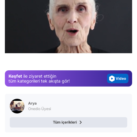
Video
/
Test
Gündem
Magazin
Keşfet
ile ziyaret ettiğin
Video
tüm kategorileri tek akışta gör!
Test
Arya
Onedio Üyesi
Tüm içerikleri