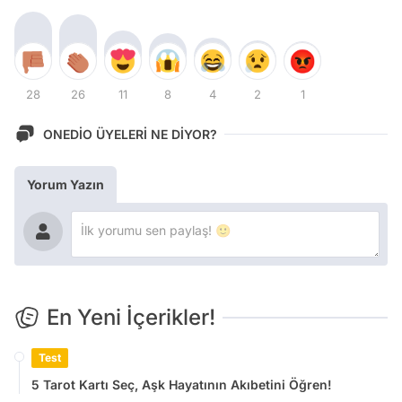
28
26
11
8
4
2
1
ONEDİO ÜYELERİ NE DİYOR?
Yorum Yazın
En Yeni İçerikler!
Test
5 Tarot Kartı Seç, Aşk Hayatının Akıbetini Öğren!