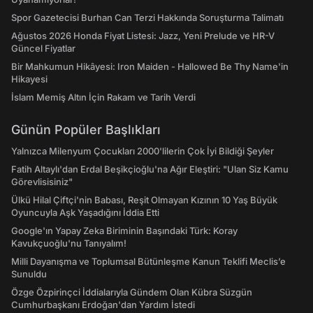
Spor Gazetecisi Burhan Can Terzi Hakkında Soruşturma Talimatı
Ağustos 2026 Honda Fiyat Listesi: Jazz, Yeni Prelude ve HR-V
Güncel Fiyatlar
Bir Mahkumun Hikâyesi: Iron Maiden - Hallowed Be Thy Name'in
Hikayesi
İslam Memiş Altın İçin Rakam ve Tarih Verdi
Günün Popüler Başlıkları
Yalnızca Milenyum Çocukları 2000'lilerin Çok İyi Bildiği Şeyler
Fatih Altaylı'dan Erdal Beşikçioğlu'na Ağır Eleştiri: "Ulan Siz Kamu
Görevlisisiniz"
Ülkü Hilal Çiftçi'nin Babası, Reşit Olmayan Kızının 10 Yaş Büyük
Oyuncuyla Aşk Yaşadığını İddia Etti
Google'ın Yapay Zeka Biriminin Başındaki Türk: Koray
Kavukçuoğlu'nu Tanıyalım!
Milli Dayanışma ve Toplumsal Bütünleşme Kanun Teklifi Meclis’e
Sunuldu
Özge Özpirinçci İddialarıyla Gündem Olan Kübra Süzgün
Cumhurbaşkanı Erdoğan'dan Yardım İstedi