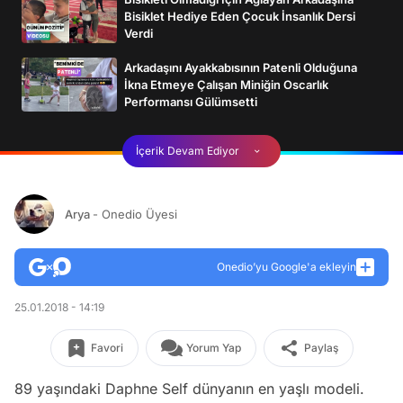
Bisiklet Hediye Eden Çocuk İnsanlık Dersi
Verdi
Arkadaşını Ayakkabısının Patenli Olduğuna
İkna Etmeye Çalışan Miniğin Oscarlık
Performansı Gülümsetti
İçerik Devam Ediyor
Arya
- Onedio Üyesi
Onedio’yu Google'a ekleyin
25.01.2018 - 14:19
Favori
Yorum Yap
Paylaş
89 yaşındaki Daphne Self dünyanın en yaşlı modeli.