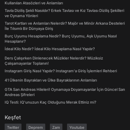
Kullanılan Atasözleri ve Anlamları
Tavla Diziliş Şekli Nasıldır? Erkek Tavlası ve Kız Tavlası Diziliş Şekilleri
ve Oynama Yönleri
Tarot Kartları ve Anlamları Nelerdir? Majör ve Minör Arkana Desteleri
İle Tılsımlı Bir Dünyaya Giriş
Burç Uyumu Hesaplama Nedir? Burç Uyumu, Aşk Uyumu Nasıl
Hesaplanır?
İdeal Kilo Nedir? İdeal Kilo Hesaplama Nasıl Yapılır?
Ders Çalışırken Dinlenecek Müzikler Nelerdir? Müziksiz
Çalışamayanlar Toplanın!
Instagram Giriş Nasıl Yapılır? Instagram'a Giriş İşlemleri Rehberi
41 Ülkenin Bayrakları ve Ülke Bayraklarının Anlamları
GTA San Andreas Hileleri! Oynamaya Doyamayanlar İçin Güncel San
Andreas Şifreleri
IQ Testi: IQ'unuzun Kaç Olduğunu Merak Ettiniz mi?
Keşfet
Twitter
Deprem
Zam
Youtube