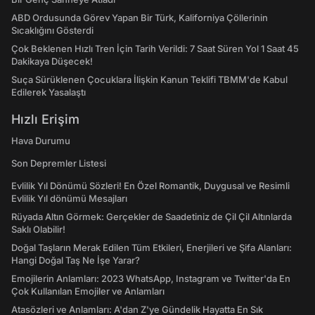
ABD Ordusunda Görev Yapan Bir Türk, Kaliforniya Çöllerinin
Sıcaklığını Gösterdi
Çok Beklenen Hızlı Tren İçin Tarih Verildi: 7 Saat Süren Yol 1 Saat 45
Dakikaya Düşecek!
Suça Sürüklenen Çocuklara İlişkin Kanun Teklifi TBMM'de Kabul
Edilerek Yasalaştı
Hızlı Erişim
Hava Durumu
Son Depremler Listesi
Evlilik Yıl Dönümü Sözleri! En Özel Romantik, Duygusal ve Resimli
Evlilik Yıl dönümü Mesajları
Rüyada Altın Görmek: Gerçekler de Saadetiniz de Çil Çil Altınlarda
Saklı Olabilir!
Doğal Taşların Merak Edilen Tüm Etkileri, Enerjileri ve Şifa Alanları:
Hangi Doğal Taş Ne İşe Yarar?
Emojilerin Anlamları: 2023 WhatsApp, Instagram ve Twitter'da En
Çok Kullanılan Emojiler ve Anlamları
Atasözleri ve Anlamları: A'dan Z'ye Gündelik Hayatta En Sık