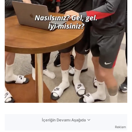
İçeriğin Devamı Aşağıda
Reklam