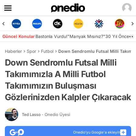
Güncel Konular
Bastonla Vurdu!
"Manyak Mısınız?"
30 Yıl Önce👀
Haberler
Spor
Futbol
Down Sendromlu Futsal Milli Takımımı
Down Sendromlu Futsal Milli
Takımımızla A Milli Futbol
Takımımızın Buluşması
Gözlerinizden Kalpler Çıkaracak
Ted Lasso
- Onedio Üyesi
Onedio’yu Google'a ekleyin