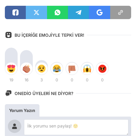
BU İÇERİĞE EMOJİYLE TEPKİ VER!
19
16
3
0
0
0
0
ONEDİO ÜYELERİ NE DİYOR?
Yorum Yazın