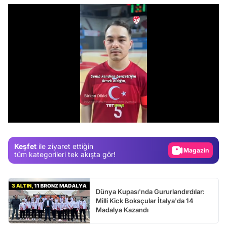
Video
/
Test
Gündem
Keşfet
ile ziyaret ettiğin
Magazin
tüm kategorileri tek akışta gör!
Video
Test
Dünya Kupası'nda Gururlandırdılar:
Milli Kick Boksçular İtalya'da 14
Madalya Kazandı