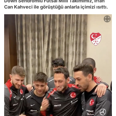
Down Sendromlu Futsal Milli Takımımız, İrfan
Can Kahveci ile görüştüğü anlarla içimizi ısıttı.