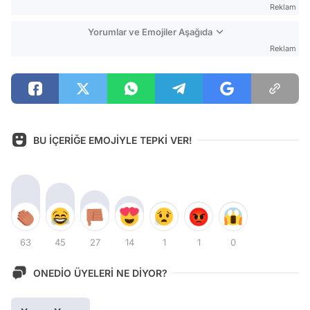
Reklam
Yorumlar ve Emojiler Aşağıda
Reklam
BU İÇERİĞE EMOJİYLE TEPKİ VER!
63
45
27
14
1
1
0
ONEDİO ÜYELERİ NE DİYOR?