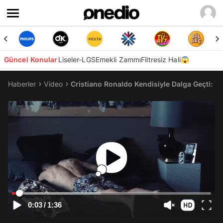
Güncel Konular
Liseler-LGS
Emekli Zammı
Filtresiz Hali😱
Haberler
Video
Cristiano Ronaldo Kendisiyle Dalga Geçti: Y
0:03
/
1:36