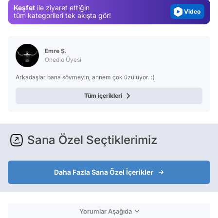
Keşfet
ile ziyaret ettiğin
Test
tüm kategorileri tek akışta gör!
Emre Ş.
Onedio Üyesi
Arkadaşlar bana sövmeyin, annem çok üzülüyor. :(
Tüm içerikleri
Sana Özel Seçtiklerimiz
Daha Fazla Sana Özel İçerikler
Yorumlar Aşağıda