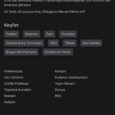
GTA San Andreas Hileleri! Oynamaya Doyamayanlar İçin Güncel San
Andreas Şifreleri
IQ Testi: IQ'unuzun Kaç Olduğunu Merak Ettiniz mi?
Keşfet
Twitter
Deprem
Zam
Youtube
Günlük Burç Yorumları
A101
Tiktok
Son Dakika
Bugün Ne Pişirsem
Gezilecek Yerler
Hakkımızda
Kariyer
Geri Bildirim
Kullanıcı Sözleşmesi
Gizlilik Politikası
Yayın İlkeleri
Topluluk Kuralları
Künye
Reklam
RSS
İletişim