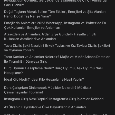
Rüyada Altın Görmek: Gerçekler de Saadetiniz de Çil Çil Altınlarda
Saklı Olabilir!
Doğal Taşların Merak Edilen Tüm Etkileri, Enerjileri ve Şifa Alanları:
Hangi Doğal Taş Ne İşe Yarar?
Emojilerin Anlamları: 2023 WhatsApp, Instagram ve Twitter'da En
Çok Kullanılan Emojiler ve Anlamları
Atasözleri ve Anlamları: A'dan Z'ye Gündelik Hayatta En Sık
Kullanılan Atasözleri ve Anlamları
Tavla Diziliş Şekli Nasıldır? Erkek Tavlası ve Kız Tavlası Diziliş Şekilleri
ve Oynama Yönleri
Tarot Kartları ve Anlamları Nelerdir? Majör ve Minör Arkana Desteleri
İle Tılsımlı Bir Dünyaya Giriş
Burç Uyumu Hesaplama Nedir? Burç Uyumu, Aşk Uyumu Nasıl
Hesaplanır?
İdeal Kilo Nedir? İdeal Kilo Hesaplama Nasıl Yapılır?
Ders Çalışırken Dinlenecek Müzikler Nelerdir? Müziksiz
Çalışamayanlar Toplanın!
Instagram Giriş Nasıl Yapılır? Instagram'a Giriş İşlemleri Rehberi
41 Ülkenin Bayrakları ve Ülke Bayraklarının Anlamları