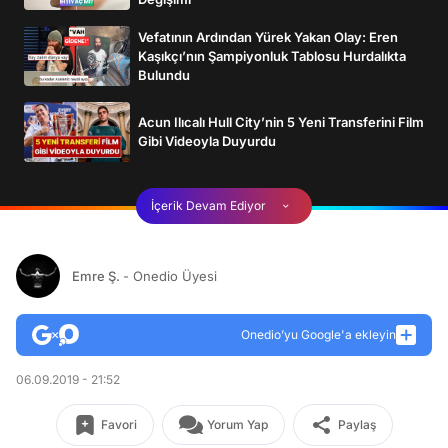
Vefatının Ardından Yürek Yakan Olay: Eren
Kaşıkçı’nın Şampiyonluk Tablosu Hurdalıkta
Bulundu
Acun Ilıcalı Hull City’nin 5 Yeni Transferini Film
Gibi Videoyla Duyurdu
İçerik Devam Ediyor
Emre Ş.
- Onedio Üyesi
Onedio’yu Google'a ekleyin
06.09.2019 - 21:52
Favori
Yorum Yap
Paylaş