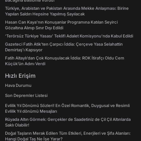
Bacağına Bastonla Vurdu!
Türkiye, Arabistan ve Pakistan Arasında Mekke Anlaşması: Birine
Yapılan Saldırı Hepsine Yapılmış Sayılacak
Hasan Can Kaya’nın Konuşanlar Programına Katılan Seyirci
Gözaltına Alınıp Sınır Dışı Edildi
‘Terörsüz Türkiye Yasası’ Teklifi Adalet Komisyonu'nda Kabul Edildi
Gazeteci Fatih Atik'ten Çarpıcı İddia: Çerçeve Yasa Selahattin
Demirtaş'ı Kapsıyor
Fatih Altaylı’dan Çok Konuşulacak İddia: ROK İtirafçı Oldu Cem
Küçük’ün Adını Verdi
Hızlı Erişim
Hava Durumu
Son Depremler Listesi
Evlilik Yıl Dönümü Sözleri! En Özel Romantik, Duygusal ve Resimli
Evlilik Yıl dönümü Mesajları
Rüyada Altın Görmek: Gerçekler de Saadetiniz de Çil Çil Altınlarda
Saklı Olabilir!
Doğal Taşların Merak Edilen Tüm Etkileri, Enerjileri ve Şifa Alanları:
Hangi Doğal Taş Ne İşe Yarar?