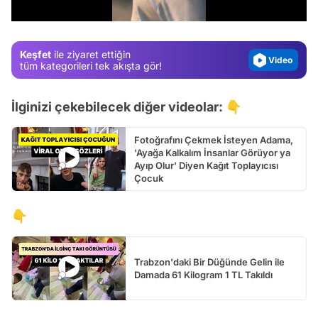
/
Gündem
Magazin
Keşfet
ile ziyaret ettiğin
Video
tüm kategorileri tek akışta gör!
Test
İlginizi çekebilecek diğer videolar: 👇
Fotoğrafını Çekmek İsteyen Adama,
'Ayağa Kalkalım İnsanlar Görüyor ya
Ayıp Olur' Diyen Kağıt Toplayıcısı
Çocuk
👇
Trabzon'daki Bir Düğünde Gelin ile
Damada 61 Kilogram 1 TL Takıldı