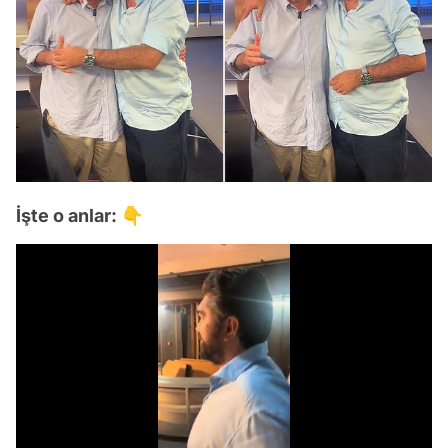
İşte o anlar: 👇
Video
Test