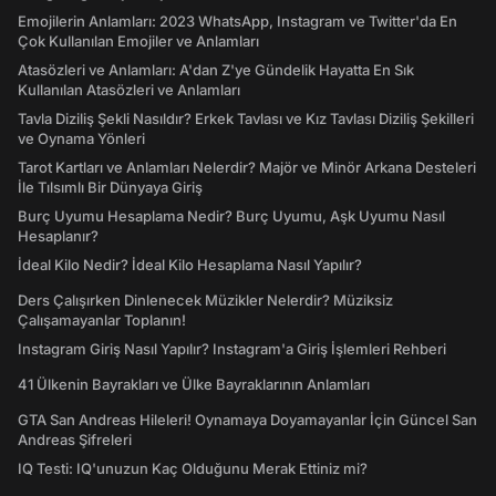
Emojilerin Anlamları: 2023 WhatsApp, Instagram ve Twitter'da En
Çok Kullanılan Emojiler ve Anlamları
Atasözleri ve Anlamları: A'dan Z'ye Gündelik Hayatta En Sık
Kullanılan Atasözleri ve Anlamları
Tavla Diziliş Şekli Nasıldır? Erkek Tavlası ve Kız Tavlası Diziliş Şekilleri
ve Oynama Yönleri
Tarot Kartları ve Anlamları Nelerdir? Majör ve Minör Arkana Desteleri
İle Tılsımlı Bir Dünyaya Giriş
Burç Uyumu Hesaplama Nedir? Burç Uyumu, Aşk Uyumu Nasıl
Hesaplanır?
İdeal Kilo Nedir? İdeal Kilo Hesaplama Nasıl Yapılır?
Ders Çalışırken Dinlenecek Müzikler Nelerdir? Müziksiz
Çalışamayanlar Toplanın!
Instagram Giriş Nasıl Yapılır? Instagram'a Giriş İşlemleri Rehberi
41 Ülkenin Bayrakları ve Ülke Bayraklarının Anlamları
GTA San Andreas Hileleri! Oynamaya Doyamayanlar İçin Güncel San
Andreas Şifreleri
IQ Testi: IQ'unuzun Kaç Olduğunu Merak Ettiniz mi?