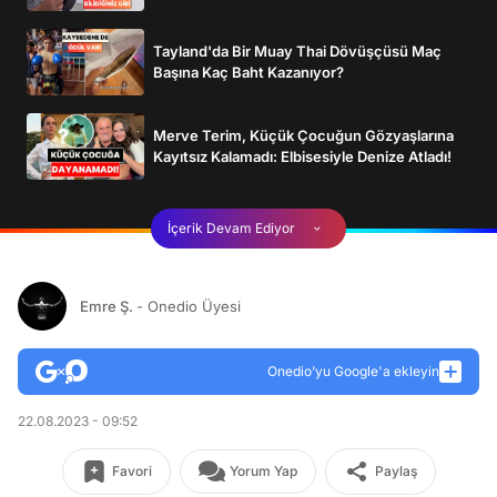
Tayland'da Bir Muay Thai Dövüşçüsü Maç
Başına Kaç Baht Kazanıyor?
Merve Terim, Küçük Çocuğun Gözyaşlarına
Kayıtsız Kalamadı: Elbisesiyle Denize Atladı!
İçerik Devam Ediyor
Emre Ş.
- Onedio Üyesi
Onedio’yu Google'a ekleyin
22.08.2023 - 09:52
Favori
Yorum Yap
Paylaş