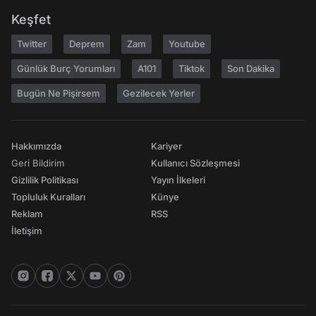
Keşfet
Twitter
Deprem
Zam
Youtube
Günlük Burç Yorumları
A101
Tiktok
Son Dakika
Bugün Ne Pişirsem
Gezilecek Yerler
Hakkımızda
Kariyer
Geri Bildirim
Kullanıcı Sözleşmesi
Gizlilik Politikası
Yayın İlkeleri
Topluluk Kuralları
Künye
Reklam
RSS
İletişim