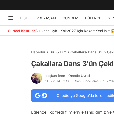
TEST
EV & YAŞAM
GÜNDEM
EĞLENCE
YE
Güncel Konular
Bu Gece Uyku Yok
2027 İçin Rakam
Yeni İsim
Haberler
Dizi & Film
Çakallara Dans 3'ün Çek
Çakallara Dans 3'ün Çek
coşkun ören
- Onedio Üyesi
11.07.2014 - 19:30
Son Güncelleme: 07.02.202
Onedio’yu Google’da tercih edil
Eğlenceli komedi filmleriyle tanıdığımız ve