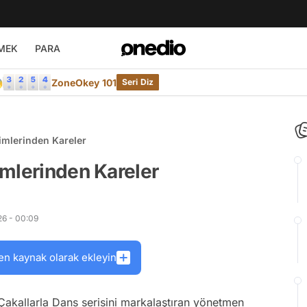
MEK
PARA

ZoneOkey 101
Seri Diz
imlerinden Kareler
imlerinden Kareler
6 - 00:09
en kaynak olarak ekleyin
 Çakallarla Dans serisini markalaştıran yönetmen