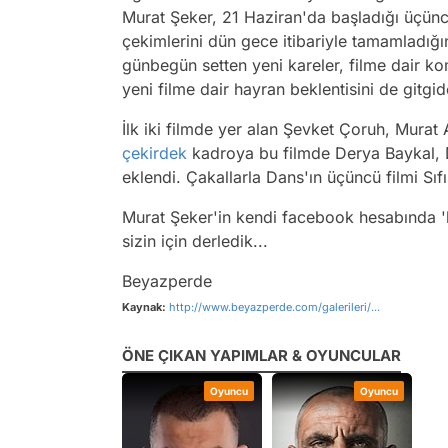
Murat Şeker, 21 Haziran'da başladığı üçüncü 
çekimlerini dün gece itibariyle tamamladığı
günbegün setten yeni kareler, filme dair ko
yeni filme dair hayran beklentisini de gitgid
İlk iki filmde yer alan Şevket Çoruh, Murat
çekirdek
kadroya bu filmde Derya Baykal,
eklendi. Çakallarla Dans'ın üçüncü filmi Sıfı
Murat Şeker'in kendi facebook hesabında 'h
sizin için derledik...
Beyazperde
Kaynak:
http://www.beyazperde.com/galerileri/...
ÖNE ÇIKAN YAPIMLAR & OYUNCULAR
Oyuncu
Oyuncu