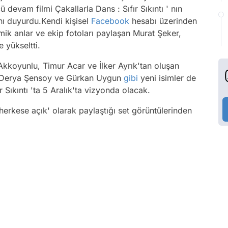
devam filmi Çakallarla Dans : Sıfır Sıkıntı ' nın
nı duyurdu.Kendi kişisel
Facebook
hesabı üzerinden
mik anlar ve ekip fotoları paylaşan Murat Şeker,
e yükseltti.
 Akkoyunlu, Timur Acar ve İlker Ayrık'tan oluşan
 Derya Şensoy ve Gürkan Uygun
gibi
yeni isimler de
r Sıkıntı 'ta 5 Aralık'ta vizyonda olacak.
erkese açık' olarak paylaştığı set görüntülerinden