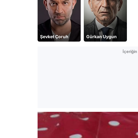
Şevket Çoruh
Gürkan Uygun
İçeriği