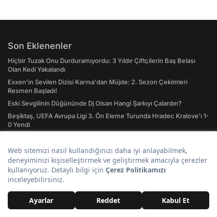
Son Eklenenler
Hiçbir Tuzak Onu Durduramıyordu: 3 Yıldır Çiftçilerin Baş Belası
Olan Kedi Yakalandı
Exxen'in Sevilen Dizisi Karma'dan Müjde: 2. Sezon Çekimleri
Resmen Başladı!
Eski Sevgilinin Düğününde Dj Olsan Hangi Şarkıyı Çalardın?
Beşiktaş, UEFA Avrupa Ligi 3. Ön Eleme Turunda Hradec Kralove'ı 1-
0 Yendi
Birkaç Taneden Bir Şey Olmaz Dediler, Ülkenin Başına Bela Oldu:
Şimdi Durdurulamıyor
AURA Grubunun Suzy'sinden Radikal İmaj Değişikliği!
Günün Popüler Başlıkları
Yalnızca Milenyum Çocukları 2000'lilerin Çok İyi Bildiği Şeyler
Fatih Altaylı'dan Erdal Beşikçioğlu'na Ağır Eleştiri: "Ulan Siz Kamu
Görevlisisiniz"