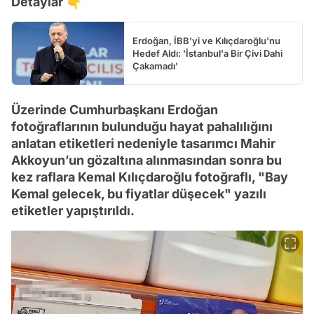
Detaylar 👇
Erdoğan, İBB'yi ve Kılıçdaroğlu'nu
Hedef Aldı: 'İstanbul'a Bir Çivi Dahi
Çakamadı'
Üzerinde Cumhurbaşkanı Erdoğan
fotoğraflarının bulunduğu hayat pahalılığını
anlatan etiketleri nedeniyle tasarımcı Mahir
Akkoyun’un gözaltına alınmasından sonra bu
kez raflara Kemal Kılıçdaroğlu fotoğraflı, "Bay
Kemal gelecek, bu fiyatlar düşecek" yazılı
etiketler yapıştırıldı.