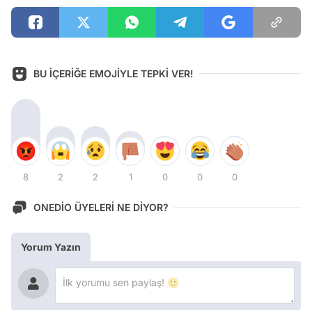
BU İÇERİĞE EMOJİYLE TEPKİ VER!
8
2
2
1
0
0
0
ONEDİO ÜYELERİ NE DİYOR?
Yorum Yazın