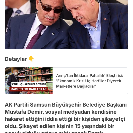
Detaylar 👇
Arınç'tan İktidara 'Pahalılık' Eleştirisi:
'Ekonomik Krizi Üç Harfliler Diyerek
Marketlere Bağladılar'
AK Partili Samsun Büyükşehir Belediye Başkanı
Mustafa Demir, sosyal medyadan kendisine
hakaret ettiğini iddia ettiği bir kişiden şikayetçi
oldu. Şikayet edilen kişinin 15 yaşındaki bir