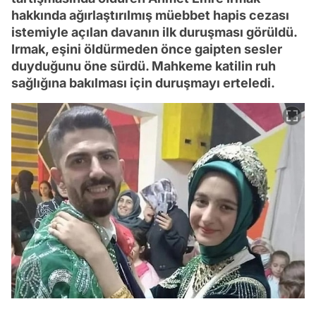
hakkında ağırlaştırılmış müebbet hapis cezası
istemiyle açılan davanın ilk duruşması görüldü.
Irmak, eşini öldürmeden önce gaipten sesler
duyduğunu öne sürdü. Mahkeme katilin ruh
sağlığına bakılması için duruşmayı erteledi.
Video
Test
Gündem
Magazin