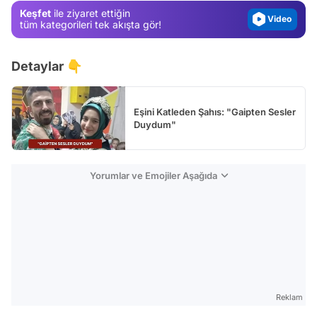
Video
Keşfet
ile ziyaret ettiğin
Test
tüm kategorileri tek akışta gör!
Detaylar 👇
Eşini Katleden Şahıs: "Gaipten Sesler
Duydum"
Yorumlar ve Emojiler Aşağıda
Reklam