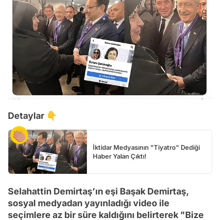
Detaylar 👇
İktidar Medyasının "Tiyatro" Dediği
Haber Yalan Çıktı!
Selahattin Demirtaş’ın eşi Başak Demirtaş,
sosyal medyadan yayınladığı video ile
seçimlere az bir süre kaldığını belirterek "Bize