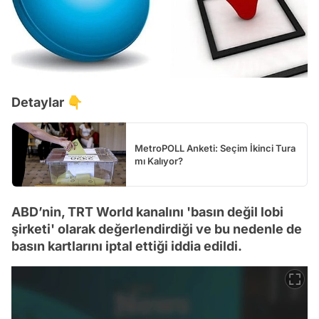
Detaylar 👇
MetroPOLL Anketi: Seçim İkinci Tura
mı Kalıyor?
ABD’nin, TRT World kanalını 'basın değil lobi
şirketi' olarak değerlendirdiği ve bu nedenle de
basın kartlarını iptal ettiği iddia edildi.