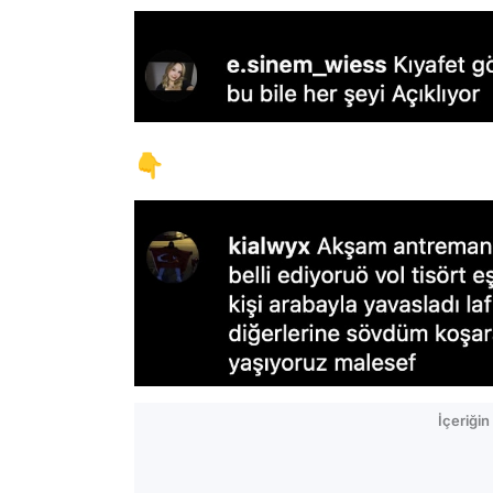
👇
İçeriği