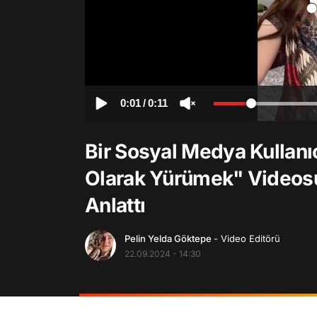
0:01
/
0:11
Bir Sosyal Medya Kullanı
Olarak Yürümek" Videosu
Anlattı
Pelin Yelda Göktepe
- Video Editörü
22.09.2024 - 14:30