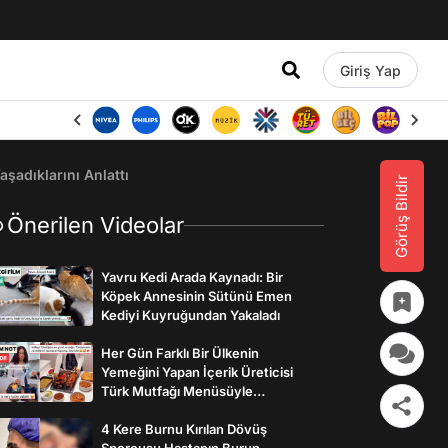
Giriş Yap
şadıklarını Anlattı
Görüş Bildir
Önerilen Videolar
Yavru Kedi Arada Kaynadı: Bir
Köpek Annesinin Sütünü Emen
Kediyi Kuyruğundan Yakaladı
Her Gün Farklı Bir Ülkenin
Yemeğini Yapan İçerik Üreticisi
Türk Mutfağı Menüsüyle
İzleyenlerden Tam Not Aldı
4 Kere Burnu Kırılan Dövüş
Sporcusu Hastanın Burun