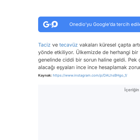
Onedio’yu Google’da tercih edil
Taciz
ve
tecavüz
vakaları küresel çapta art
yönde etkiliyor. Ülkemizde de herhangi bi
genelinde ciddi bir sorun haline geldi. Pek ç
alacağı eşyaları ince ince hesaplamak zorun
Kaynak:
https://www.instagram.com/p/DALhsBHgo_1/
İçeriği