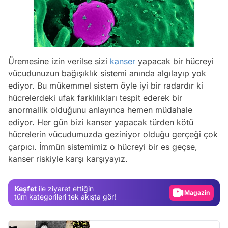
Üremesine izin verilse sizi
kanser
yapacak bir hücreyi
vücudunuzun bağışıklık sistemi anında algılayıp yok
ediyor. Bu mükemmel sistem öyle iyi bir radardır ki
hücrelerdeki ufak farklılıkları tespit ederek bir
anormallik olduğunu anlayınca hemen müdahale
ediyor. Her gün bizi kanser yapacak türden kötü
Video
hücrelerin vücudumuzda geziniyor olduğu gerçeği çok
Test
çarpıcı. İmmün sistemimiz o hücreyi bir es geçse,
kanser riskiyle karşı karşıyayız.
Gündem
Magazin
Keşfet
ile ziyaret ettiğin
Video
tüm kategorileri tek akışta gör!
Test