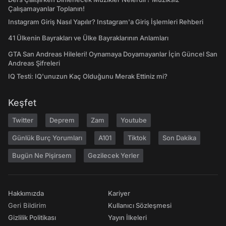
Çalışamayanlar Toplanın!
Instagram Giriş Nasıl Yapılır? Instagram'a Giriş İşlemleri Rehberi
41 Ülkenin Bayrakları ve Ülke Bayraklarının Anlamları
GTA San Andreas Hileleri! Oynamaya Doyamayanlar İçin Güncel San
Andreas Şifreleri
IQ Testi: IQ'unuzun Kaç Olduğunu Merak Ettiniz mi?
Keşfet
Twitter
Deprem
Zam
Youtube
Günlük Burç Yorumları
A101
Tiktok
Son Dakika
Bugün Ne Pişirsem
Gezilecek Yerler
Hakkımızda
Kariyer
Geri Bildirim
Kullanıcı Sözleşmesi
Gizlilik Politikası
Yayın İlkeleri