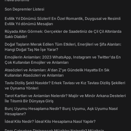
Son Depremler Listesi
Evlilik Yıl Dönümü Sözleri! En Özel Romantik, Duygusal ve Resimli
Evlilik Yıl dönümü Mesajları
Rüyada Altın Görmek: Gerçekler de Saadetiniz de Çil Çil Altınlarda
Saklı Olabilir!
Doğal Taşların Merak Edilen Tüm Etkileri, Enerjileri ve Şifa Alanları:
Hangi Doğal Taş Ne İşe Yarar?
Emojilerin Anlamları: 2023 WhatsApp, Instagram ve Twitter'da En
Çok Kullanılan Emojiler ve Anlamları
Atasözleri ve Anlamları: A'dan Z'ye Gündelik Hayatta En Sık
Kullanılan Atasözleri ve Anlamları
Tavla Diziliş Şekli Nasıldır? Erkek Tavlası ve Kız Tavlası Diziliş Şekilleri
ve Oynama Yönleri
Tarot Kartları ve Anlamları Nelerdir? Majör ve Minör Arkana Desteleri
İle Tılsımlı Bir Dünyaya Giriş
Burç Uyumu Hesaplama Nedir? Burç Uyumu, Aşk Uyumu Nasıl
Hesaplanır?
İdeal Kilo Nedir? İdeal Kilo Hesaplama Nasıl Yapılır?
Ders Çalışırken Dinlenecek Müzikler Nelerdir? Müziksiz