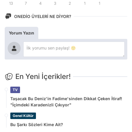
13
7
4
3
2
1
1
ONEDİO ÜYELERİ NE DİYOR?
Yorum Yazın
En Yeni İçerikler!
TV
Taşacak Bu Deniz'in Fadime'sinden Dikkat Çeken İtiraf!
"İçimdeki Karadenizli Çıkıyor"
Genel Kültür
Bu Şarkı Sözleri Kime Ait?