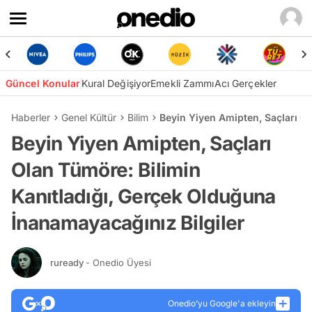
Güncel Konular
Kural Değişiyor
Emekli Zammı
Acı Gerçekler
Haberler
Genel Kültür
Bilim
Beyin Yiyen Amipten, Saçları Ol
Beyin Yiyen Amipten, Saçları
Olan Tümöre: Bilimin
Kanıtladığı, Gerçek Olduğuna
İnanamayacağınız Bilgiler
ruready
- Onedio Üyesi
Onedio’yu Google'a ekleyin