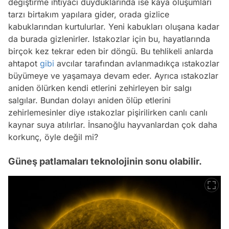
değiştirme ihtiyacı duyduklarında ise kaya oluşumları
tarzı birtakım yapılara gider, orada gizlice
kabuklarından kurtulurlar. Yeni kabukları oluşana kadar
da burada gizlenirler. Istakozlar için bu, hayatlarında
birçok kez tekrar eden bir döngü. Bu tehlikeli anlarda
ahtapot
gibi
avcılar tarafından avlanmadıkça ıstakozlar
büyümeye ve yaşamaya devam eder. Ayrıca ıstakozlar
aniden ölürken kendi etlerini zehirleyen bir salgı
salgılar. Bundan dolayı aniden ölüp etlerini
zehirlemesinler diye ıstakozlar pişirilirken canlı canlı
kaynar suya atılırlar. İnsanoğlu hayvanlardan çok daha
korkunç, öyle değil mi?
Güneş patlamaları teknolojinin sonu olabilir.