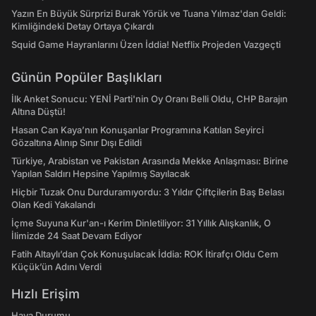
Yazın En Büyük Sürprizi Burak Yörük ve Tuana Yılmaz'dan Geldi:
Kimliğindeki Detay Ortaya Çıkardı
Squid Game Hayranlarını Üzen İddia! Netflix Projeden Vazgeçti
Günün Popüler Başlıkları
İlk Anket Sonucu: YENİ Parti'nin Oy Oranı Belli Oldu, CHP Barajın
Altına Düştü!
Hasan Can Kaya’nın Konuşanlar Programına Katılan Seyirci
Gözaltına Alınıp Sınır Dışı Edildi
Türkiye, Arabistan ve Pakistan Arasında Mekke Anlaşması: Birine
Yapılan Saldırı Hepsine Yapılmış Sayılacak
Hiçbir Tuzak Onu Durduramıyordu: 3 Yıldır Çiftçilerin Baş Belası
Olan Kedi Yakalandı
İçme Suyuna Kur'an-ı Kerim Dinletiliyor: 31 Yıllık Alışkanlık, O
İlimizde 24 Saat Devam Ediyor
Fatih Altaylı’dan Çok Konuşulacak İddia: ROK İtirafçı Oldu Cem
Küçük’ün Adını Verdi
Hızlı Erişim
Hava Durumu