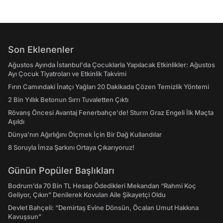
Son Eklenenler
Ağustos Ayında İstanbul'da Çocuklarla Yapılacak Etkinlikler: Ağustos
Ayı Çocuk Tiyatroları ve Etkinlik Takvimi
Fırın Camındaki İnatçı Yağları 20 Dakikada Çözen Temizlik Yöntemi
2 Bin Yıllık Betonun Sırrı Tuvaletten Çıktı
Rövanş Öncesi Avantaj Fenerbahçe'de! Sturm Graz Engeli İlk Maçta
Aşıldı
Dünya’nın Ağırlığını Ölçmek İçin Bir Dağ Kullandılar
8 Soruyla İmza Şarkını Ortaya Çıkarıyoruz!
Günün Popüler Başlıkları
Bodrum’da 70 Bin TL Hesap Ödedikleri Mekandan “Rahmi Koç
Geliyor, Çıkın” Denilerek Kovulan Aile Şikayetçi Oldu
Devlet Bahçeli: “Demirtaş Evine Dönsün, Öcalan Umut Hakkına
Kavuşsun”