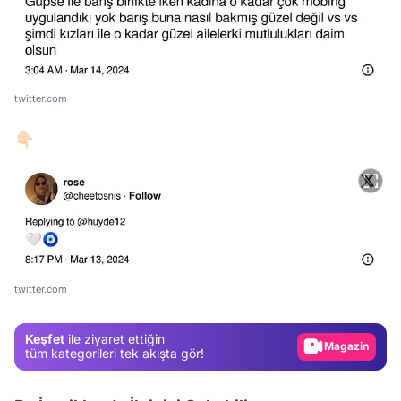
twitter.com
👇🏻
Video
Test
Gündem
twitter.com
Magazin
Keşfet
ile ziyaret ettiğin
Video
tüm kategorileri tek akışta gör!
Test