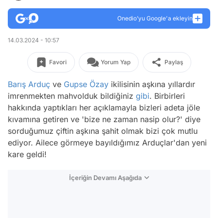
Onedio’yu Google'a ekleyin
14.03.2024 - 10:57
Favori
Yorum Yap
Paylaş
Barış Arduç
ve
Gupse Özay
ikilisinin aşkına yıllardır
imrenmekten mahvolduk bildiğiniz
gibi
. Birbirleri
hakkında yaptıkları her açıklamayla bizleri adeta jöle
kıvamına getiren ve 'bize ne zaman nasip olur?' diye
sorduğumuz çiftin aşkına şahit olmak bizi çok mutlu
ediyor. Ailece görmeye bayıldığımız Arduçlar'dan yeni
kare geldi!
İçeriğin Devamı Aşağıda