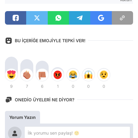
BU İÇERİĞE EMOJİYLE TEPKİ VER!
9
7
6
1
0
0
0
ONEDİO ÜYELERİ NE DİYOR?
Yorum Yazın