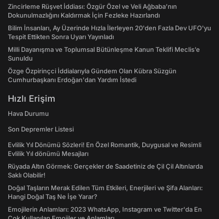
Zincirleme Rüşvet İddiası: Özgür Özel ve Veli Ağbaba’nın
Dokunulmazlığını Kaldırmak İçin Fezleke Hazırlandı
Bilim İnsanları, Ay Üzerinde Hızla İlerleyen 20'den Fazla Dev UFO'yu
Tespit Ettikten Sonra Uyarı Yayınladı
Milli Dayanışma ve Toplumsal Bütünleşme Kanun Teklifi Meclis’e
Sunuldu
Özge Özpirinçci İddialarıyla Gündem Olan Kübra Süzgün
Cumhurbaşkanı Erdoğan'dan Yardım İstedi
Hızlı Erişim
Hava Durumu
Son Depremler Listesi
Evlilik Yıl Dönümü Sözleri! En Özel Romantik, Duygusal ve Resimli
Evlilik Yıl dönümü Mesajları
Rüyada Altın Görmek: Gerçekler de Saadetiniz de Çil Çil Altınlarda
Saklı Olabilir!
Doğal Taşların Merak Edilen Tüm Etkileri, Enerjileri ve Şifa Alanları:
Hangi Doğal Taş Ne İşe Yarar?
Emojilerin Anlamları: 2023 WhatsApp, Instagram ve Twitter'da En
Çok Kullanılan Emojiler ve Anlamları