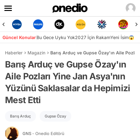
Güncel Konular
Bu Gece Uyku Yok
2027 İçin Rakam
Yeni İsim😱
Haberler
Magazin
Barış Arduç ve Gupse Özay'ın Aile Pozlar
Barış Arduç ve Gupse Özay'ın
Aile Pozları Yine Jan Asya'nın
Yüzünü Saklasalar da Hepimizi
Mest Etti
Barış Arduç
Gupse Özay
GNS
- Onedio Editörü