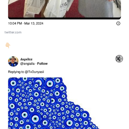
twitter.com
👇🏻