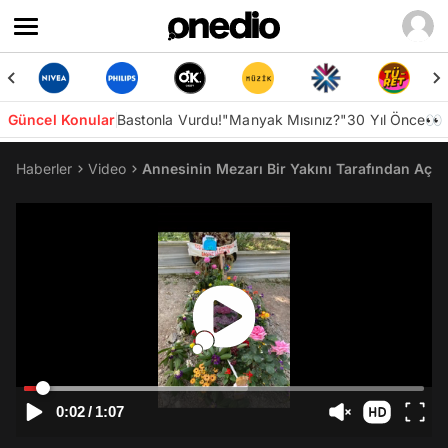
Güncel Konular
Bastonla Vurdu!
"Manyak Mısınız?"
30 Yıl Önce👀
Haberler
Video
Annesinin Mezarı Bir Yakını Tarafından Açı
0:02
/
1:07