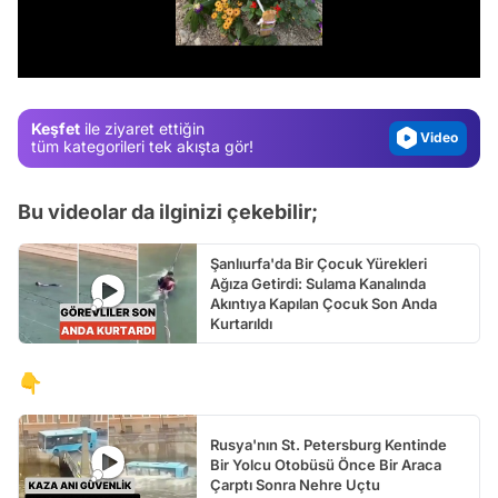
Test
/
Gündem
Magazin
Keşfet
ile ziyaret ettiğin
Video
tüm kategorileri tek akışta gör!
Test
Bu videolar da ilginizi çekebilir;
Şanlıurfa'da Bir Çocuk Yürekleri
Ağıza Getirdi: Sulama Kanalında
Akıntıya Kapılan Çocuk Son Anda
Kurtarıldı
👇
Rusya'nın St. Petersburg Kentinde
Bir Yolcu Otobüsü Önce Bir Araca
Çarptı Sonra Nehre Uçtu