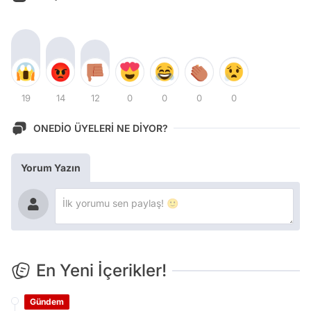
19
14
12
0
0
0
0
ONEDİO ÜYELERİ NE DİYOR?
Yorum Yazın
En Yeni İçerikler!
Gündem