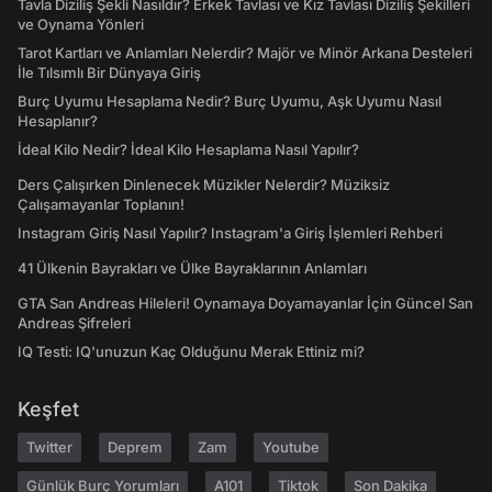
Tavla Diziliş Şekli Nasıldır? Erkek Tavlası ve Kız Tavlası Diziliş Şekilleri
ve Oynama Yönleri
Tarot Kartları ve Anlamları Nelerdir? Majör ve Minör Arkana Desteleri
İle Tılsımlı Bir Dünyaya Giriş
Burç Uyumu Hesaplama Nedir? Burç Uyumu, Aşk Uyumu Nasıl
Hesaplanır?
İdeal Kilo Nedir? İdeal Kilo Hesaplama Nasıl Yapılır?
Ders Çalışırken Dinlenecek Müzikler Nelerdir? Müziksiz
Çalışamayanlar Toplanın!
Instagram Giriş Nasıl Yapılır? Instagram'a Giriş İşlemleri Rehberi
41 Ülkenin Bayrakları ve Ülke Bayraklarının Anlamları
GTA San Andreas Hileleri! Oynamaya Doyamayanlar İçin Güncel San
Andreas Şifreleri
IQ Testi: IQ'unuzun Kaç Olduğunu Merak Ettiniz mi?
Keşfet
Twitter
Deprem
Zam
Youtube
Günlük Burç Yorumları
A101
Tiktok
Son Dakika