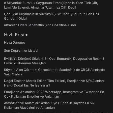
8 Milyonluk Euro'luk Soygunun Firari Şüphelisi Olan Türk Çift,
İzmir'de Evlendi: Almanlar 'Utanmaz Çift' Dedi!
Çocuklar Duymasın'ın Şükrü'sü Şükrü Koruyucu'nun Son Hali
Gündem Oldu!
ultrAslan Lideri Sebahattin Şirin Gözaltına Alındı
Hızlı Erişim
Hava Durumu
Son Depremler Listesi
Evlilik Yıl Dönümü Sözleri! En Özel Romantik, Duygusal ve Resimli
Evlilik Yıl dönümü Mesajları
Rüyada Altın Görmek: Gerçekler de Saadetiniz de Çil Çil Altınlarda
Saklı Olabilir!
Doğal Taşların Merak Edilen Tüm Etkileri, Enerjileri ve Şifa Alanları:
Hangi Doğal Taş Ne İşe Yarar?
Emojilerin Anlamları: 2023 WhatsApp, Instagram ve Twitter'da En
Çok Kullanılan Emojiler ve Anlamları
Atasözleri ve Anlamları: A'dan Z'ye Gündelik Hayatta En Sık
Kullanılan Atasözleri ve Anlamları