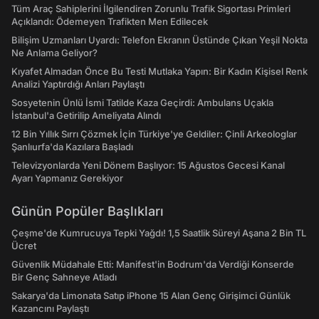
Tüm Araç Sahiplerini İlgilendiren Zorunlu Trafik Sigortası Primleri
Açıklandı: Ödemeyen Trafikten Men Edilecek
Bilişim Uzmanları Uyardı: Telefon Ekranın Üstünde Çıkan Yeşil Nokta
Ne Anlama Geliyor?
Kıyafet Almadan Önce Bu Testi Mutlaka Yapın: Bir Kadın Kişisel Renk
Analizi Yaptırdığı Anları Paylaştı
Sosyetenin Ünlü İsmi Tatilde Kaza Geçirdi: Ambulans Uçakla
İstanbul'a Getirilip Ameliyata Alındı
12 Bin Yıllık Sırrı Çözmek İçin Türkiye'ye Geldiler: Çinli Arkeologlar
Şanlıurfa'da Kazılara Başladı
Televizyonlarda Yeni Dönem Başlıyor: 15 Ağustos Gecesi Kanal
Ayarı Yapmanız Gerekiyor
Günün Popüler Başlıkları
Çeşme'de Kumrucuya Tepki Yağdı! 1,5 Saatlik Süreyi Aşana 2 Bin TL
Ücret
Güvenlik Müdahale Etti: Manifest'in Bodrum'da Verdiği Konserde
Bir Genç Sahneye Atladı
Sakarya'da Limonata Satıp iPhone 15 Alan Genç Girişimci Günlük
Kazancını Paylaştı