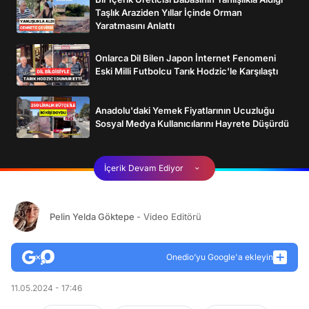
Taşlık Araziden Yıllar İçinde Orman
Yaratmasını Anlattı
Onlarca Dil Bilen Japon İnternet Fenomeni
Eski Milli Futbolcu Tarık Hodzic'le Karşılaştı
Anadolu'daki Yemek Fiyatlarının Ucuzluğu
Sosyal Medya Kullanıcılarını Hayrete Düşürdü
İçerik Devam Ediyor
Pelin Yelda Göktepe
- Video Editörü
Onedio’yu Google'a ekleyin
11.05.2024 - 17:46