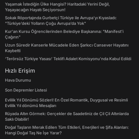
Yaşamak İstediğin Ülke Hangisi? Haritadaki Yerini Değil,
Yaşayacağın Hayatı Seçiyorsun!
Sokak Röportajında Gurbetçi Türkiye ile Avrupa'yı Kıyasladı:
"Türkiye’deki Yolların Çoğu Avrupa’da Yok"
Kur'an Kursu Öğrencilerinden Belediye Başkanına: "Manifest’i
Çağırın"
Uzun Süredir Kanserle Mücadele Eden Şarkıcı Cansever Hayatını
Kaybetti
‘Terörsüz Türkiye Yasası’ Teklifi Adalet Komisyonu'nda Kabul Edildi
Hızlı Erişim
Hava Durumu
Son Depremler Listesi
Evlilik Yıl Dönümü Sözleri! En Özel Romantik, Duygusal ve Resimli
Evlilik Yıl dönümü Mesajları
Rüyada Altın Görmek: Gerçekler de Saadetiniz de Çil Çil Altınlarda
Saklı Olabilir!
Doğal Taşların Merak Edilen Tüm Etkileri, Enerjileri ve Şifa Alanları:
Hangi Doğal Taş Ne İşe Yarar?