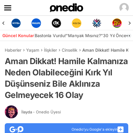
Güncel Konular
Bastonla Vurdu!
"Manyak Mısınız?"
30 Yıl Önce👀
Haberler
Yaşam
İlişkiler
Cinsellik
Aman Dikkat! Hamile Kal
Aman Dikkat! Hamile Kalmanıza
Neden Olabileceğini Kırk Yıl
Düşünseniz Bile Aklınıza
Gelmeyecek 16 Olay
İlayda
- Onedio Üyesi
Onedio’yu Google'a ekleyin