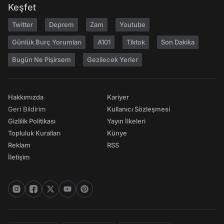
Keşfet
Twitter
Deprem
Zam
Youtube
Günlük Burç Yorumları
A101
Tiktok
Son Dakika
Bugün Ne Pişirsem
Gezilecek Yerler
Hakkımızda
Kariyer
Geri Bildirim
Kullanıcı Sözleşmesi
Gizlilik Politikası
Yayın İlkeleri
Topluluk Kuralları
Künye
Reklam
RSS
İletişim