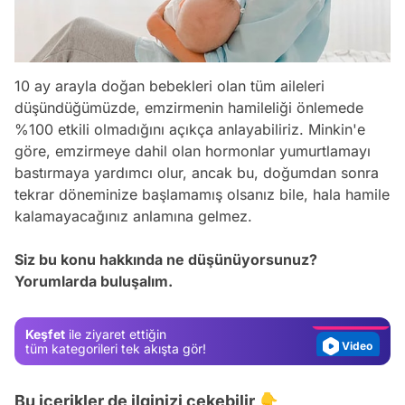
10 ay arayla doğan bebekleri olan tüm aileleri
düşündüğümüzde, emzirmenin hamileliği önlemede
%100 etkili olmadığını açıkça anlayabiliriz. Minkin'e
göre, emzirmeye dahil olan hormonlar yumurtlamayı
bastırmaya yardımcı olur, ancak bu, doğumdan sonra
tekrar döneminize başlamamış olsanız bile, hala hamile
kalamayacağınız anlamına gelmez.
Video
Test
Siz bu konu hakkında ne düşünüyorsunuz?
Yorumlarda buluşalım.
Gündem
Magazin
Keşfet
ile ziyaret ettiğin
Video
tüm kategorileri tek akışta gör!
Test
Bu içerikler de ilginizi çekebilir 👇