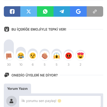
BU İÇERİĞE EMOJİYLE TEPKİ VER!
30
10
6
5
5
3
2
ONEDİO ÜYELERİ NE DİYOR?
Yorum Yazın