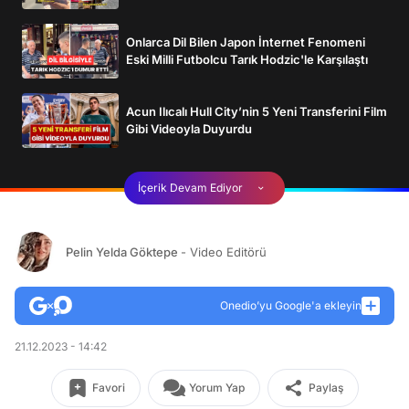
Onlarca Dil Bilen Japon İnternet Fenomeni
Eski Milli Futbolcu Tarık Hodzic'le Karşılaştı
Acun Ilıcalı Hull City’nin 5 Yeni Transferini Film
Gibi Videoyla Duyurdu
İçerik Devam Ediyor
Pelin Yelda Göktepe
- Video Editörü
Onedio’yu Google'a ekleyin
21.12.2023 - 14:42
Favori
Yorum Yap
Paylaş