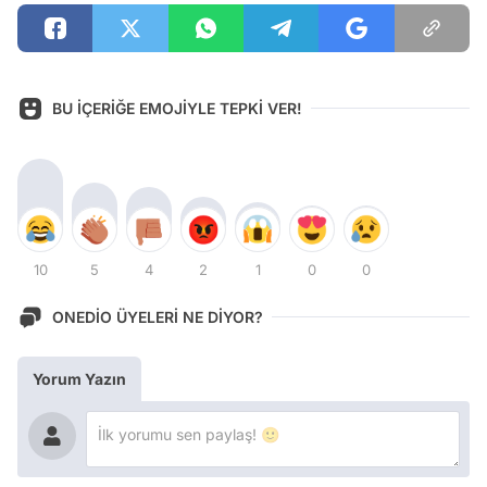
BU İÇERİĞE EMOJİYLE TEPKİ VER!
10
5
4
2
1
0
0
ONEDİO ÜYELERİ NE DİYOR?
Yorum Yazın