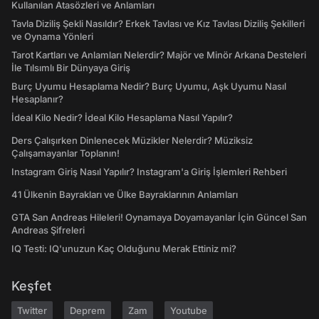
Kullanılan Atasözleri ve Anlamları
Tavla Diziliş Şekli Nasıldır? Erkek Tavlası ve Kız Tavlası Diziliş Şekilleri
ve Oynama Yönleri
Tarot Kartları ve Anlamları Nelerdir? Majör ve Minör Arkana Desteleri
İle Tılsımlı Bir Dünyaya Giriş
Burç Uyumu Hesaplama Nedir? Burç Uyumu, Aşk Uyumu Nasıl
Hesaplanır?
İdeal Kilo Nedir? İdeal Kilo Hesaplama Nasıl Yapılır?
Ders Çalışırken Dinlenecek Müzikler Nelerdir? Müziksiz
Çalışamayanlar Toplanın!
Instagram Giriş Nasıl Yapılır? Instagram'a Giriş İşlemleri Rehberi
41 Ülkenin Bayrakları ve Ülke Bayraklarının Anlamları
GTA San Andreas Hileleri! Oynamaya Doyamayanlar İçin Güncel San
Andreas Şifreleri
IQ Testi: IQ'unuzun Kaç Olduğunu Merak Ettiniz mi?
Keşfet
Twitter
Deprem
Zam
Youtube