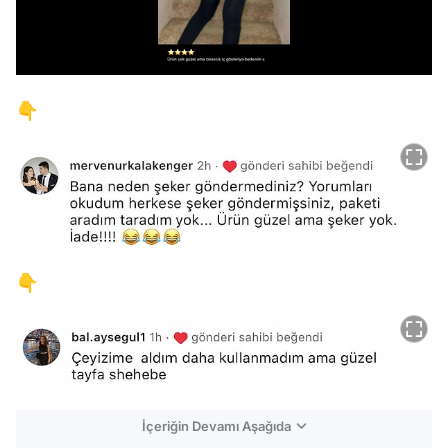
/
👇
👇
İçeriğin Devamı Aşağıda