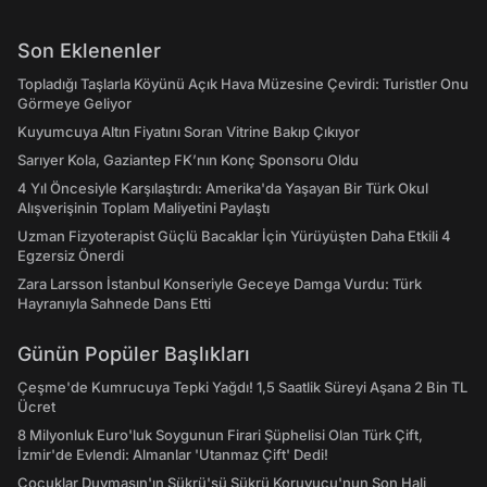
Son Eklenenler
Topladığı Taşlarla Köyünü Açık Hava Müzesine Çevirdi: Turistler Onu
Görmeye Geliyor
Kuyumcuya Altın Fiyatını Soran Vitrine Bakıp Çıkıyor
Sarıyer Kola, Gaziantep FK’nın Konç Sponsoru Oldu
4 Yıl Öncesiyle Karşılaştırdı: Amerika'da Yaşayan Bir Türk Okul
Alışverişinin Toplam Maliyetini Paylaştı
Uzman Fizyoterapist Güçlü Bacaklar İçin Yürüyüşten Daha Etkili 4
Egzersiz Önerdi
Zara Larsson İstanbul Konseriyle Geceye Damga Vurdu: Türk
Hayranıyla Sahnede Dans Etti
Günün Popüler Başlıkları
Çeşme'de Kumrucuya Tepki Yağdı! 1,5 Saatlik Süreyi Aşana 2 Bin TL
Ücret
8 Milyonluk Euro'luk Soygunun Firari Şüphelisi Olan Türk Çift,
İzmir'de Evlendi: Almanlar 'Utanmaz Çift' Dedi!
Çocuklar Duymasın'ın Şükrü'sü Şükrü Koruyucu'nun Son Hali