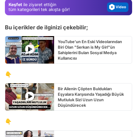
Keşfet
ile ziyaret ettiğin
Video
tüm kategorileri tek akışta gör!
Test
Bu içerikler de ilginizi çekebilir;
YouTube'un En Eski Videolarından
Biri Olan "Serkan is My Girl"ün
Sahiplerini Bulan Sosyal Medya
Kullanıcısı
👇
Bir Ailenin Çöpten Buldukları
Eşyalara Karşısında Yaşadığı Büyük
Mutluluk Sizi Uzun Uzun
Düşündürecek
👇