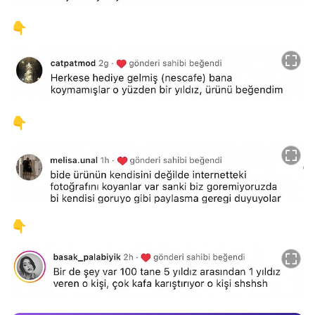
👇
👇
👇
Video
Test
Gündem
Magazin