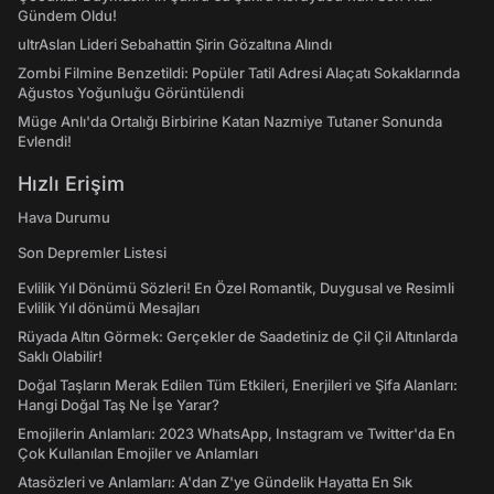
Gündem Oldu!
ultrAslan Lideri Sebahattin Şirin Gözaltına Alındı
Zombi Filmine Benzetildi: Popüler Tatil Adresi Alaçatı Sokaklarında
Ağustos Yoğunluğu Görüntülendi
Müge Anlı'da Ortalığı Birbirine Katan Nazmiye Tutaner Sonunda
Evlendi!
Hızlı Erişim
Hava Durumu
Son Depremler Listesi
Evlilik Yıl Dönümü Sözleri! En Özel Romantik, Duygusal ve Resimli
Evlilik Yıl dönümü Mesajları
Rüyada Altın Görmek: Gerçekler de Saadetiniz de Çil Çil Altınlarda
Saklı Olabilir!
Doğal Taşların Merak Edilen Tüm Etkileri, Enerjileri ve Şifa Alanları:
Hangi Doğal Taş Ne İşe Yarar?
Emojilerin Anlamları: 2023 WhatsApp, Instagram ve Twitter'da En
Çok Kullanılan Emojiler ve Anlamları
Atasözleri ve Anlamları: A'dan Z'ye Gündelik Hayatta En Sık