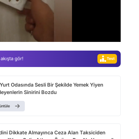
Video
Test
 akışta gör!
Gündem
Magazin
Video
Yurt Odasında Sesli Bir Şekilde Yemek Yiyen
Test
leyenlerin Sinirini Bozdu
üntüle
dini Dikkate Almayınca Ceza Alan Taksiciden