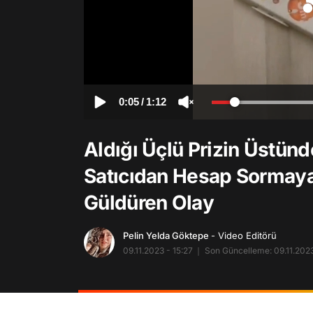
0:05
/
1:12
Aldığı Üçlü Prizin Üstünd
Satıcıdan Hesap Sormay
Güldüren Olay
Pelin Yelda Göktepe
- Video Editörü
09.11.2023 - 15:27
Son Güncelleme: 09.11.2023