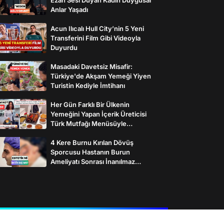
Anlar Yaşadı
Acun Ilıcalı Hull City’nin 5 Yeni
Transferini Film Gibi Videoyla
Duyurdu
Masadaki Davetsiz Misafir:
Türkiye'de Akşam Yemeği Yiyen
Turistin Kediyle İmtihanı
Her Gün Farklı Bir Ülkenin
Yemeğini Yapan İçerik Üreticisi
Türk Mutfağı Menüsüyle
İzleyenlerden Tam Not Aldı
4 Kere Burnu Kırılan Dövüş
Sporcusu Hastanın Burun
Ameliyatı Sonrası İnanılmaz
Değişimi