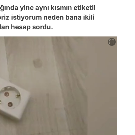
ğında yine aynı kısmın etiketli
iz istiyorum neden bana ikili
dan hesap sordu.