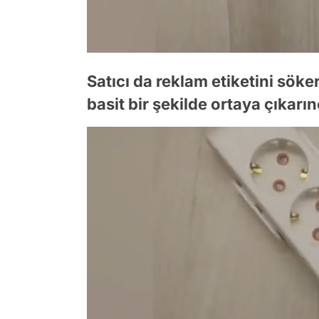
Satıcı da reklam etiketini sök
basit bir şekilde ortaya çıkarın