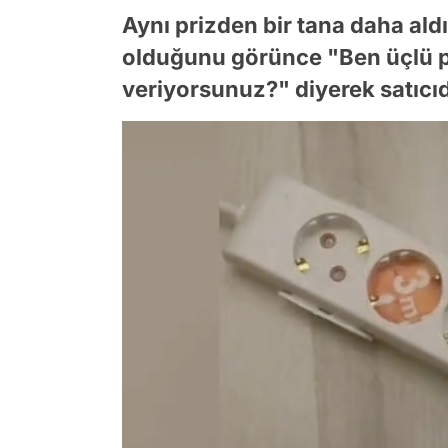
Aynı prizden bir tana daha aldı
olduğunu görünce "Ben üçlü pr
veriyorsunuz?" diyerek satıcı