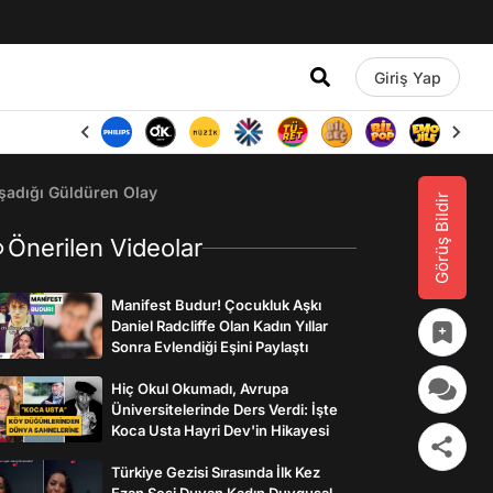
Giriş Yap
şadığı Güldüren Olay
Görüş Bildir
Önerilen Videolar
Manifest Budur! Çocukluk Aşkı
Daniel Radcliffe Olan Kadın Yıllar
Sonra Evlendiği Eşini Paylaştı
Hiç Okul Okumadı, Avrupa
Üniversitelerinde Ders Verdi: İşte
Koca Usta Hayri Dev'in Hikayesi
Türkiye Gezisi Sırasında İlk Kez
Ezan Sesi Duyan Kadın Duygusal