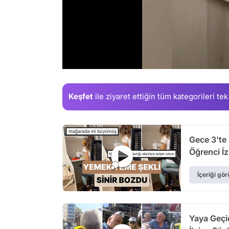
/
Keşfet
ile ziyaret ettiğin
tüm kategorileri tek
Gece 3'te 
Öğrenci İz
İçeriği gör
Yaya Geçi