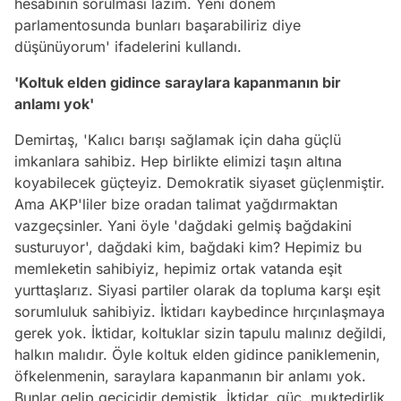
hesabının sorulması lazım. Yeni dönem
parlamentosunda bunları başarabiliriz diye
düşünüyorum' ifadelerini kullandı.
'Koltuk elden gidince saraylara kapanmanın bir
anlamı yok'
Demirtaş, 'Kalıcı barışı sağlamak için daha güçlü
imkanlara sahibiz. Hep birlikte elimizi taşın altına
koyabilecek güçteyiz. Demokratik siyaset güçlenmiştir.
Ama AKP'liler bize oradan talimat yağdırmaktan
vazgeçsinler. Yani öyle 'dağdaki gelmiş bağdakini
susturuyor', dağdaki kim, bağdaki kim? Hepimiz bu
memleketin sahibiyiz, hepimiz ortak vatanda eşit
yurttaşlarız. Siyasi partiler olarak da topluma karşı eşit
sorumluluk sahibiyiz. İktidarı kaybedince hırçınlaşmaya
gerek yok. İktidar, koltuklar sizin tapulu malınız değildi,
halkın malıdır. Öyle koltuk elden gidince paniklemenin,
öfkelenmenin, saraylara kapanmanın bir anlamı yok.
Bunlar gelip geçicidir demiştik. İktidar, güç, muktedirlik