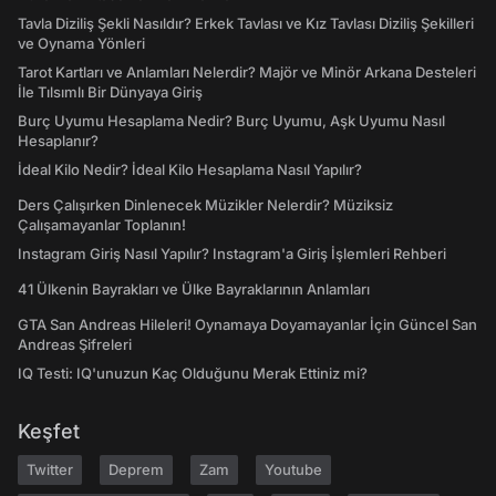
Tavla Diziliş Şekli Nasıldır? Erkek Tavlası ve Kız Tavlası Diziliş Şekilleri
ve Oynama Yönleri
Tarot Kartları ve Anlamları Nelerdir? Majör ve Minör Arkana Desteleri
İle Tılsımlı Bir Dünyaya Giriş
Burç Uyumu Hesaplama Nedir? Burç Uyumu, Aşk Uyumu Nasıl
Hesaplanır?
İdeal Kilo Nedir? İdeal Kilo Hesaplama Nasıl Yapılır?
Ders Çalışırken Dinlenecek Müzikler Nelerdir? Müziksiz
Çalışamayanlar Toplanın!
Instagram Giriş Nasıl Yapılır? Instagram'a Giriş İşlemleri Rehberi
41 Ülkenin Bayrakları ve Ülke Bayraklarının Anlamları
GTA San Andreas Hileleri! Oynamaya Doyamayanlar İçin Güncel San
Andreas Şifreleri
IQ Testi: IQ'unuzun Kaç Olduğunu Merak Ettiniz mi?
Keşfet
Twitter
Deprem
Zam
Youtube