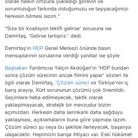
olarak halkın omzuna yüklediği görevin ve
sorumluluğun farkında olduğumuzu ve taşıyacağımızı
herkesin bilmesi lazım.“
“Size bir koalisyon teklifi gelirse' sorusuna ise
Demirtaş, 'Gelirse tartışırız.' dedi.
Demirtaş'ın
HDP
Genel Merkezi önünde basın
mensuplarının sorularına verdiği yanıtlar ise şöyle:
Başbakan
Yardımcısı Yalçın Akdoğan'ın 'HDP bundan
sonra çözüm sürecinin ancak filmini yapar' sözleri ile
ilgili olarak Demirtaş, '
Çözüm süreci
ve Türkiye'nin iç
barış arayışı, Kürt sorununun çözümü çok önemlidir.
Seçimlere heba edilmeyecek, taktik olarak
yaklaşılmayacak, stratejik bir mevzudur bizim
açımızdan. Herkesin daha serinkanlı daha sağduyu
yaklaşması, açıklamalarını buna göre yapması lazım.
Çözüm süreci şu veya bu şekilde ilerleyecek, başarıya
ulaşacaktır. Hepimizin barışa ihtiyacı var. Eski hükümet