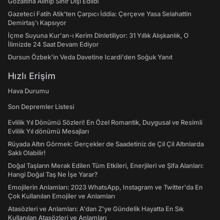
Gözaltına Alınıp Sınır Dışı Edildi
Gazeteci Fatih Atik'ten Çarpıcı İddia: Çerçeve Yasa Selahattin
Demirtaş'ı Kapsıyor
İçme Suyuna Kur'an-ı Kerim Dinletiliyor: 31 Yıllık Alışkanlık, O
İlimizde 24 Saat Devam Ediyor
Dursun Özbek'in Veda Davetine Icardi'den Soğuk Yanıt
Hızlı Erişim
Hava Durumu
Son Depremler Listesi
Evlilik Yıl Dönümü Sözleri! En Özel Romantik, Duygusal ve Resimli
Evlilik Yıl dönümü Mesajları
Rüyada Altın Görmek: Gerçekler de Saadetiniz de Çil Çil Altınlarda
Saklı Olabilir!
Doğal Taşların Merak Edilen Tüm Etkileri, Enerjileri ve Şifa Alanları:
Hangi Doğal Taş Ne İşe Yarar?
Emojilerin Anlamları: 2023 WhatsApp, Instagram ve Twitter'da En
Çok Kullanılan Emojiler ve Anlamları
Atasözleri ve Anlamları: A'dan Z'ye Gündelik Hayatta En Sık
Kullanılan Atasözleri ve Anlamları