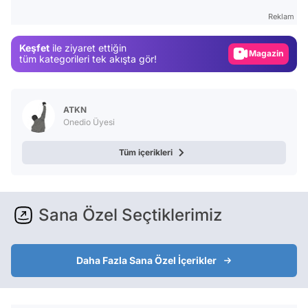
Gündem
Reklam
Magazin
Keşfet
ile ziyaret ettiğin
Video
tüm kategorileri tek akışta gör!
Test
ATKN
Onedio Üyesi
Tüm içerikleri
Sana Özel Seçtiklerimiz
Daha Fazla Sana Özel İçerikler