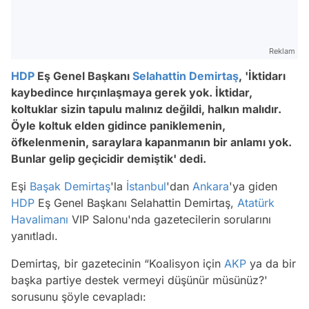
Reklam
HDP
Eş Genel Başkanı
Selahattin Demirtaş
, 'İktidarı
kaybedince hırçınlaşmaya gerek yok. İktidar,
koltuklar sizin tapulu malınız değildi, halkın malıdır.
Öyle koltuk elden gidince paniklemenin,
öfkelenmenin, saraylara kapanmanın bir anlamı yok.
Bunlar gelip geçicidir demiştik' dedi.
Eşi
Başak Demirtaş
'la
İstanbul
'dan
Ankara
'ya giden
HDP
Eş Genel Başkanı Selahattin Demirtaş,
Atatürk
Havalimanı
VIP Salonu'nda gazetecilerin sorularını
yanıtladı.
Demirtaş, bir gazetecinin “Koalisyon için
AKP
ya da bir
başka partiye destek vermeyi düşünür müsünüz?'
sorusunu şöyle cevapladı: