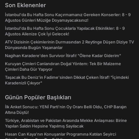
Son Eklenenler
İstanbul'da Bu Hafta Sonu Kaçırmamanız Gereken Konserler: 8 - 9
Ağustos Günleri Müziğe Doyamayacaksınız!
İstanbul'da Bu Hafta Sonu Çocuklarla Yapılacak Etkinlikler: 8 - 9
Ağustos Ailenize Çok İyi Gelecek!
ATV Dizisinin Çekimlerinin Durmasından 2 Reytinge Düşen Diziye TV
Dünyasında Bugün Yaşananlar
Nagihan Karadere'den Survivor İtirafı! "Ölene Kadar Giderim"
Kuruyan Çimleri Canlandıran Doğal Yöntem: Tek Bir Malzeme
Çimleri Daha Gür Yapıyor
Taşacak Bu Deniz'in Fadime'sinden Dikkat Çeken İtiraf! "İçimdeki
Karadenizli Çıkıyor"
Günün Popüler Başlıkları
İlk Anket Sonucu: YENİ Parti'nin Oy Oranı Belli Oldu, CHP Barajın
Altına Düştü!
Türkiye, Arabistan ve Pakistan Arasında Mekke Anlaşması: Birine
Yapılan Saldırı Hepsine Yapılmış Sayılacak
Hasan Can Kaya’nın Konuşanlar Programına Katılan Seyirci