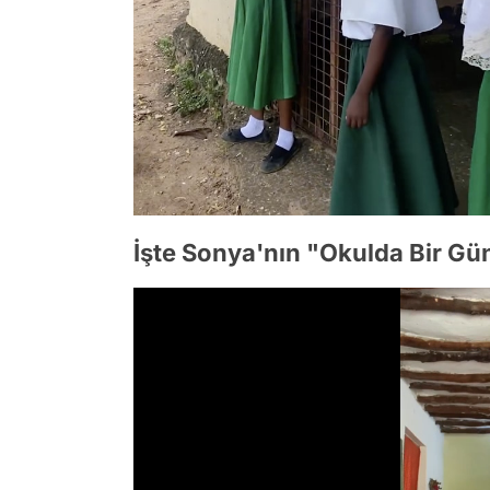
İşte Sonya'nın "Okulda Bir G