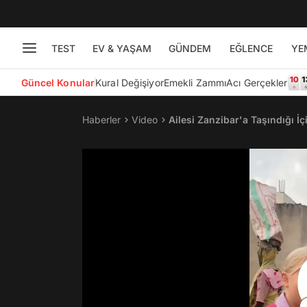
TEST
EV & YAŞAM
GÜNDEM
EĞLENCE
YE
Güncel Konular
Kural Değişiyor
Emekli Zammı
Acı Gerçekler
Haberler
Video
Ailesi Zanzibar'a Taşındığı İ