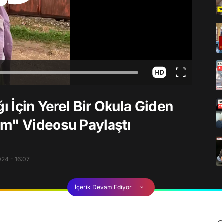
ı İçin Yerel Bir Okula Giden
üm" Videosu Paylaştı
24 - 16:07
İçerik Devam Ediyor