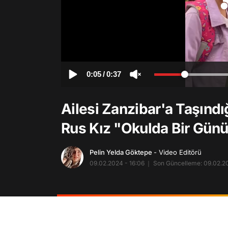
0:05
/
0:37
Ailesi Zanzibar'a Taşındığ
Rus Kız "Okulda Bir Gün
Pelin Yelda Göktepe
- Video Editörü
09.02.2024 - 16:06
Son Güncelleme: 09.02.20