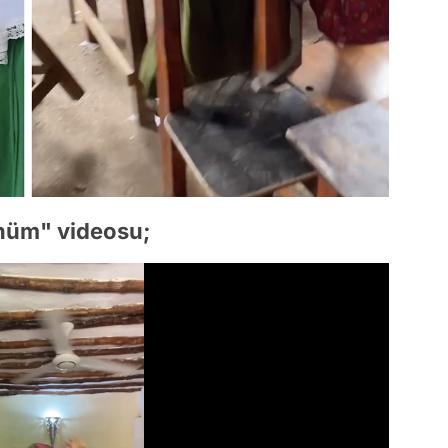
ünüm" videosu;