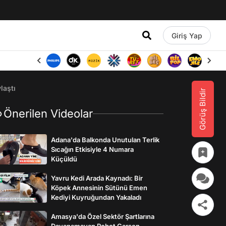
Giriş Yap
laştı
Görüş Bildir
Önerilen Videolar
Adana'da Balkonda Unutulan Terlik
Sıcağın Etkisiyle 4 Numara
Küçüldü
Yavru Kedi Arada Kaynadı: Bir
Köpek Annesinin Sütünü Emen
Kediyi Kuyruğundan Yakaladı
Amasya'da Özel Sektör Şartlarına
Dayanamayan Robot Garson