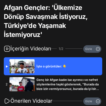
Afgan Gençler: 'Ülkemize
Dönüp Savaşmak İstiyoruz,
Türkiye'de Yaşamak
İstemiyoruz'
İçeriğin Videoları
1/2
Gizle
İşte o görüntüler: 👇
▶
Genç bir Afgan kadın ise ayrımcı ve nefret
2
söylemlerine tepki göstererek, "Burada da
bize izin vermiyorsunuz, burada da iyi bir
hayat süremiyoruz. 6 yaşındaki bir çocuk
geliyor diyor ki 'Ben Afganı karşımda
Önerilen Videolar
Gizle
görsem, çarparım ona.' Ne demek oluyor