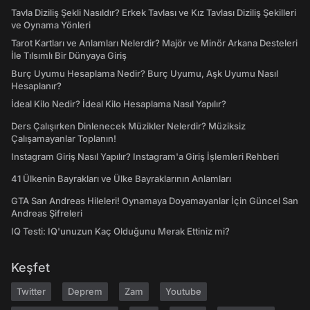
Tavla Diziliş Şekli Nasıldır? Erkek Tavlası ve Kız Tavlası Diziliş Şekilleri
ve Oynama Yönleri
Tarot Kartları ve Anlamları Nelerdir? Majör ve Minör Arkana Desteleri
İle Tılsımlı Bir Dünyaya Giriş
Burç Uyumu Hesaplama Nedir? Burç Uyumu, Aşk Uyumu Nasıl
Hesaplanır?
İdeal Kilo Nedir? İdeal Kilo Hesaplama Nasıl Yapılır?
Ders Çalışırken Dinlenecek Müzikler Nelerdir? Müziksiz
Çalışamayanlar Toplanın!
Instagram Giriş Nasıl Yapılır? Instagram'a Giriş İşlemleri Rehberi
41 Ülkenin Bayrakları ve Ülke Bayraklarının Anlamları
GTA San Andreas Hileleri! Oynamaya Doyamayanlar İçin Güncel San
Andreas Şifreleri
IQ Testi: IQ'unuzun Kaç Olduğunu Merak Ettiniz mi?
Keşfet
Twitter
Deprem
Zam
Youtube