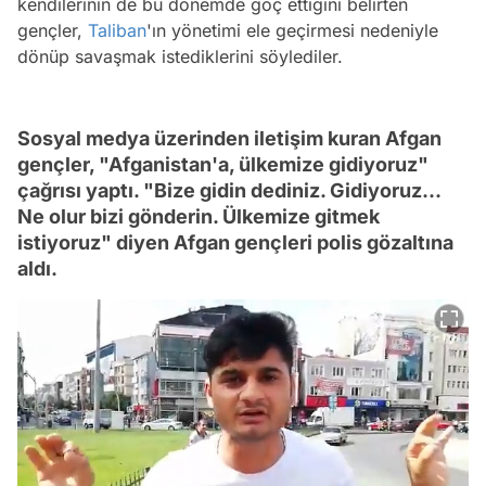
kendilerinin de bu dönemde göç ettiğini belirten
gençler,
Taliban
'ın yönetimi ele geçirmesi nedeniyle
dönüp savaşmak istediklerini söylediler.
Sosyal medya üzerinden iletişim kuran Afgan
gençler, "Afganistan'a, ülkemize gidiyoruz"
çağrısı yaptı. "Bize gidin dediniz. Gidiyoruz...
Ne olur bizi gönderin. Ülkemize gitmek
istiyoruz" diyen Afgan gençleri polis gözaltına
aldı.