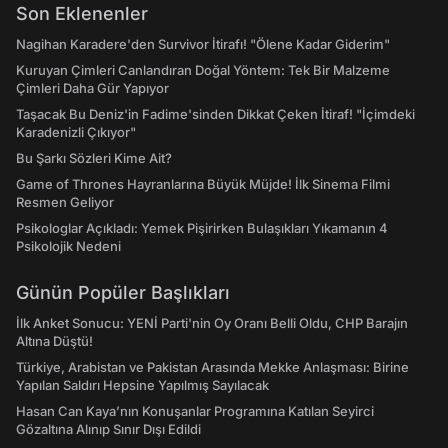
Son Eklenenler
Nagihan Karadere'den Survivor İtirafı! "Ölene Kadar Giderim"
Kuruyan Çimleri Canlandıran Doğal Yöntem: Tek Bir Malzeme
Çimleri Daha Gür Yapıyor
Taşacak Bu Deniz'in Fadime'sinden Dikkat Çeken İtiraf! "İçimdeki
Karadenizli Çıkıyor"
Bu Şarkı Sözleri Kime Ait?
Game of Thrones Hayranlarına Büyük Müjde! İlk Sinema Filmi
Resmen Geliyor
Psikologlar Açıkladı: Yemek Pişirirken Bulaşıkları Yıkamanın 4
Psikolojik Nedeni
Günün Popüler Başlıkları
İlk Anket Sonucu: YENİ Parti'nin Oy Oranı Belli Oldu, CHP Barajın
Altına Düştü!
Türkiye, Arabistan ve Pakistan Arasında Mekke Anlaşması: Birine
Yapılan Saldırı Hepsine Yapılmış Sayılacak
Hasan Can Kaya’nın Konuşanlar Programına Katılan Seyirci
Gözaltına Alınıp Sınır Dışı Edildi