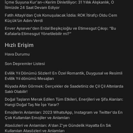
İçme Suyuna Kur'an-ı Kerim Dinletiliyor: 31 Yıllık Alışkanlık, O
İlimizde 24 Saat Devam Ediyor
Fatih Altaylı’dan Çok Konuşulacak İddia: ROK İtirafçı Oldu Cem
Küçük’ün Adını Verdi
Enver Aysever'den Erdal Beşikçioğlu ve Etimesgut Çıkışı: “Bu
Kafalarla Etimesgut Yönetilebilir mi?”
Hızlı Erişim
Hava Durumu
Son Depremler Listesi
Evlilik Yıl Dönümü Sözleri! En Özel Romantik, Duygusal ve Resimli
Evlilik Yıl dönümü Mesajları
Rüyada Altın Görmek: Gerçekler de Saadetiniz de Çil Çil Altınlarda
Saklı Olabilir!
Doğal Taşların Merak Edilen Tüm Etkileri, Enerjileri ve Şifa Alanları:
Hangi Doğal Taş Ne İşe Yarar?
Emojilerin Anlamları: 2023 WhatsApp, Instagram ve Twitter'da En
Çok Kullanılan Emojiler ve Anlamları
Atasözleri ve Anlamları: A'dan Z'ye Gündelik Hayatta En Sık
Kullanılan Atasözleri ve Anlamları