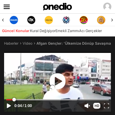
Güncel Konular
Kural Değişiyor
Emekli Zammı
Acı Gerçekler
Haberler
Video
Afgan Gençler: 'Ülkemize Dönüp Savaşmak İ
0:04
/
1:00