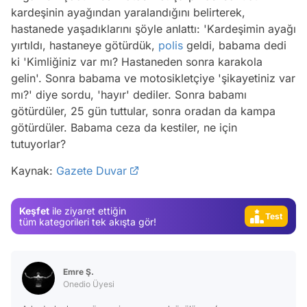
kardeşinin ayağından yaralandığını belirterek,
hastanede yaşadıklarını şöyle anlattı: 'Kardeşimin ayağı
yırtıldı, hastaneye götürdük,
polis
geldi, babama dedi
ki 'Kimliğiniz var mı? Hastaneden sonra karakola
gelin'. Sonra babama ve motosikletçiye 'şikayetiniz var
mı?' diye sordu, 'hayır' dediler. Sonra babamı
Video
götürdüler, 25 gün tuttular, sonra oradan da kampa
Test
götürdüler. Babama ceza da kestiler, ne için
tutuyorlar?
Gündem
Kaynak:
Gazete Duvar
Magazin
Video
Keşfet
ile ziyaret ettiğin
Test
tüm kategorileri tek akışta gör!
Emre Ş.
Onedio Üyesi