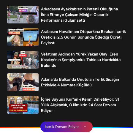
bu, kabul etmiyoruz böyle söylemleri.
Ülkemize gidip savaşmak istiyoruz, bunu
Arkadaşını Ayakkabısının Patenli Olduğuna
anlatamıyoruz kimseye. Neden kimse bizi
İkna Etmeye Çalışan Miniğin Oscarlık
dinlemiyor" dedi.
Performansı Gülümsetti
Arabasını Havalimanı Otoparkına Bırakan İçerik
Üreticisi 2,5 Günün Sonunda Ödediği Ücreti
Paylaştı
Vefatının Ardından Yürek Yakan Olay: Eren
Kaşıkçı’nın Şampiyonluk Tablosu Hurdalıkta
Bulundu
Adana'da Balkonda Unutulan Terlik Sıcağın
Etkisiyle 4 Numara Küçüldü
İçme Suyuna Kur'an-ı Kerim Dinletiliyor: 31
Yıllık Alışkanlık, O İlimizde 24 Saat Devam
Ediyor
İçerik Devam Ediyor