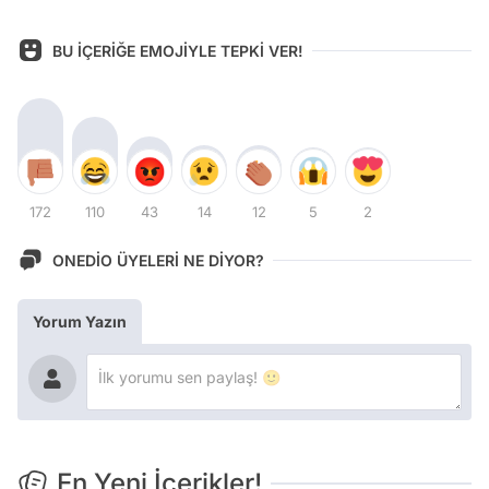
BU İÇERİĞE EMOJİYLE TEPKİ VER!
172
110
43
14
12
5
2
ONEDİO ÜYELERİ NE DİYOR?
Yorum Yazın
En Yeni İçerikler!