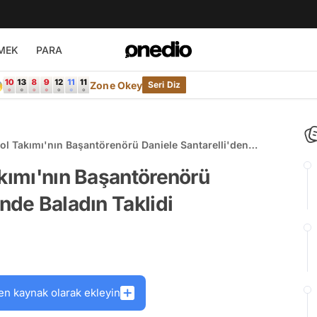
MEK
PARA

Zone Okey
Seri Diz
bol Takımı'nın Başantörenörü Daniele Santarelli'den
di
akımı'nın Başantörenörü
nde Baladın Taklidi
en kaynak olarak ekleyin