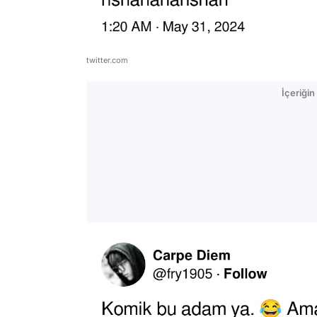
twitter.com
İçeriği