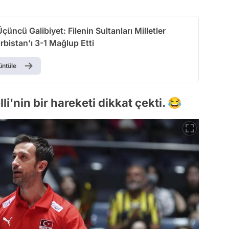
çüncü Galibiyet: Filenin Sultanları Milletler
ırbistan'ı 3-1 Mağlup Etti
üntüle
i'nin bir hareketi dikkat çekti. 😂