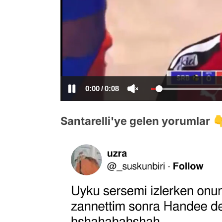
/
Santarelli'ye gelen yorumlar 