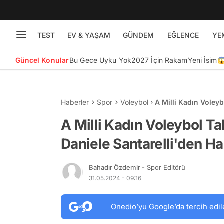
TEST
EV & YAŞAM
GÜNDEM
EĞLENCE
YE
Güncel Konular
Bu Gece Uyku Yok
2027 İçin Rakam
Yeni İsim
Haberler
Spor
Voleybol
A Milli Kadın Voley
Hande Baladın Takli
A Milli Kadın Voleybol T
Daniele Santarelli'den Ha
Bahadır Özdemir
- Spor Editörü
31.05.2024 - 09:16
Onedio’yu Google’da tercih edil