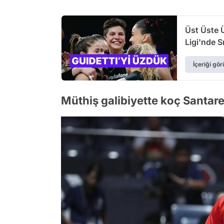
Üst Üste Ü
Ligi'nde S
İçeriği gör
Müthiş galibiyette koç Santarell