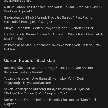
Sıcaklığını Gösterdi
Çok Beklenen Hızlı Tren İçin Tarih Verildi: 7 Saat Süren Yol 1 Saat 45
Dakikaya Düşecek!
Gardırobundaki Tişört Aslında Kaç Litre Su Yedi? Fast Fashion
Hakkında Bilmediğiniz 10 Gerçek
Dünya Turnesinde Biletleri Saniyeler İçinde Tükenen Yıldızlar
İçerik Üreticisi Kerem Enginar'ın Annesinin Düşük Kalp Ritmini Akıllı
Saat Fark Etti
Psikologlar Açıkladı: Her Zaman Yavaş Yemek Yiyen Kişilerin Ortak
Noktası
Günün Popüler Başlıkları
Beşiktaş-Üsküdar Vapurunda Yaşlı Kadın, Şort Giyen Kadının
Bacağına Bastonla Vurdu!
Yaşamak İstediğin Ülke Hangisi? Haritadaki Yerini Değil,
Yaşayacağın Hayatı Seçiyorsun!
Sokak Röportajında Gurbetçi Türkiye ile Avrupa'yı Kıyasladı:
"Türkiye’deki Yolların Çoğu Avrupa’da Yok"
Kur'an Kursu Öğrencilerinden Belediye Başkanına: "Manifest’i
Çağırın"