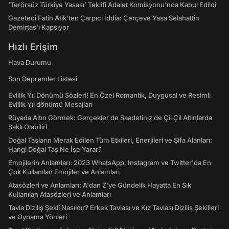
‘Terörsüz Türkiye Yasası’ Teklifi Adalet Komisyonu'nda Kabul Edildi
Gazeteci Fatih Atik'ten Çarpıcı İddia: Çerçeve Yasa Selahattin
Demirtaş'ı Kapsıyor
Hızlı Erişim
Hava Durumu
Son Depremler Listesi
Evlilik Yıl Dönümü Sözleri! En Özel Romantik, Duygusal ve Resimli
Evlilik Yıl dönümü Mesajları
Rüyada Altın Görmek: Gerçekler de Saadetiniz de Çil Çil Altınlarda
Saklı Olabilir!
Doğal Taşların Merak Edilen Tüm Etkileri, Enerjileri ve Şifa Alanları:
Hangi Doğal Taş Ne İşe Yarar?
Emojilerin Anlamları: 2023 WhatsApp, Instagram ve Twitter'da En
Çok Kullanılan Emojiler ve Anlamları
Atasözleri ve Anlamları: A'dan Z'ye Gündelik Hayatta En Sık
Kullanılan Atasözleri ve Anlamları
Tavla Diziliş Şekli Nasıldır? Erkek Tavlası ve Kız Tavlası Diziliş Şekilleri
ve Oynama Yönleri