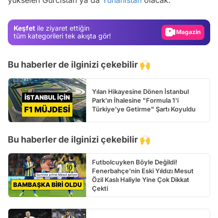
Gündem
Magazin
Keşfet
ile ziyaret ettiğin
Video
tüm kategorileri tek akışta gör!
Test
Bu haberler de ilginizi çekebilir 🙌
Yılan Hikayesine Dönen İstanbul
Park'ın İhalesine "Formula 1'i
Türkiye'ye Getirme" Şartı Koyuldu
Bu haberler de ilginizi çekebilir 🙌
Futbolcuyken Böyle Değildi!
Fenerbahçe'nin Eski Yıldızı Mesut
Özil Kaslı Haliyle Yine Çok Dikkat
Çekti