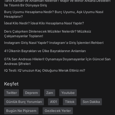
Tarot Kartları ve Anlamları Nelerdir? Majör ve Minör Arkana Desteleri
İle Tılsımlı Bir Dünyaya Giriş
Burç Uyumu Hesaplama Nedir? Burç Uyumu, Aşk Uyumu Nasıl
Hesaplanır?
İdeal Kilo Nedir? İdeal Kilo Hesaplama Nasıl Yapılır?
Ders Çalışırken Dinlenecek Müzikler Nelerdir? Müziksiz
Çalışamayanlar Toplanın!
Instagram Giriş Nasıl Yapılır? Instagram'a Giriş İşlemleri Rehberi
41 Ülkenin Bayrakları ve Ülke Bayraklarının Anlamları
GTA San Andreas Hileleri! Oynamaya Doyamayanlar İçin Güncel San
Andreas Şifreleri
IQ Testi: IQ'unuzun Kaç Olduğunu Merak Ettiniz mi?
Keşfet
Twitter
Deprem
Zam
Youtube
Günlük Burç Yorumları
A101
Tiktok
Son Dakika
Bugün Ne Pişirsem
Gezilecek Yerler