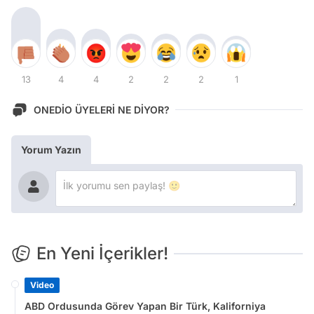
13
4
4
2
2
2
1
ONEDİO ÜYELERİ NE DİYOR?
Yorum Yazın
En Yeni İçerikler!
Video
ABD Ordusunda Görev Yapan Bir Türk, Kaliforniya