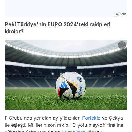
Reklam
Peki Türkiye'nin EURO 2024'teki rakipleri
kimler?
Video
F Grubu'nda yer alan ay-yıldızlılar,
Portekiz
ve Çekya
Test
ile eşleşti. Millilerin son rakibi, C yolu play-off finaline
yükselen Gürcistan ya da
Yunanistan
olacak.