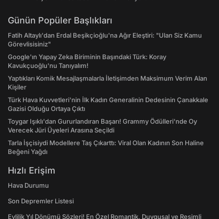
Günün Popüler Başlıkları
Fatih Altaylı'dan Erdal Beşikçioğlu'na Ağır Eleştiri: "Ulan Siz Kamu
Görevlisisiniz"
Google'ın Yapay Zeka Biriminin Başındaki Türk: Koray
Kavukçuoğlu'nu Tanıyalım!
Yaptıkları Komik Mesajlaşmalarla İletişimden Maksimum Verim Alan
Kişiler
Türk Hava Kuvvetleri'nin İlk Kadın Generalinin Dedesinin Çanakkale
Gazisi Olduğu Ortaya Çıktı
Toygar Işıklı'dan Gururlandıran Başarı! Grammy Ödülleri'nde Oy
Verecek Jüri Üyeleri Arasına Seçildi
Tarla İşçisiydi Modellere Taş Çıkarttı: Viral Olan Kadının Son Haline
Beğeni Yağdı
Hızlı Erişim
Hava Durumu
Son Depremler Listesi
Evlilik Yıl Dönümü Sözleri! En Özel Romantik, Duygusal ve Resimli