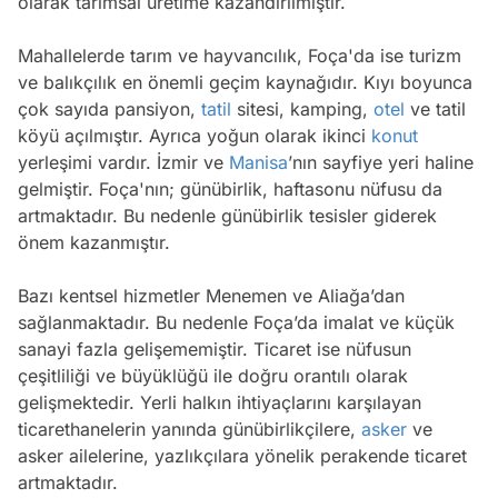
olarak tarımsal üretime kazandırılmıştır.
Mahallelerde tarım ve hayvancılık, Foça'da ise turizm
ve balıkçılık en önemli geçim kaynağıdır. Kıyı boyunca
çok sayıda pansiyon,
tatil
sitesi, kamping,
otel
ve tatil
köyü açılmıştır. Ayrıca yoğun olarak ikinci
konut
yerleşimi vardır. İzmir ve
Manisa
’nın sayfiye yeri haline
gelmiştir. Foça'nın; günübirlik, haftasonu nüfusu da
artmaktadır. Bu nedenle günübirlik tesisler giderek
önem kazanmıştır.
Bazı kentsel hizmetler Menemen ve Aliağa’dan
sağlanmaktadır. Bu nedenle Foça’da imalat ve küçük
sanayi fazla gelişememiştir. Ticaret ise nüfusun
çeşitliliği ve büyüklüğü ile doğru orantılı olarak
gelişmektedir. Yerli halkın ihtiyaçlarını karşılayan
ticarethanelerin yanında günübirlikçilere,
asker
ve
asker ailelerine, yazlıkçılara yönelik perakende ticaret
artmaktadır.