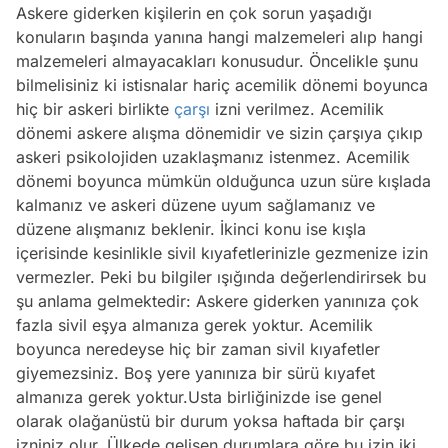
Askere giderken kişilerin en çok sorun yaşadığı
konuların başında yanına hangi malzemeleri alıp hangi
malzemeleri almayacakları konusudur. Öncelikle şunu
bilmelisiniz ki istisnalar hariç acemilik dönemi boyunca
hiç bir askeri birlikte
çarşı
izni verilmez. Acemilik
dönemi askere alışma dönemidir ve sizin çarşıya çıkıp
askeri psikolojiden uzaklaşmanız istenmez. Acemilik
dönemi boyunca mümkün olduğunca uzun süre kışlada
kalmanız ve askeri düzene uyum sağlamanız ve
düzene alışmanız beklenir. İkinci konu ise kışla
içerisinde kesinlikle sivil kıyafetlerinizle gezmenize izin
vermezler. Peki bu bilgiler ışığında değerlendirirsek bu
şu anlama gelmektedir: Askere giderken yanınıza çok
fazla sivil eşya almanıza gerek yoktur. Acemilik
boyunca neredeyse hiç bir zaman sivil kıyafetler
giyemezsiniz. Boş yere yanınıza bir sürü kıyafet
almanıza gerek yoktur.Usta birliğinizde ise genel
olarak olağanüstü bir durum yoksa haftada bir çarşı
izniniz olur. Ülkede gelişen durumlara göre bu izin iki