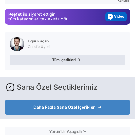
Reklam
Magazin
Keşfet
ile ziyaret ettiğin
Video
tüm kategorileri tek akışta gör!
Test
Uğur Kaçan
Onedio Üyesi
Tüm içerikleri
Sana Özel Seçtiklerimiz
Daha Fazla Sana Özel İçerikler
Yorumlar Aşağıda