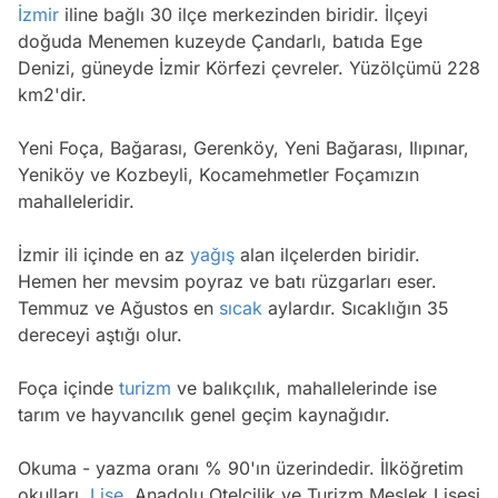
İzmir
iline bağlı 30 ilçe merkezinden biridir. İlçeyi
doğuda Menemen kuzeyde Çandarlı, batıda Ege
Denizi, güneyde İzmir Körfezi çevreler. Yüzölçümü 228
km2'dir.
Yeni Foça, Bağarası, Gerenköy, Yeni Bağarası, Ilıpınar,
Yeniköy ve Kozbeyli, Kocamehmetler Foçamızın
mahalleleridir.
İzmir ili içinde en az
yağış
alan ilçelerden biridir.
Hemen her mevsim poyraz ve batı rüzgarları eser.
Temmuz ve Ağustos en
sıcak
aylardır. Sıcaklığın 35
dereceyi aştığı olur.
Foça içinde
turizm
ve balıkçılık, mahallelerinde ise
tarım ve hayvancılık genel geçim kaynağıdır.
Okuma - yazma oranı % 90'ın üzerindedir. İlköğretim
okulları,
Lise
, Anadolu Otelcilik ve Turizm Meslek Lisesi