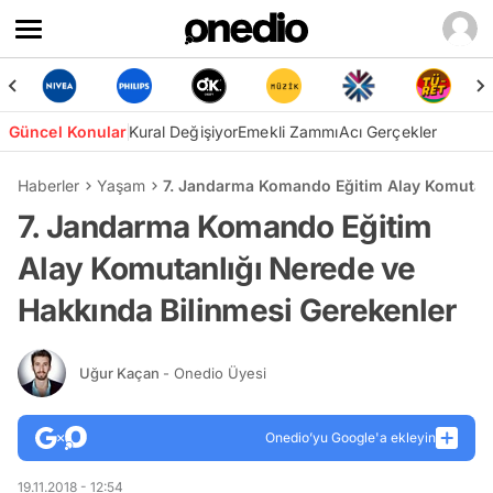
Güncel Konular
Kural Değişiyor
Emekli Zammı
Acı Gerçekler
Haberler
Yaşam
7. Jandarma Komando Eğitim Alay Komutanl
7. Jandarma Komando Eğitim
Alay Komutanlığı Nerede ve
Hakkında Bilinmesi Gerekenler
Uğur Kaçan
- Onedio Üyesi
Onedio’yu Google'a ekleyin
19.11.2018 - 12:54