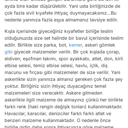
ayda bire kadar düşürülebilir. Yani usta birliğinizde de
çok fazla sivil kıyafete ihtiyaç duymayacaksınız…Bu
nedenle yanınıza fazla eşya almamanız tavsiye edilir.
Kışla içerisinde giyeceğiniz kıyafetler birliğe teslim
olduğunuzda size set halinde bir bavul içerisinde teslim
edilir. Birlikte size parka, bot,
kemer
, askeri gömlek
gibi
giyecek malzemeler verilir. Bir çok kışlada çorap,
eldiven, eşofman takımı, spor ayakkabı, atlet, don, kirli
elbise selesi, temiz elbise selesi, havlu, içlik, diş
macunu ve fırçası gibi malzemeler de size verilir. Yani
askerlikte sizin yanınıza almanız gereken çok fazla şey
yoktur. Birliğiniz sizin ihtiyaç duyacağınız temel
malzemeleri size verecektir. Askere gitmeden
askerlikle ilgili malzeme de almayınız çünkü her birlikte
farklı renk (haki rengin değişik tonları) kullanılmaktadır.
Havacılar, karacılar, denizciler farklı farklı atlet ve
benzeri malzeme kullanmaktadır. O nedenle önce
birliğe gidip daha sonra ihtiyacınıza göre malzeme