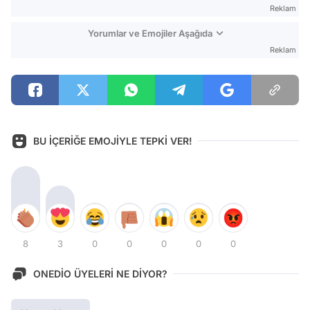
Reklam
Yorumlar ve Emojiler Aşağıda
Reklam
BU İÇERİĞE EMOJİYLE TEPKİ VER!
8
3
0
0
0
0
0
ONEDİO ÜYELERİ NE DİYOR?