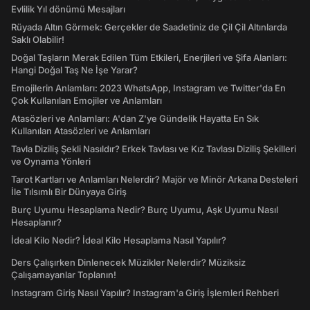
Evlilik Yıl dönümü Mesajları
Rüyada Altın Görmek: Gerçekler de Saadetiniz de Çil Çil Altınlarda
Saklı Olabilir!
Doğal Taşların Merak Edilen Tüm Etkileri, Enerjileri ve Şifa Alanları:
Hangi Doğal Taş Ne İşe Yarar?
Emojilerin Anlamları: 2023 WhatsApp, Instagram ve Twitter'da En
Çok Kullanılan Emojiler ve Anlamları
Atasözleri ve Anlamları: A'dan Z'ye Gündelik Hayatta En Sık
Kullanılan Atasözleri ve Anlamları
Tavla Diziliş Şekli Nasıldır? Erkek Tavlası ve Kız Tavlası Diziliş Şekilleri
ve Oynama Yönleri
Tarot Kartları ve Anlamları Nelerdir? Majör ve Minör Arkana Desteleri
İle Tılsımlı Bir Dünyaya Giriş
Burç Uyumu Hesaplama Nedir? Burç Uyumu, Aşk Uyumu Nasıl
Hesaplanır?
İdeal Kilo Nedir? İdeal Kilo Hesaplama Nasıl Yapılır?
Ders Çalışırken Dinlenecek Müzikler Nelerdir? Müziksiz
Çalışamayanlar Toplanın!
Instagram Giriş Nasıl Yapılır? Instagram'a Giriş İşlemleri Rehberi