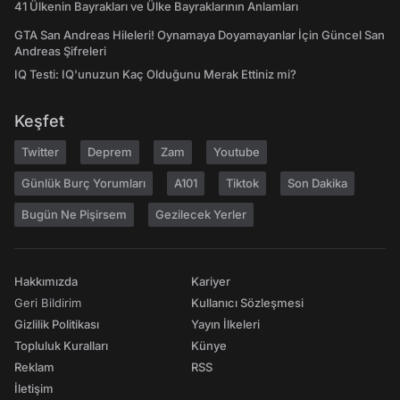
41 Ülkenin Bayrakları ve Ülke Bayraklarının Anlamları
GTA San Andreas Hileleri! Oynamaya Doyamayanlar İçin Güncel San
Andreas Şifreleri
IQ Testi: IQ'unuzun Kaç Olduğunu Merak Ettiniz mi?
Keşfet
Twitter
Deprem
Zam
Youtube
Günlük Burç Yorumları
A101
Tiktok
Son Dakika
Bugün Ne Pişirsem
Gezilecek Yerler
Hakkımızda
Kariyer
Geri Bildirim
Kullanıcı Sözleşmesi
Gizlilik Politikası
Yayın İlkeleri
Topluluk Kuralları
Künye
Reklam
RSS
İletişim