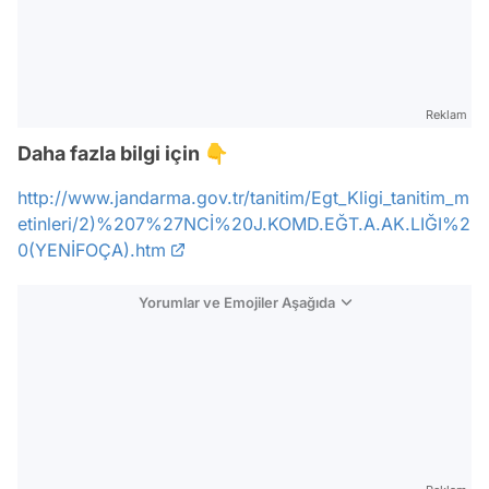
Reklam
Daha fazla bilgi için 👇
http://www.jandarma.gov.tr/tanitim/Egt_Kligi_tanitim_m
etinleri/2)%207%27NCİ%20J.KOMD.EĞT.A.AK.LIĞI%2
0(YENİFOÇA).htm
Yorumlar ve Emojiler Aşağıda
Video
Test
Gündem