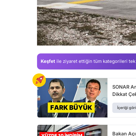
Keşfet
ile ziyaret ettiğin
tüm kategorileri tek
SONAR Ara
Dikkat Çe
İçeriği gör
Bakan Açı