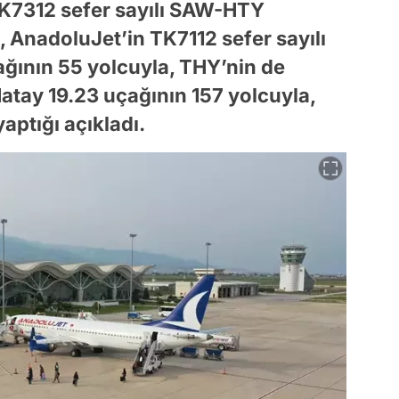
 TK7312 sefer sayılı SAW-HTY
, AnadoluJet’in TK7112 sefer sayılı
ğının 55 yolcuyla, THY’nin de
atay 19.23 uçağının 157 yolcuyla,
aptığı açıkladı.