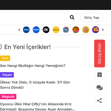
Giriş Yap
Görüş Bildir
En Yeni İçerikler!
Test
Sen Hangi Mutfağın Hangi Yemeğisin?
Yaşam
Ülkesi Yok Oldu, O Uzayda Kaldı: 311 Gün
Sonra Döndü!
Magazin
Oyuncu Ülkü Hilal Çiftçi'nin Ailesinde Kriz
Derinleşti: Boşanma Davası Açan Anneden