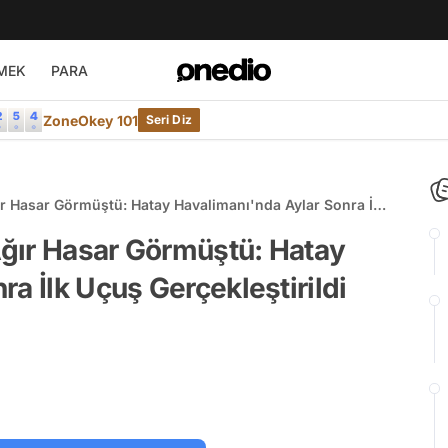
MEK
PARA
ZoneOkey 101
Seri Diz
r Hasar Görmüştü: Hatay Havalimanı'nda Aylar Sonra İlk
ğır Hasar Görmüştü: Hatay
a İlk Uçuş Gerçekleştirildi