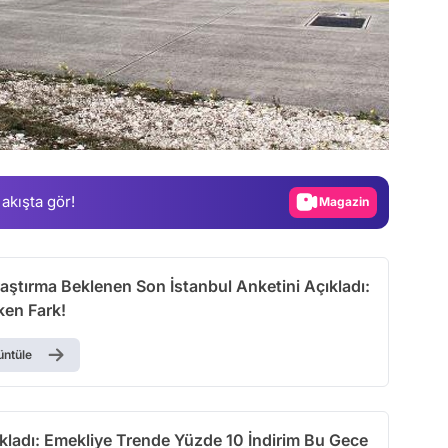
Video
Test
Gündem
Magazin
 akışta gör!
Video
Test
ştırma Beklenen Son İstanbul Anketini Açıkladı:
ken Fark!
üntüle
kladı: Emekliye Trende Yüzde 10 İndirim Bu Gece