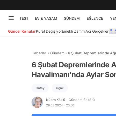
TEST
EV & YAŞAM
GÜNDEM
EĞLENCE
YE
Güncel Konular
Kural Değişiyor
Emekli Zammı
Acı Gerçekler
Haberler
Gündem
6 Şubat Depremlerinde Ağı
Uçuş Gerçekleştirildi
6 Şubat Depremlerinde A
Havalimanı'nda Aylar Sonr
Hatay
Uçak
Kübra Köklü
- Gündem Editörü
29.03.2024 - 23:50