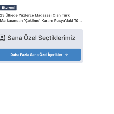
Zina ve Para İddiası
Ekonomi
23 Ülkede Yüzlerce Mağazası Olan Türk
Markasından 'Çekilme' Kararı: Rusya’daki Tüm
Mağazalar Kapanıyor!
Sana Özel Seçtiklerimiz
Daha Fazla Sana Özel İçerikler