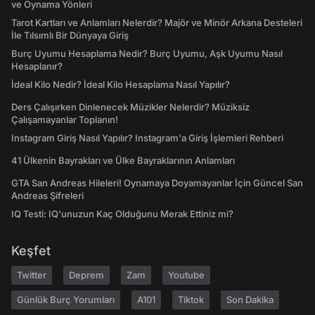
ve Oynama Yönleri
Tarot Kartları ve Anlamları Nelerdir? Majör ve Minör Arkana Desteleri
İle Tılsımlı Bir Dünyaya Giriş
Burç Uyumu Hesaplama Nedir? Burç Uyumu, Aşk Uyumu Nasıl
Hesaplanır?
İdeal Kilo Nedir? İdeal Kilo Hesaplama Nasıl Yapılır?
Ders Çalışırken Dinlenecek Müzikler Nelerdir? Müziksiz
Çalışamayanlar Toplanın!
Instagram Giriş Nasıl Yapılır? Instagram'a Giriş İşlemleri Rehberi
41 Ülkenin Bayrakları ve Ülke Bayraklarının Anlamları
GTA San Andreas Hileleri! Oynamaya Doyamayanlar İçin Güncel San
Andreas Şifreleri
IQ Testi: IQ'unuzun Kaç Olduğunu Merak Ettiniz mi?
Keşfet
Twitter
Deprem
Zam
Youtube
Günlük Burç Yorumları
A101
Tiktok
Son Dakika