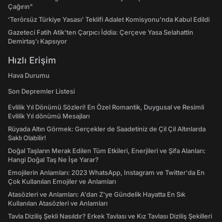
Çağırın"
‘Terörsüz Türkiye Yasası’ Teklifi Adalet Komisyonu'nda Kabul Edildi
Gazeteci Fatih Atik'ten Çarpıcı İddia: Çerçeve Yasa Selahattin
Demirtaş'ı Kapsıyor
Hızlı Erişim
Hava Durumu
Son Depremler Listesi
Evlilik Yıl Dönümü Sözleri! En Özel Romantik, Duygusal ve Resimli
Evlilik Yıl dönümü Mesajları
Rüyada Altın Görmek: Gerçekler de Saadetiniz de Çil Çil Altınlarda
Saklı Olabilir!
Doğal Taşların Merak Edilen Tüm Etkileri, Enerjileri ve Şifa Alanları:
Hangi Doğal Taş Ne İşe Yarar?
Emojilerin Anlamları: 2023 WhatsApp, Instagram ve Twitter'da En
Çok Kullanılan Emojiler ve Anlamları
Atasözleri ve Anlamları: A'dan Z'ye Gündelik Hayatta En Sık
Kullanılan Atasözleri ve Anlamları
Tavla Diziliş Şekli Nasıldır? Erkek Tavlası ve Kız Tavlası Diziliş Şekilleri