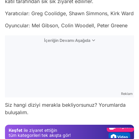
katil tarafından sık sık ziyaret edilirler.
Yaratıcılar: Greg Coolidge, Shawn Simmons, Kirk Ward
Oyuncular: Mel Gibson, Colin Woodell, Peter Greene
İçeriğin Devamı Aşağıda
Video
Reklam
Test
Siz hangi diziyi merakla bekliyorsunuz? Yorumlarda
buluşalım.
Gündem
Magazin
Keşfet
ile ziyaret ettiğin
Video
tüm kategorileri tek akışta gör!