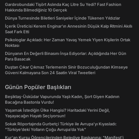
Gardırobundaki Tişört Aslında Kaç Litre Su Yedi? Fast Fashion
Hakkında Bilmediğiniz 10 Gerçek
Dünya Turnesinde Biletleri Saniyeler İçinde Tükenen Yıldızlar
İçerik Üreticisi Kerem Enginar'ın Annesinin Düşük Kalp Ritmini Akıllı
Saat Fark Etti
Psikologlar Açıkladı: Her Zaman Yavaş Yemek Yiyen Kişilerin Ortak
Noktası
Dünyanın En Değerli Binasını İnşa Ediyorlar: Açıldığında Her Gün
Para Basacak
Duştan Çıkar Çıkmaz Terlemenin Sinir Bozuculuğundan Kimseye
Güveni Kalmayana Son 24 Saatin Viral Tweetleri
Günün Popüler Başlıkları
Beşiktaş-Üsküdar Vapurunda Yaşlı Kadın, Şort Giyen Kadının
Bacağına Bastonla Vurdu!
Yaşamak İstediğin Ülke Hangisi? Haritadaki Yerini Değil,
Yaşayacağın Hayatı Seçiyorsun!
Sokak Röportajında Gurbetçi Türkiye ile Avrupa'yı Kıyasladı:
"Türkiye’deki Yolların Çoğu Avrupa’da Yok"
Kur'an Kursu Öğrencilerinden Belediye Başkanına: "Manifest’i