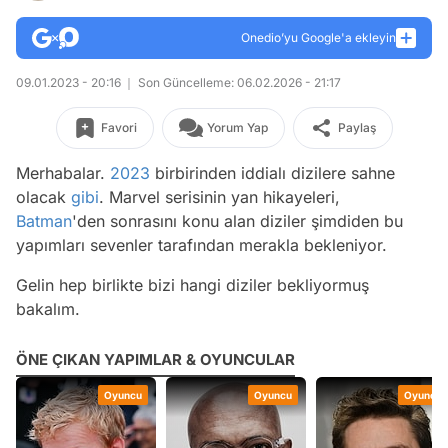
Onedio’yu Google'a ekleyin
09.01.2023 - 20:16
Son Güncelleme: 06.02.2026 - 21:17
Favori
Yorum Yap
Paylaş
Merhabalar.
2023
birbirinden iddialı dizilere sahne
olacak
gibi
. Marvel serisinin yan hikayeleri,
Batman
'den sonrasını konu alan diziler şimdiden bu
yapımları sevenler tarafından merakla bekleniyor.
Gelin hep birlikte bizi hangi diziler bekliyormuş
bakalım.
ÖNE ÇIKAN YAPIMLAR & OYUNCULAR
Oyuncu
Oyuncu
Oyuncu