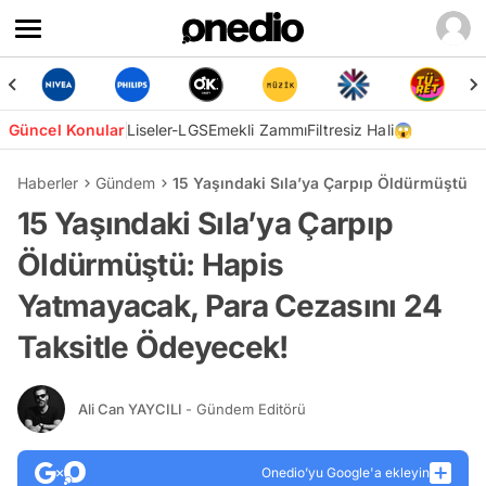
Güncel Konular
Liseler-LGS
Emekli Zammı
Filtresiz Hali😱
Haberler
Gündem
15 Yaşındaki Sıla’ya Çarpıp Öldürmüştü: 
15 Yaşındaki Sıla’ya Çarpıp
Öldürmüştü: Hapis
Yatmayacak, Para Cezasını 24
Taksitle Ödeyecek!
Ali Can YAYCILI
- Gündem Editörü
Onedio’yu Google'a ekleyin