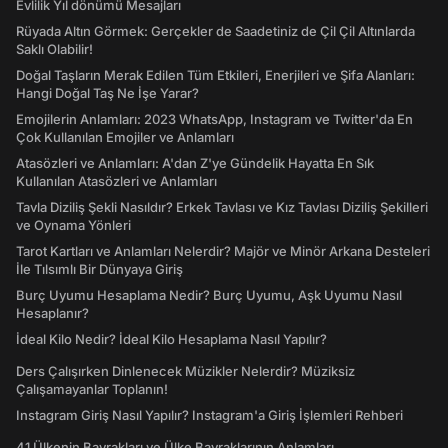
Evlilik Yıl dönümü Mesajları
Rüyada Altın Görmek: Gerçekler de Saadetiniz de Çil Çil Altınlarda
Saklı Olabilir!
Doğal Taşların Merak Edilen Tüm Etkileri, Enerjileri ve Şifa Alanları:
Hangi Doğal Taş Ne İşe Yarar?
Emojilerin Anlamları: 2023 WhatsApp, Instagram ve Twitter'da En
Çok Kullanılan Emojiler ve Anlamları
Atasözleri ve Anlamları: A'dan Z'ye Gündelik Hayatta En Sık
Kullanılan Atasözleri ve Anlamları
Tavla Diziliş Şekli Nasıldır? Erkek Tavlası ve Kız Tavlası Diziliş Şekilleri
ve Oynama Yönleri
Tarot Kartları ve Anlamları Nelerdir? Majör ve Minör Arkana Desteleri
İle Tılsımlı Bir Dünyaya Giriş
Burç Uyumu Hesaplama Nedir? Burç Uyumu, Aşk Uyumu Nasıl
Hesaplanır?
İdeal Kilo Nedir? İdeal Kilo Hesaplama Nasıl Yapılır?
Ders Çalışırken Dinlenecek Müzikler Nelerdir? Müziksiz
Çalışamayanlar Toplanın!
Instagram Giriş Nasıl Yapılır? Instagram'a Giriş İşlemleri Rehberi
41 Ülkenin Bayrakları ve Ülke Bayraklarının Anlamları