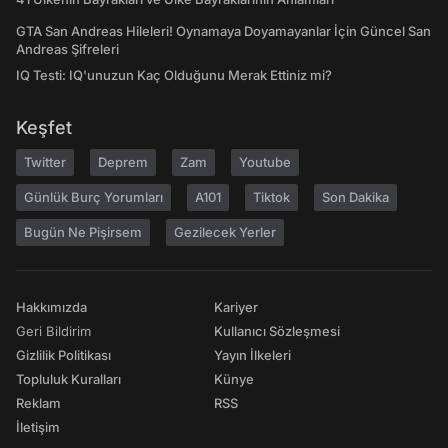
GTA San Andreas Hileleri! Oynamaya Doyamayanlar İçin Güncel San
Andreas Şifreleri
IQ Testi: IQ'unuzun Kaç Olduğunu Merak Ettiniz mi?
Keşfet
Twitter
Deprem
Zam
Youtube
Günlük Burç Yorumları
A101
Tiktok
Son Dakika
Bugün Ne Pişirsem
Gezilecek Yerler
Hakkımızda
Kariyer
Geri Bildirim
Kullanıcı Sözleşmesi
Gizlilik Politikası
Yayın İlkeleri
Topluluk Kuralları
Künye
Reklam
RSS
İletişim