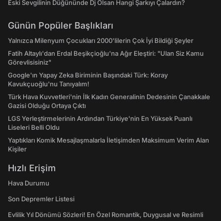
Eski Sevgilinin Düğününde Dj Olsan Hangi Şarkıyı Çalardın?
Günün Popüler Başlıkları
Yalnızca Milenyum Çocukları 2000'lilerin Çok İyi Bildiği Şeyler
Fatih Altaylı'dan Erdal Beşikçioğlu'na Ağır Eleştiri: "Ulan Siz Kamu
Görevlisisiniz"
Google'ın Yapay Zeka Biriminin Başındaki Türk: Koray
Kavukçuoğlu'nu Tanıyalım!
Türk Hava Kuvvetleri'nin İlk Kadın Generalinin Dedesinin Çanakkale
Gazisi Olduğu Ortaya Çıktı
LGS Yerleştirmelerinin Ardından Türkiye'nin En Yüksek Puanlı
Liseleri Belli Oldu
Yaptıkları Komik Mesajlaşmalarla İletişimden Maksimum Verim Alan
Kişiler
Hızlı Erişim
Hava Durumu
Son Depremler Listesi
Evlilik Yıl Dönümü Sözleri! En Özel Romantik, Duygusal ve Resimli