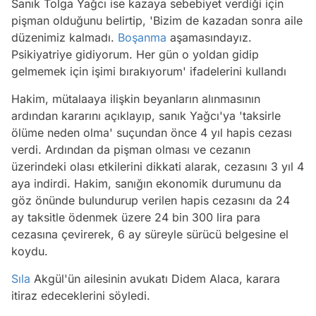
Sanık Tolga Yağcı ise kazaya sebebiyet verdiği için
pişman olduğunu belirtip, 'Bizim de kazadan sonra aile
düzenimiz kalmadı.
Boşanma
aşamasındayız.
Psikiyatriye gidiyorum. Her gün o yoldan gidip
gelmemek için işimi bırakıyorum' ifadelerini kullandı
Hakim, mütalaaya ilişkin beyanların alınmasının
ardından kararını açıklayıp, sanık Yağcı'ya 'taksirle
ölüme neden olma' suçundan önce 4 yıl hapis cezası
verdi. Ardından da pişman olması ve cezanın
üzerindeki olası etkilerini dikkati alarak, cezasını 3 yıl 4
aya indirdi. Hakim, sanığın ekonomik durumunu da
göz önünde bulundurup verilen hapis cezasını da 24
ay taksitle ödenmek üzere 24 bin 300 lira para
cezasına çevirerek, 6 ay süreyle sürücü belgesine el
koydu.
Video
Test
Sıla
Akgül'ün ailesinin avukatı Didem Alaca, karara
itiraz edeceklerini söyledi.
Gündem