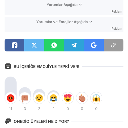
Yorumlar Aşağıda
Reklam
Yorumlar ve Emojiler Aşağıda
Reklam
BU İÇERİĞE EMOJİYLE TEPKİ VER!
11
3
2
1
0
0
0
ONEDİO ÜYELERİ NE DİYOR?