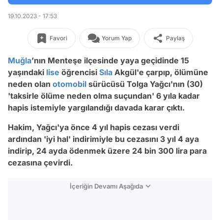
19.10.2023 - 17:53
Favori
Yorum Yap
Paylaş
Muğla
’nın Menteşe ilçesinde yaya geçidinde 15
yaşındaki
lise
öğrencisi
Sıla
Akgül'e çarpıp, ölümüne
neden olan
otomobil
sürücüsü Tolga Yağcı'nın (30)
'taksirle ölüme neden olma suçundan' 6 yıla kadar
hapis istemiyle yargılandığı davada karar çıktı.
Hakim, Yağcı'ya önce 4 yıl hapis cezası verdi
ardından 'iyi hal' indirimiyle bu cezasını 3 yıl 4 aya
indirip, 24 ayda ödenmek üzere 24 bin 300 lira para
cezasına çevirdi.
İçeriğin Devamı Aşağıda