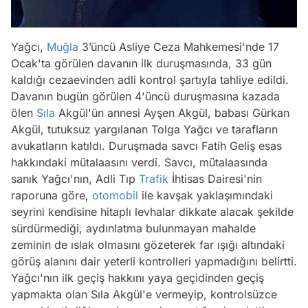
Yağcı,
Muğla
3’üncü Asliye Ceza Mahkemesi'nde 17
Ocak'ta görülen davanın ilk duruşmasında, 33 gün
kaldığı cezaevinden adli kontrol şartıyla tahliye edildi.
Davanın bugün görülen 4'üncü duruşmasına kazada
ölen
Sıla
Akgül'ün annesi Ayşen Akgül, babası Gürkan
Akgül, tutuksuz yargılanan Tolga Yağcı ve tarafların
avukatların katıldı. Duruşmada savcı Fatih Geliş esas
hakkındaki mütalaasını verdi. Savcı, mütalaasında
sanık Yağcı'nın, Adli Tıp
Trafik
İhtisas Dairesi'nin
raporuna göre,
otomobil
ile kavşak yaklaşımındaki
seyrini kendisine hitaplı levhalar dikkate alacak şekilde
sürdürmediği, aydınlatma bulunmayan mahalde
zeminin de ıslak olmasını gözeterek far ışığı altındaki
görüş alanını dair yeterli kontrolleri yapmadığını belirtti.
Yağcı'nın ilk geçiş hakkını yaya geçidinden geçiş
yapmakta olan Sıla Akgül'e vermeyip, kontrolsüzce