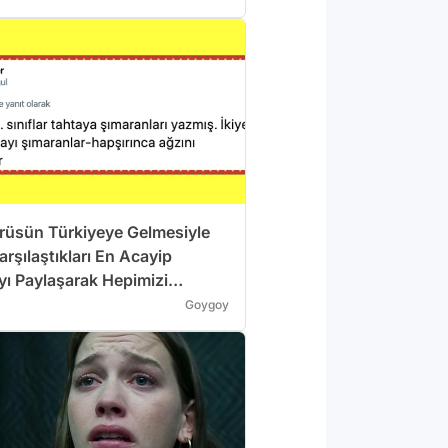
rüsün Türkiyeye Gelmesiyle
Karşılaştıkları En Acayip
ı Paylaşarak Hepimizi
 25 Kişi
Goygoy