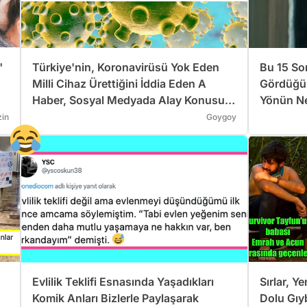
"
Türkiye'nin, Koronavirüsü Yok Eden
Bu 15 Sor
Milli Cihaz Ürettiğini İddia Eden A
Gördüğün
Haber, Sosyal Medyada Alay Konusu
Yönün N
Oldu
in
Goygoy
Evlilik Teklifi Esnasında Yaşadıkları
Sırlar, Y
Komik Anları Bizlerle Paylaşarak
Dolu Gıy