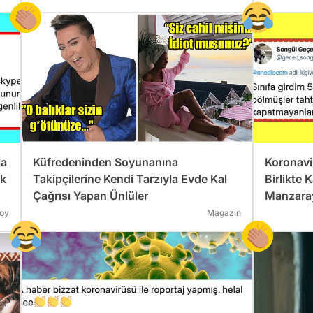
la
Küfredeninden Soyunanına
Koronavi
ak
Takipçilerine Kendi Tarzıyla Evde Kal
Birlikte 
Çağrısı Yapan Ünlüler
Manzaray
Güldüren
oy
Magazin