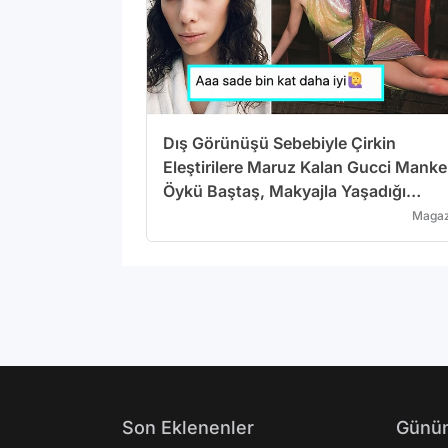
Dış Görünüşü Sebebiyle Çirkin
Eleştirilere Maruz Kalan Gucci Manke
Öykü Baştaş, Makyajla Yaşadığı
Değişimle Şaşırttı
Magaz
Son Eklenenler
Günün