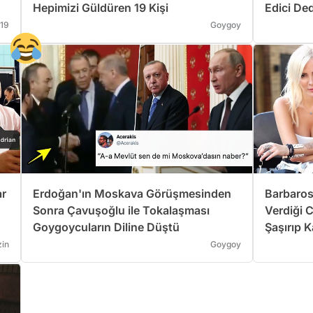
Hepimizi Güldüren 19 Kişi
Edici De
Kaynıyor
19
Goygoy
ar
Erdoğan'ın Moskava Görüşmesinden
Barbaros
Sonra Çavuşoğlu ile Tokalaşması
Verdiği C
Goygoycuların Diline Düştü
Şaşırıp 
in
Goygoy