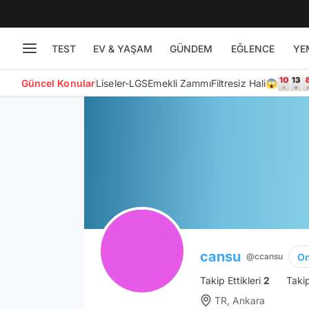
TEST
EV & YAŞAM
GÜNDEM
EĞLENCE
YE
Güncel Konular
Liseler-LGS
Emekli Zammı
Filtresiz Hali😱
cansu
On
@ccansu
Takip Ettikleri
2
Taki
TR, Ankara