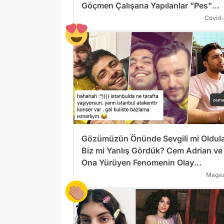
Göçmen Çalışana Yapılanlar "Pes"
Dedirtti
Covid-
Gözümüzün Önünde Sevgili mi Oldul
Biz mi Yanlış Gördük? Cem Adrian ve
Ona Yürüyen Fenomenin Olay
Flörtleşmesi
Magaz