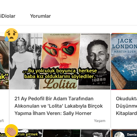
iDiolar
Yorumlar
21 Ay Pedofil Bir Adam Tarafından
Okudukta
Alıkonulan ve 'Lolita' Lakabıyla Birçok
Düşünmen
Yapıma İlham Veren: Sally Horner
Kitaplard
Alıntılar
afi
Yaşam