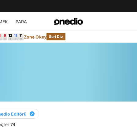
MEK
PARA
Zone Okey
Seri Diz
edio Editörü
pçiler
74