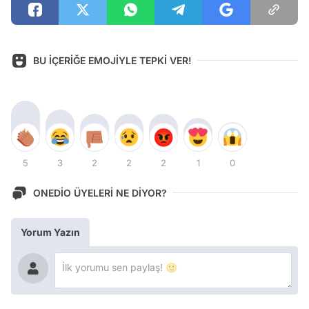
BU İÇERİĞE EMOJİYLE TEPKİ VER!
5
3
2
2
2
1
0
ONEDİO ÜYELERİ NE DİYOR?
Yorum Yazın