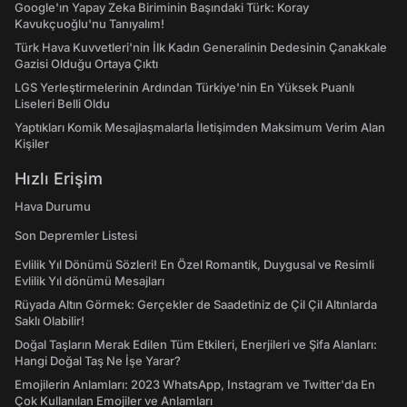
Google'ın Yapay Zeka Biriminin Başındaki Türk: Koray
Kavukçuoğlu'nu Tanıyalım!
Türk Hava Kuvvetleri'nin İlk Kadın Generalinin Dedesinin Çanakkale
Gazisi Olduğu Ortaya Çıktı
LGS Yerleştirmelerinin Ardından Türkiye'nin En Yüksek Puanlı
Liseleri Belli Oldu
Yaptıkları Komik Mesajlaşmalarla İletişimden Maksimum Verim Alan
Kişiler
Hızlı Erişim
Hava Durumu
Son Depremler Listesi
Evlilik Yıl Dönümü Sözleri! En Özel Romantik, Duygusal ve Resimli
Evlilik Yıl dönümü Mesajları
Rüyada Altın Görmek: Gerçekler de Saadetiniz de Çil Çil Altınlarda
Saklı Olabilir!
Doğal Taşların Merak Edilen Tüm Etkileri, Enerjileri ve Şifa Alanları:
Hangi Doğal Taş Ne İşe Yarar?
Emojilerin Anlamları: 2023 WhatsApp, Instagram ve Twitter'da En
Çok Kullanılan Emojiler ve Anlamları