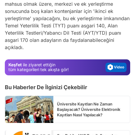
mahsus olmak üzere, merkezi ve ek yerleştirme
sonucunda boş kalan kontenjanlar için 'ikinci ek
yerleştirme' yapılacağını, bu ek yerleştirme imkanından
Temel Yeterlilik Testi (TYT) puanı asgari 140, Alan
Video
Yeterlilik Testleri/Yabancı Dil Testi (AYT/YTD) puanı
Test
asgari 170 olan adayların da faydalanabileceğini
açıkladı.
Gündem
Magazin
Keşfet
ile ziyaret ettiğin
Video
tüm kategorileri tek akışta gör!
Test
Bu Haberler De İlginizi Çekebilir
Üniversite Kayıtları Ne Zaman
Başlayacak? Üniversite Elektronik
Kayıtları Nasıl Yapılacak?