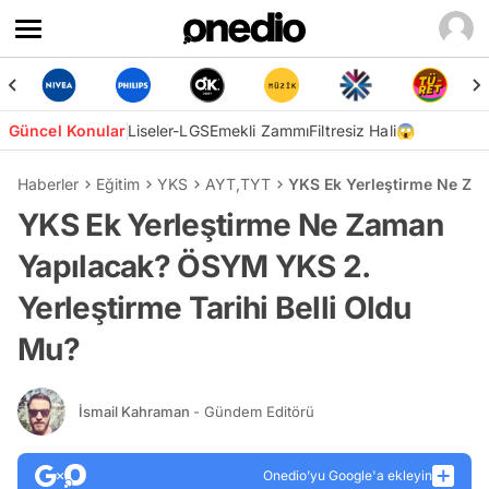
Güncel Konular
Liseler-LGS
Emekli Zammı
Filtresiz Hali😱
Haberler
Eğitim
YKS
AYT
,
TYT
YKS Ek Yerleştirme Ne Zam
YKS Ek Yerleştirme Ne Zaman
Yapılacak? ÖSYM YKS 2.
Yerleştirme Tarihi Belli Oldu
Mu?
İsmail Kahraman
- Gündem Editörü
Onedio’yu Google'a ekleyin