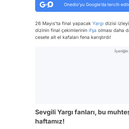
Onedio’yu Google’da tercih edil
26 Mayıs'ta final yapacak
Yargı
dizisi izley
dizinin final çekimlerinin
ifşa
olması daha da
cesete ait el kafaları fena karıştırdı!
İçeriği
Sevgili Yargı fanları, bu muhteş
haftamız!