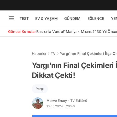
TEST
EV & YAŞAM
GÜNDEM
EĞLENCE
YE
Güncel Konular
Bastonla Vurdu!
"Manyak Mısınız?"
30 Yıl Önc
Haberler
TV
Yargı'nın Final Çekimleri İfşa O
Yargı'nın Final Çekimleri
Dikkat Çekti!
Yargı
Merve Ersoy
- TV Editörü
13.05.2024 - 20:46