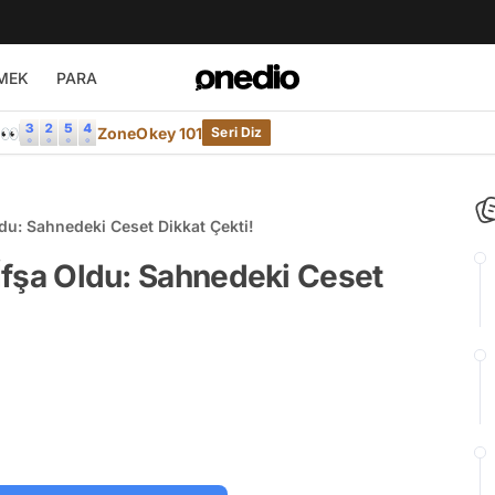
MEK
PARA
e👀
ZoneOkey 101
Seri Diz
ldu: Sahnedeki Ceset Dikkat Çekti!
 İfşa Oldu: Sahnedeki Ceset