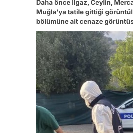
Daha önce Ilgaz, Ceylin, Merca
Muğla'ya tatile gittiği görüntül
bölümüne ait cenaze görüntüs