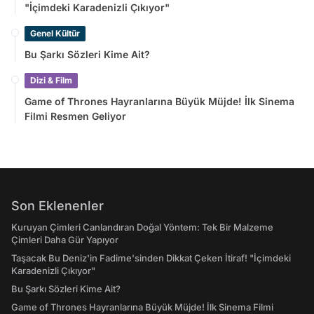
"İçimdeki Karadenizli Çıkıyor"
Genel Kültür
Bu Şarkı Sözleri Kime Ait?
Dizi & Film
Game of Thrones Hayranlarına Büyük Müjde! İlk Sinema
Filmi Resmen Geliyor
Son Eklenenler
Kuruyan Çimleri Canlandıran Doğal Yöntem: Tek Bir Malzeme
Çimleri Daha Gür Yapıyor
Taşacak Bu Deniz'in Fadime'sinden Dikkat Çeken İtiraf! "İçimdeki
Karadenizli Çıkıyor"
Bu Şarkı Sözleri Kime Ait?
Game of Thrones Hayranlarına Büyük Müjde! İlk Sinema Filmi