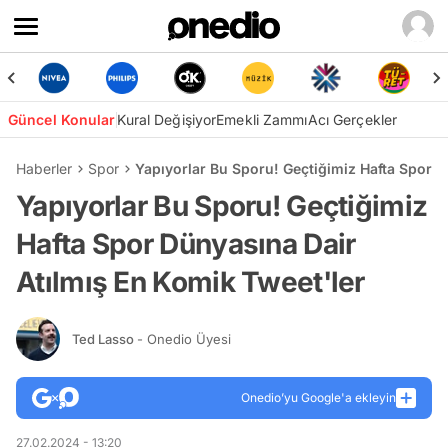
Güncel Konular
Kural Değişiyor
Emekli Zammı
Acı Gerçekler
Haberler
Spor
Yapıyorlar Bu Sporu! Geçtiğimiz Hafta Spor D
Yapıyorlar Bu Sporu! Geçtiğimiz
Hafta Spor Dünyasına Dair
Atılmış En Komik Tweet'ler
Ted Lasso
- Onedio Üyesi
Onedio’yu Google'a ekleyin
27.02.2024 - 13:20