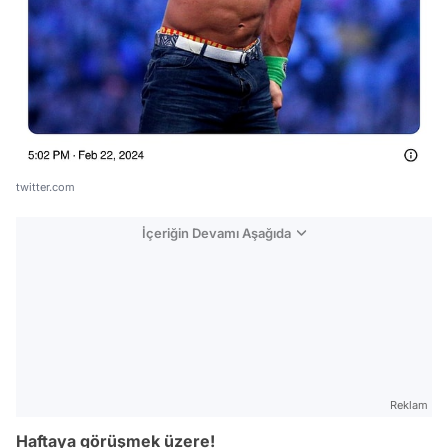
twitter.com
İçeriğin Devamı Aşağıda
Video
Reklam
Test
Haftaya görüşmek üzere!
Gündem