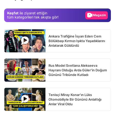
Magazin
Keşfet
ile ziyaret ettiğin
Video
tüm kategorileri tek akışta gör!
Test
Ankara Trafiğine İsyan Eden Cem
Bölükbaşı Kırmızı Işıkta Yaşadıklarını
Anlatarak Güldürdü
Rus Model Svetlana Alekseeva
Hayranı Olduğu Arda Güler'in Doğum
Gününü Tribünde Kutladı
Tenisçi Miray Konar'ın Lüks
Otomobiliyle Bir Gününü Anlattığı
Anlar Viral Oldu