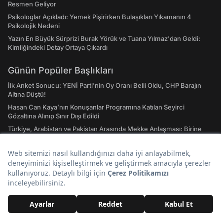
Resmen Geliyor
Psikologlar Açıkladı: Yemek Pişirirken Bulaşıkları Yıkamanın 4
Psikolojik Nedeni
Yazın En Büyük Sürprizi Burak Yörük ve Tuana Yılmaz'dan Geldi:
Kimliğindeki Detay Ortaya Çıkardı
Günün Popüler Başlıkları
İlk Anket Sonucu: YENİ Parti'nin Oy Oranı Belli Oldu, CHP Barajın
Altına Düştü!
Hasan Can Kaya’nın Konuşanlar Programına Katılan Seyirci
Gözaltına Alınıp Sınır Dışı Edildi
Türkiye, Arabistan ve Pakistan Arasında Mekke Anlaşması: Birine
Yapılan Saldırı Hepsine Yapılmış Sayılacak
Hiçbir Tuzak Onu Durduramıyordu: 3 Yıldır Çiftçilerin Baş Belası
Olan Kedi Yakalandı
İçme Suyuna Kur'an-ı Kerim Dinletiliyor: 31 Yıllık Alışkanlık, O
İlimizde 24 Saat Devam Ediyor
Fatih Altaylı’dan Çok Konuşulacak İddia: ROK İtirafçı Oldu Cem
Küçük’ün Adını Verdi