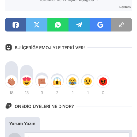
Reklam
BU İÇERİĞE EMOJİYLE TEPKİ VER!
18
13
3
2
1
1
0
ONEDİO ÜYELERİ NE DİYOR?
Yorum Yazın