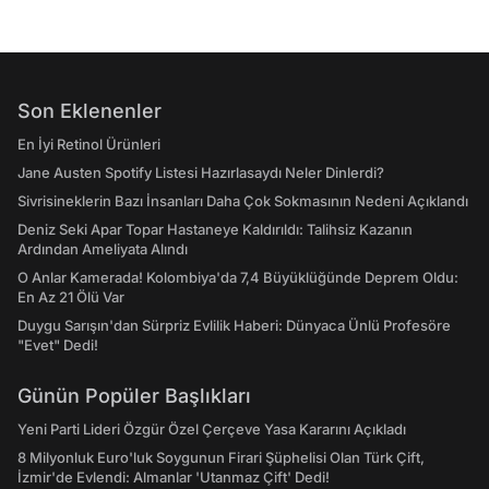
Son Eklenenler
En İyi Retinol Ürünleri
Jane Austen Spotify Listesi Hazırlasaydı Neler Dinlerdi?
Sivrisineklerin Bazı İnsanları Daha Çok Sokmasının Nedeni Açıklandı
Deniz Seki Apar Topar Hastaneye Kaldırıldı: Talihsiz Kazanın
Ardından Ameliyata Alındı
O Anlar Kamerada! Kolombiya'da 7,4 Büyüklüğünde Deprem Oldu:
En Az 21 Ölü Var
Duygu Sarışın'dan Sürpriz Evlilik Haberi: Dünyaca Ünlü Profesöre
"Evet" Dedi!
Günün Popüler Başlıkları
Yeni Parti Lideri Özgür Özel Çerçeve Yasa Kararını Açıkladı
8 Milyonluk Euro'luk Soygunun Firari Şüphelisi Olan Türk Çift,
İzmir'de Evlendi: Almanlar 'Utanmaz Çift' Dedi!