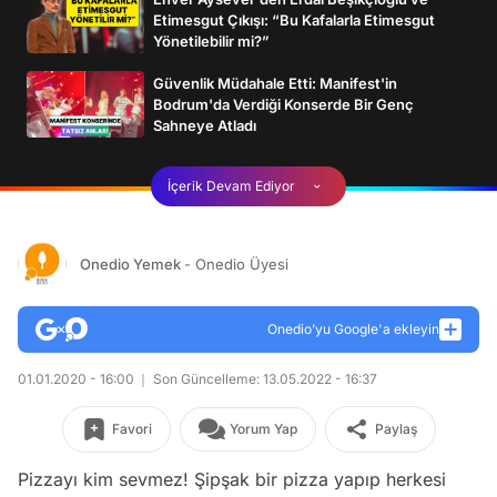
Etimesgut Çıkışı: “Bu Kafalarla Etimesgut
Yönetilebilir mi?”
Güvenlik Müdahale Etti: Manifest'in
Bodrum'da Verdiği Konserde Bir Genç
Sahneye Atladı
İçerik Devam Ediyor
Onedio Yemek
- Onedio Üyesi
Onedio’yu Google'a ekleyin
01.01.2020 - 16:00
Son Güncelleme: 13.05.2022 - 16:37
Favori
Yorum Yap
Paylaş
Pizzayı kim sevmez! Şipşak bir pizza yapıp herkesi