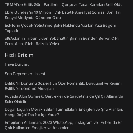
TBMM'de Kritik Gün: Partilerin 'Çerçeve Yasa' Kararları Belli Oldu
Ebru Gündeş'in 10 Milyon TL'lik Estetik Ameliyat Sonrası Son Hali
Sosyal Medyada Gündem Oldu
Eskilerin Çocuk Yetiştirme Şekli Hakkında Yazılan Yazı Beğeni
Topladı
ultrAslan’ın Tribün Lideri Sebahattin Şirin’in Evinden Servet Çıktı:
Para, Altın, Silah, Balistik Yelek!
Hızlı Erişim
Hava Durumu
Son Depremler Listesi
Evlilik Yıl Dönümü Sözleri! En Özel Romantik, Duygusal ve Resimli
Evlilik Yıl dönümü Mesajları
Rüyada Altın Görmek: Gerçekler de Saadetiniz de Çil Çil Altınlarda
Saklı Olabilir!
Doğal Taşların Merak Edilen Tüm Etkileri, Enerjileri ve Şifa Alanları:
Hangi Doğal Taş Ne İşe Yarar?
Emojilerin Anlamları: 2023 WhatsApp, Instagram ve Twitter'da En
Çok Kullanılan Emojiler ve Anlamları