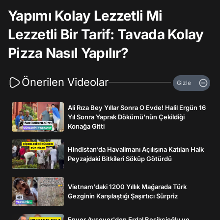
Yapımı Kolay Lezzetli Mi
Lezzetli Bir Tarif: Tavada Kolay
Pizza Nasıl Yapılır?
Önerilen Videolar
Gizle
Ali Rıza Bey Yıllar Sonra O Evde! Halil Ergün 16
Yıl Sonra Yaprak Dökümü'nün Çekildiği
Konağa Gitti
Hindistan’da Havalimanı Açılışına Katılan Halk
Peyzajdaki Bitkileri Söküp Götürdü
Vietnam'daki 1200 Yıllık Mağarada Türk
Gezginin Karşılaştığı Şaşırtıcı Sürpriz
Enver Aysever'den Erdal Beşikçioğlu ve