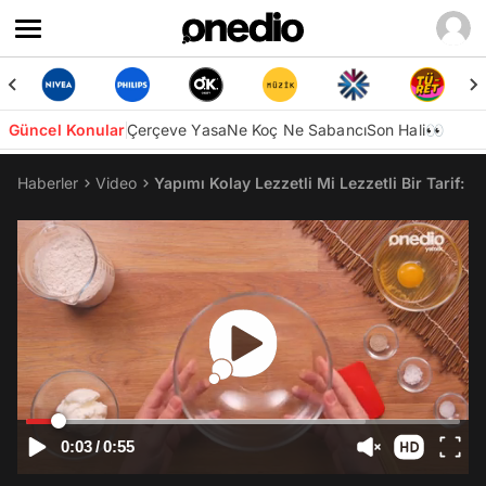
Güncel Konular
Çerçeve Yasa
Ne Koç Ne Sabancı
Son Hali👀
Haberler
Video
Yapımı Kolay Lezzetli Mi Lezzetli Bir Tarif: T
0:03
/
0:55