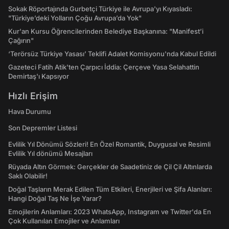
Sokak Röportajında Gurbetçi Türkiye ile Avrupa'yı Kıyasladı:
"Türkiye’deki Yolların Çoğu Avrupa’da Yok"
Kur'an Kursu Öğrencilerinden Belediye Başkanına: "Manifest’i
Çağırın"
‘Terörsüz Türkiye Yasası’ Teklifi Adalet Komisyonu'nda Kabul Edildi
Gazeteci Fatih Atik'ten Çarpıcı İddia: Çerçeve Yasa Selahattin
Demirtaş'ı Kapsıyor
Hızlı Erişim
Hava Durumu
Son Depremler Listesi
Evlilik Yıl Dönümü Sözleri! En Özel Romantik, Duygusal ve Resimli
Evlilik Yıl dönümü Mesajları
Rüyada Altın Görmek: Gerçekler de Saadetiniz de Çil Çil Altınlarda
Saklı Olabilir!
Doğal Taşların Merak Edilen Tüm Etkileri, Enerjileri ve Şifa Alanları:
Hangi Doğal Taş Ne İşe Yarar?
Emojilerin Anlamları: 2023 WhatsApp, Instagram ve Twitter'da En
Çok Kullanılan Emojiler ve Anlamları