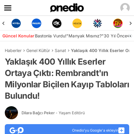
Güncel Konular
Bastonla Vurdu!
"Manyak Mısınız?"
30 Yıl Önce👀
Haberler
Genel Kültür
Sanat
Yaklaşık 400 Yıllık Eserler Ort
Yaklaşık 400 Yıllık Eserler
Ortaya Çıktı: Rembrandt'ın
Milyonlar Biçilen Kayıp Tabloları
Bulundu!
Dilara Bağcı Peker
- Yaşam Editörü
Onedio’yu Google'a ekleyin