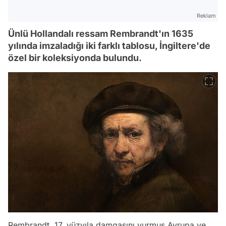
Reklam
Ünlü Hollandalı ressam Rembrandt'ın 1635
yılında imzaladığı iki farklı tablosu, İngiltere'de
özel bir koleksiyonda bulundu.
Rembrandt, 17. yüzyıla damgasını vurmuş Avrupa ve