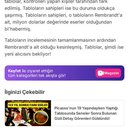
tablolar, kontrolleri yapan kişiler tarafından fark
edilmiş. Tabloların sahipleri ise bu duruma oldukça
şaşırmış. Tabloların sahipleri, o tabloların Rembrandt'a
ait, milyon dolarlar değerinde eserler olduğundan
bi'habermiş.
Tabloların incelemesinin tamamlanmasının ardından
Video
Rembrandt'a ait olduğu kesinleşmiş. Tablolar, şimdi ise
Test
yeni alıcısını bekliyor!
Gündem
Magazin
Keşfet
ile ziyaret ettiğin
tüm kategorileri tek akışta gör!
Video
Test
İlginizi Çekebilir
Picasso'nun 19 Yaşındayken Yaptığı
Tablosunda Seneler Sonra Bulunan
Gizli Detay Görenleri Güldürdü!