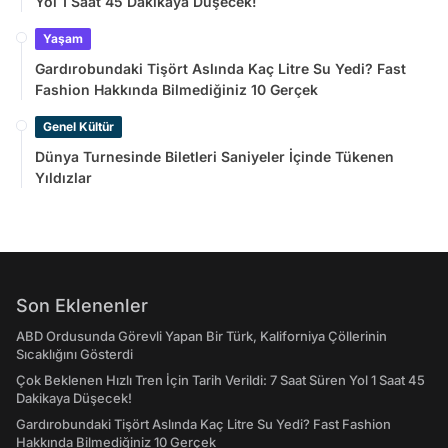
Yol 1 Saat 45 Dakikaya Düşecek!
Yaşam
Gardırobundaki Tişört Aslında Kaç Litre Su Yedi? Fast
Fashion Hakkında Bilmediğiniz 10 Gerçek
Genel Kültür
Dünya Turnesinde Biletleri Saniyeler İçinde Tükenen
Yıldızlar
Son Eklenenler
ABD Ordusunda Görevli Yapan Bir Türk, Kaliforniya Çöllerinin
Sıcaklığını Gösterdi
Çok Beklenen Hızlı Tren İçin Tarih Verildi: 7 Saat Süren Yol 1 Saat 45
Dakikaya Düşecek!
Gardırobundaki Tişört Aslında Kaç Litre Su Yedi? Fast Fashion
Hakkında Bilmediğiniz 10 Gerçek