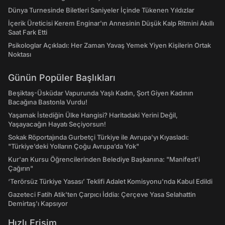
Dünya Turnesinde Biletleri Saniyeler İçinde Tükenen Yıldızlar
İçerik Üreticisi Kerem Enginar'ın Annesinin Düşük Kalp Ritmini Akıllı
Saat Fark Etti
Psikologlar Açıkladı: Her Zaman Yavaş Yemek Yiyen Kişilerin Ortak
Noktası
Günün Popüler Başlıkları
Beşiktaş-Üsküdar Vapurunda Yaşlı Kadın, Şort Giyen Kadının
Bacağına Bastonla Vurdu!
Yaşamak İstediğin Ülke Hangisi? Haritadaki Yerini Değil,
Yaşayacağın Hayatı Seçiyorsun!
Sokak Röportajında Gurbetçi Türkiye ile Avrupa'yı Kıyasladı:
"Türkiye’deki Yolların Çoğu Avrupa’da Yok"
Kur'an Kursu Öğrencilerinden Belediye Başkanına: "Manifest’i
Çağırın"
‘Terörsüz Türkiye Yasası’ Teklifi Adalet Komisyonu'nda Kabul Edildi
Gazeteci Fatih Atik'ten Çarpıcı İddia: Çerçeve Yasa Selahattin
Demirtaş'ı Kapsıyor
Hızlı Erişim