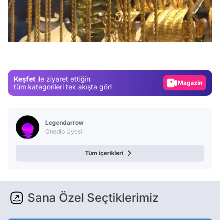
/
Video
Test
Gündem
Keşfet
ile ziyaret ettiğin
Magazin
tüm kategorileri tek akışta gör!
Video
Test
Legendarrow
Onedio Üyesi
Tüm içerikleri
Sana Özel Seçtiklerimiz