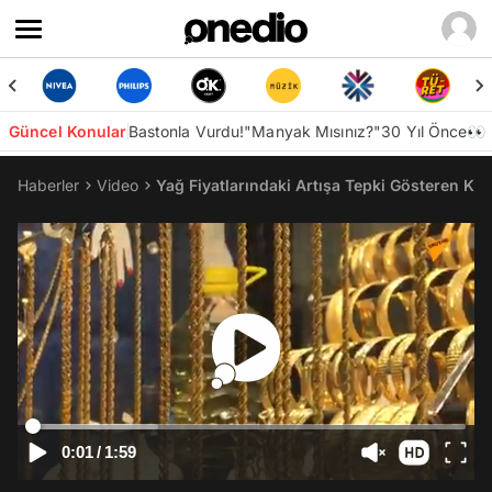
Güncel Konular
Bastonla Vurdu!
"Manyak Mısınız?"
30 Yıl Önce👀
Haberler
Video
Yağ Fiyatlarındaki Artışa Tepki Gösteren Kuy
0:01
/
1:59