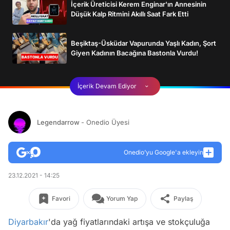
İçerik Üreticisi Kerem Enginar'ın Annesinin
Düşük Kalp Ritmini Akıllı Saat Fark Etti
Beşiktaş-Üsküdar Vapurunda Yaşlı Kadın, Şort
Giyen Kadının Bacağına Bastonla Vurdu!
İçerik Devam Ediyor
Legendarrow
- Onedio Üyesi
Onedio’yu Google'a ekleyin
23.12.2021 - 14:25
Favori
Yorum Yap
Paylaş
Diyarbakır
'da yağ fiyatlarındaki artışa ve stokçuluğa