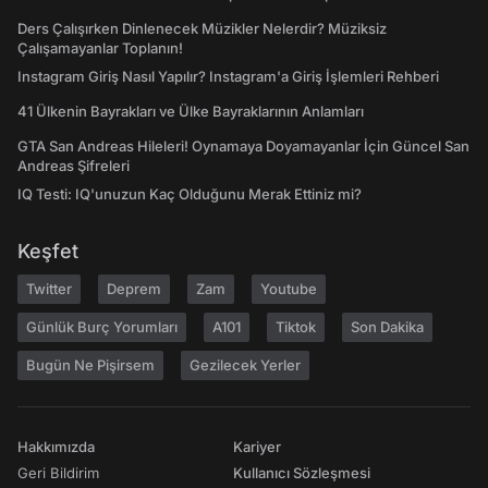
Ders Çalışırken Dinlenecek Müzikler Nelerdir? Müziksiz
Çalışamayanlar Toplanın!
Instagram Giriş Nasıl Yapılır? Instagram'a Giriş İşlemleri Rehberi
41 Ülkenin Bayrakları ve Ülke Bayraklarının Anlamları
GTA San Andreas Hileleri! Oynamaya Doyamayanlar İçin Güncel San
Andreas Şifreleri
IQ Testi: IQ'unuzun Kaç Olduğunu Merak Ettiniz mi?
Keşfet
Twitter
Deprem
Zam
Youtube
Günlük Burç Yorumları
A101
Tiktok
Son Dakika
Bugün Ne Pişirsem
Gezilecek Yerler
Hakkımızda
Kariyer
Geri Bildirim
Kullanıcı Sözleşmesi