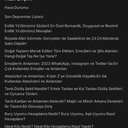
Hava Durumu
Son Depremler Listesi
Evlilik Yıl Dönümü Sözleri! En Özel Romantik, Duygusal ve Resimli
Evlilik Yıl dönümü Mesajları
Rüyada Altın Görmek: Gerçekler de Saadetiniz de Çil Çil Altınlarda
Saklı Olabilir!
Doğal Taşların Merak Edilen Tüm Etkileri, Enerjileri ve Şifa Alanları:
Hangi Doğal Taş Ne İşe Yarar?
Emojilerin Anlamları: 2023 WhatsApp, Instagram ve Twitter'da En
Çok Kullanılan Emojiler ve Anlamları
Atasözleri ve Anlamları: A'dan Z'ye Gündelik Hayatta En Sık
Kullanılan Atasözleri ve Anlamları
Tavla Diziliş Şekli Nasıldır? Erkek Tavlası ve Kız Tavlası Diziliş Şekilleri
ve Oynama Yönleri
Tarot Kartları ve Anlamları Nelerdir? Majör ve Minör Arkana Desteleri
İle Tılsımlı Bir Dünyaya Giriş
Burç Uyumu Hesaplama Nedir? Burç Uyumu, Aşk Uyumu Nasıl
Hesaplanır?
İdeal Kilo Nedir? İdeal Kilo Hesaplama Nasıl Yapılır?