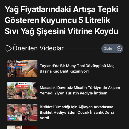
Yağ Fiyatlarındaki Artışa Tepki
Gösteren Kuyumcu 5 Litrelik
Sıvı Yağ Şişesini Vitrine Koydu
Önerilen Videolar
Gizle
Tayland'da Bir Muay Thai Dövüşçüsü Maç
Başına Kaç Baht Kazanıyor?
Masadaki Davetsiz Misafir: Türkiye'de Akşam
Yemeği Yiyen Turistin Kediyle İmtihanı
Bisikleti Olmadığı İçin Ağlayan Arkadaşına
Bisiklet Hediye Eden Çocuk İnsanlık Dersi
Verdi