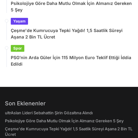
Psikolojiye Göre Daha Mutlu Olmak İçin Almanız Gereken
5 Şey
Yaşam
Çeşme'de Kumrucuya Tepki Yağdı! 1,5 Saatlik Süreyi
Aşana 2 Bin TL Ücret
Spor
PSG’nin Arda Güler İçin 115 Milyon Euro Teklif Ettiği İddia
Edildi
Son Eklenenler
ultrAslan Lideri Sebahattin Şirin Gözaltına Alındı
Psikolojiye Göre Daha Mutlu Olmak İçin Almanız Gereken 5 Şey
Çeşme'de Kumrucuya Tepki Yağdı! 1,5 Saatlik Süreyi Aşana 2 Bin TL
Ücret