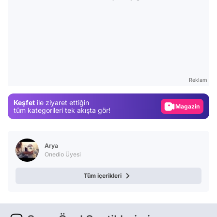
Video
Test
Reklam
Gündem
Keşfet
ile ziyaret ettiğin
Magazin
tüm kategorileri tek akışta gör!
Video
Test
Arya
Onedio Üyesi
Tüm içerikleri