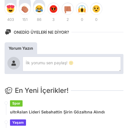
403
151
86
3
2
0
0
ONEDİO ÜYELERİ NE DİYOR?
Yorum Yazın
En Yeni İçerikler!
Spor
ultrAslan Lideri Sebahattin Şirin Gözaltına Alındı
Yaşam