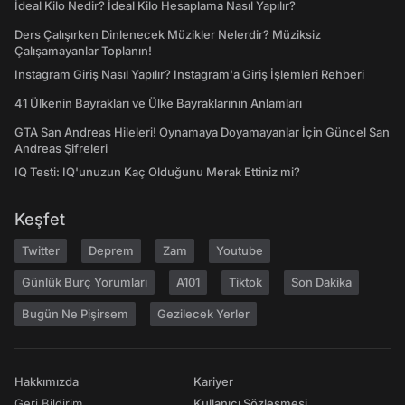
İdeal Kilo Nedir? İdeal Kilo Hesaplama Nasıl Yapılır?
Ders Çalışırken Dinlenecek Müzikler Nelerdir? Müziksiz
Çalışamayanlar Toplanın!
Instagram Giriş Nasıl Yapılır? Instagram'a Giriş İşlemleri Rehberi
41 Ülkenin Bayrakları ve Ülke Bayraklarının Anlamları
GTA San Andreas Hileleri! Oynamaya Doyamayanlar İçin Güncel San
Andreas Şifreleri
IQ Testi: IQ'unuzun Kaç Olduğunu Merak Ettiniz mi?
Keşfet
Twitter
Deprem
Zam
Youtube
Günlük Burç Yorumları
A101
Tiktok
Son Dakika
Bugün Ne Pişirsem
Gezilecek Yerler
Hakkımızda
Kariyer
Geri Bildirim
Kullanıcı Sözleşmesi