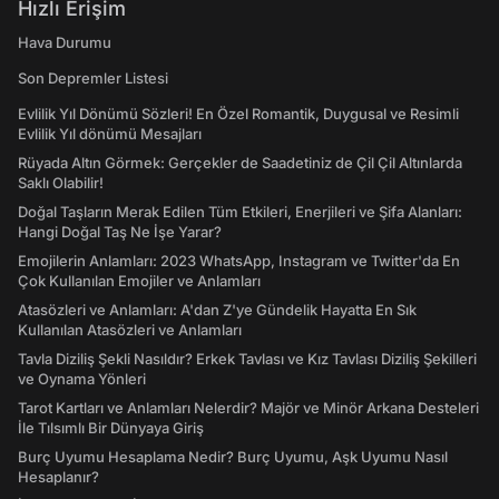
Hızlı Erişim
Hava Durumu
Son Depremler Listesi
Evlilik Yıl Dönümü Sözleri! En Özel Romantik, Duygusal ve Resimli
Evlilik Yıl dönümü Mesajları
Rüyada Altın Görmek: Gerçekler de Saadetiniz de Çil Çil Altınlarda
Saklı Olabilir!
Doğal Taşların Merak Edilen Tüm Etkileri, Enerjileri ve Şifa Alanları:
Hangi Doğal Taş Ne İşe Yarar?
Emojilerin Anlamları: 2023 WhatsApp, Instagram ve Twitter'da En
Çok Kullanılan Emojiler ve Anlamları
Atasözleri ve Anlamları: A'dan Z'ye Gündelik Hayatta En Sık
Kullanılan Atasözleri ve Anlamları
Tavla Diziliş Şekli Nasıldır? Erkek Tavlası ve Kız Tavlası Diziliş Şekilleri
ve Oynama Yönleri
Tarot Kartları ve Anlamları Nelerdir? Majör ve Minör Arkana Desteleri
İle Tılsımlı Bir Dünyaya Giriş
Burç Uyumu Hesaplama Nedir? Burç Uyumu, Aşk Uyumu Nasıl
Hesaplanır?