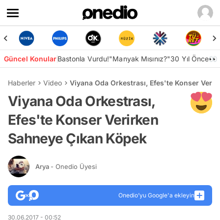
Güncel Konular
Bastonla Vurdu!
"Manyak Mısınız?"
30 Yıl Önce👀
Haberler
Video
Viyana Oda Orkestrası, Efes'te Konser Veri
Viyana Oda Orkestrası,
Efes'te Konser Verirken
Sahneye Çıkan Köpek
Arya
- Onedio Üyesi
Onedio’yu Google'a ekleyin
30.06.2017 - 00:52