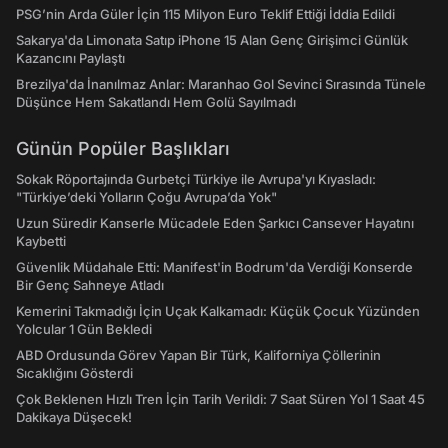
PSG’nin Arda Güler İçin 115 Milyon Euro Teklif Ettiği İddia Edildi
Sakarya'da Limonata Satıp iPhone 15 Alan Genç Girişimci Günlük
Kazancını Paylaştı
Brezilya'da İnanılmaz Anlar: Maranhao Gol Sevinci Sırasında Tünele
Düşünce Hem Sakatlandı Hem Golü Sayılmadı
Günün Popüler Başlıkları
Sokak Röportajında Gurbetçi Türkiye ile Avrupa'yı Kıyasladı:
"Türkiye’deki Yolların Çoğu Avrupa’da Yok"
Uzun Süredir Kanserle Mücadele Eden Şarkıcı Cansever Hayatını
Kaybetti
Güvenlik Müdahale Etti: Manifest'in Bodrum'da Verdiği Konserde
Bir Genç Sahneye Atladı
Kemerini Takmadığı İçin Uçak Kalkamadı: Küçük Çocuk Yüzünden
Yolcular 1 Gün Bekledi
ABD Ordusunda Görev Yapan Bir Türk, Kaliforniya Çöllerinin
Sıcaklığını Gösterdi
Çok Beklenen Hızlı Tren İçin Tarih Verildi: 7 Saat Süren Yol 1 Saat 45
Dakikaya Düşecek!