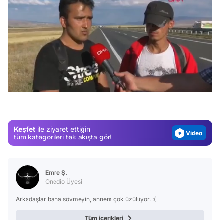
Video
/
Test
Gündem
Magazin
Keşfet
ile ziyaret ettiğin
Video
tüm kategorileri tek akışta gör!
Test
Emre Ş.
Onedio Üyesi
Arkadaşlar bana sövmeyin, annem çok üzülüyor. :(
Tüm içerikleri