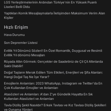
LGS Yerleştirmelerinin Ardından Türkiye'nin En Yüksek Puanlı
Liseleri Belli Oldu
Yaptıkları Komik Mesajlaşmalarla İletişimden Maksimum Verim Alan
Kişiler
Hızlı Erişim
Hava Durumu
Son Depremler Listesi
Evlilik Yıl Dönümü Sözleri! En Özel Romantik, Duygusal ve Resimli
Evlilik Yıl dönümü Mesajları
Rüyada Altın Görmek: Gerçekler de Saadetiniz de Çil Çil Altınlarda
Saklı Olabilir!
Doğal Taşların Merak Edilen Tüm Etkileri, Enerjileri ve Şifa Alanları:
Hangi Doğal Taş Ne İşe Yarar?
Emojilerin Anlamları: 2023 WhatsApp, Instagram ve Twitter'da En
Çok Kullanılan Emojiler ve Anlamları
Atasözleri ve Anlamları: A'dan Z'ye Gündelik Hayatta En Sık
Kullanılan Atasözleri ve Anlamları
Tavla Diziliş Şekli Nasıldır? Erkek Tavlası ve Kız Tavlası Diziliş Şekilleri
ve Oynama Yönleri