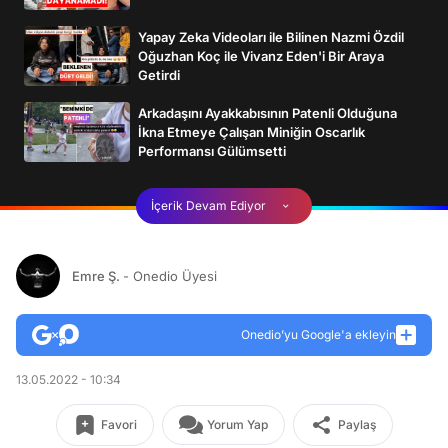
Yapay Zeka Videoları ile Bilinen Nazmi Özdil
Oğuzhan Koç ile Vivanz Eden'i Bir Araya
Getirdi
Arkadaşını Ayakkabısının Patenli Olduğuna
İkna Etmeye Çalışan Miniğin Oscarlık
Performansı Gülümsetti
İçerik Devam Ediyor
Emre Ş.
- Onedio Üyesi
Onedio’yu Google'a ekleyin
13.05.2022 - 10:34
Favori
Yorum Yap
Paylaş