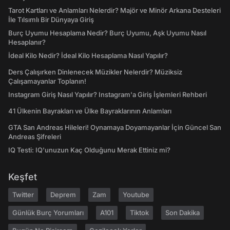
Tarot Kartları ve Anlamları Nelerdir? Majör ve Minör Arkana Desteleri
İle Tılsımlı Bir Dünyaya Giriş
Burç Uyumu Hesaplama Nedir? Burç Uyumu, Aşk Uyumu Nasıl
Hesaplanır?
İdeal Kilo Nedir? İdeal Kilo Hesaplama Nasıl Yapılır?
Ders Çalışırken Dinlenecek Müzikler Nelerdir? Müziksiz
Çalışamayanlar Toplanın!
Instagram Giriş Nasıl Yapılır? Instagram'a Giriş İşlemleri Rehberi
41 Ülkenin Bayrakları ve Ülke Bayraklarının Anlamları
GTA San Andreas Hileleri! Oynamaya Doyamayanlar İçin Güncel San
Andreas Şifreleri
IQ Testi: IQ'unuzun Kaç Olduğunu Merak Ettiniz mi?
Keşfet
Twitter
Deprem
Zam
Youtube
Günlük Burç Yorumları
A101
Tiktok
Son Dakika