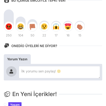
BU İÇERİĞE EMOJİYLE TEPKİ VER!
250
104
50
22
17
16
15
ONEDİO ÜYELERİ NE DİYOR?
Yorum Yazın
En Yeni İçerikler!
Yaşam