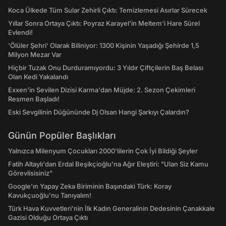
Koca Ülkede Tüm Sular Zehirli Çıktı: Temizlemesi Asırlar Sürecek
Yıllar Sonra Ortaya Çıktı: Poyraz Karayel'in Meltem'i Hare Sürel
Evlendi!
'Ölüler Şehri' Olarak Biliniyor: 1300 Kişinin Yaşadığı Şehirde 1,5
Milyon Mezar Var
Hiçbir Tuzak Onu Durduramıyordu: 3 Yıldır Çiftçilerin Baş Belası
Olan Kedi Yakalandı
Exxen'in Sevilen Dizisi Karma'dan Müjde: 2. Sezon Çekimleri
Resmen Başladı!
Eski Sevgilinin Düğününde Dj Olsan Hangi Şarkıyı Çalardın?
Günün Popüler Başlıkları
Yalnızca Milenyum Çocukları 2000'lilerin Çok İyi Bildiği Şeyler
Fatih Altaylı'dan Erdal Beşikçioğlu'na Ağır Eleştiri: "Ulan Siz Kamu
Görevlisisiniz"
Google'ın Yapay Zeka Biriminin Başındaki Türk: Koray
Kavukçuoğlu'nu Tanıyalım!
Türk Hava Kuvvetleri'nin İlk Kadın Generalinin Dedesinin Çanakkale
Gazisi Olduğu Ortaya Çıktı