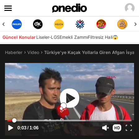
Güncel Konular
Liseler-LGS
Emekli Zammı
Filtresiz Hali😱
Haberler
Video
Türkiye'ye Kaçak Yollarla Giren Afgan İsyan 
0:03
/
1:06