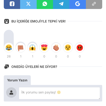
BU İÇERİĞE EMOJİYLE TEPKİ VER!
26
1
1
0
0
0
0
ONEDİO ÜYELERİ NE DİYOR?
Yorum Yazın