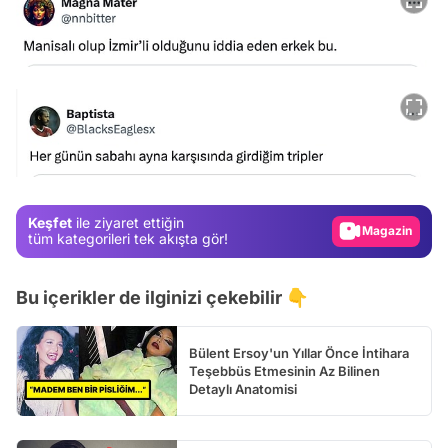
Video
Test
Gündem
Magazin
Keşfet
ile ziyaret ettiğin
Video
tüm kategorileri tek akışta gör!
Test
Bu içerikler de ilginizi çekebilir 👇
Bülent Ersoy'un Yıllar Önce İntihara
Teşebbüs Etmesinin Az Bilinen
Detaylı Anatomisi