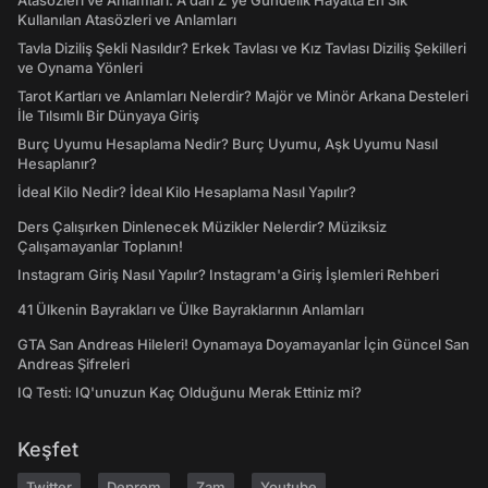
Atasözleri ve Anlamları: A'dan Z'ye Gündelik Hayatta En Sık
Kullanılan Atasözleri ve Anlamları
Tavla Diziliş Şekli Nasıldır? Erkek Tavlası ve Kız Tavlası Diziliş Şekilleri
ve Oynama Yönleri
Tarot Kartları ve Anlamları Nelerdir? Majör ve Minör Arkana Desteleri
İle Tılsımlı Bir Dünyaya Giriş
Burç Uyumu Hesaplama Nedir? Burç Uyumu, Aşk Uyumu Nasıl
Hesaplanır?
İdeal Kilo Nedir? İdeal Kilo Hesaplama Nasıl Yapılır?
Ders Çalışırken Dinlenecek Müzikler Nelerdir? Müziksiz
Çalışamayanlar Toplanın!
Instagram Giriş Nasıl Yapılır? Instagram'a Giriş İşlemleri Rehberi
41 Ülkenin Bayrakları ve Ülke Bayraklarının Anlamları
GTA San Andreas Hileleri! Oynamaya Doyamayanlar İçin Güncel San
Andreas Şifreleri
IQ Testi: IQ'unuzun Kaç Olduğunu Merak Ettiniz mi?
Keşfet
Twitter
Deprem
Zam
Youtube