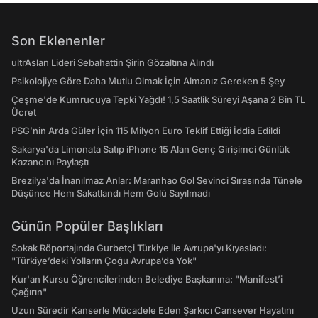
Son Eklenenler
ultrAslan Lideri Sebahattin Şirin Gözaltına Alındı
Psikolojiye Göre Daha Mutlu Olmak İçin Almanız Gereken 5 Şey
Çeşme'de Kumrucuya Tepki Yağdı! 1,5 Saatlik Süreyi Aşana 2 Bin TL
Ücret
PSG’nin Arda Güler İçin 115 Milyon Euro Teklif Ettiği İddia Edildi
Sakarya'da Limonata Satıp iPhone 15 Alan Genç Girişimci Günlük
Kazancını Paylaştı
Brezilya'da İnanılmaz Anlar: Maranhao Gol Sevinci Sırasında Tünele
Düşünce Hem Sakatlandı Hem Golü Sayılmadı
Günün Popüler Başlıkları
Sokak Röportajında Gurbetçi Türkiye ile Avrupa'yı Kıyasladı:
"Türkiye’deki Yolların Çoğu Avrupa’da Yok"
Kur'an Kursu Öğrencilerinden Belediye Başkanına: "Manifest’i
Çağırın"
Uzun Süredir Kanserle Mücadele Eden Şarkıcı Cansever Hayatını