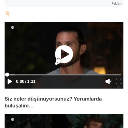
Reklam
👇🏻
0:00
/
1:31
Siz neler düşünüyorsunuz? Yorumlarda
buluşalım...