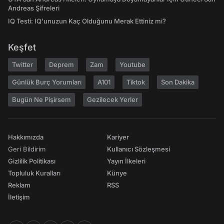
Andreas Şifreleri
IQ Testi: IQ'unuzun Kaç Olduğunu Merak Ettiniz mi?
Keşfet
Twitter
Deprem
Zam
Youtube
Günlük Burç Yorumları
A101
Tiktok
Son Dakika
Bugün Ne Pişirsem
Gezilecek Yerler
Hakkımızda
Kariyer
Geri Bildirim
Kullanıcı Sözleşmesi
Gizlilik Politikası
Yayın İlkeleri
Topluluk Kuralları
Künye
Reklam
RSS
İletişim