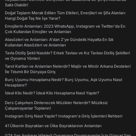
Saklı Olabilir!
Doğal Taşların Merak Edilen Tüm Etkileri, Enerjileri ve Şifa Alanları:
Hangi Doğal Taş Ne İşe Yarar?
Emojilerin Anlamları: 2023 WhatsApp, Instagram ve Twitter'da En
Çok Kullanılan Emojiler ve Anlamları
Atasözleri ve Anlamları: A'dan Z'ye Gündelik Hayatta En Sık
Kullanılan Atasözleri ve Anlamları
Tavla Diziliş Şekli Nasıldır? Erkek Tavlası ve Kız Tavlası Diziliş Şekilleri
ve Oynama Yönleri
Tarot Kartları ve Anlamları Nelerdir? Majör ve Minör Arkana Desteleri
İle Tılsımlı Bir Dünyaya Giriş
Burç Uyumu Hesaplama Nedir? Burç Uyumu, Aşk Uyumu Nasıl
Hesaplanır?
İdeal Kilo Nedir? İdeal Kilo Hesaplama Nasıl Yapılır?
Ders Çalışırken Dinlenecek Müzikler Nelerdir? Müziksiz
Çalışamayanlar Toplanın!
Instagram Giriş Nasıl Yapılır? Instagram'a Giriş İşlemleri Rehberi
41 Ülkenin Bayrakları ve Ülke Bayraklarının Anlamları
GTA San Andreas Hileleri! Oynamaya Doyamayanlar İçin Güncel San