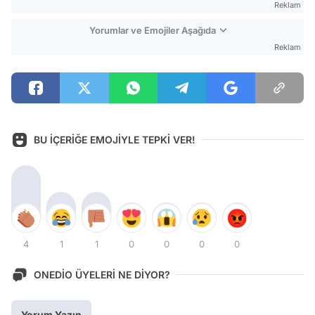
Reklam
Yorumlar ve Emojiler Aşağıda
Reklam
BU İÇERİĞE EMOJİYLE TEPKİ VER!
4
1
1
0
0
0
0
ONEDİO ÜYELERİ NE DİYOR?
Yorum Yazın