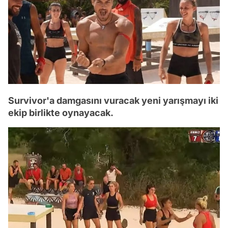
Survivor'a damgasını vuracak yeni yarışmayı iki
ekip birlikte oynayacak.