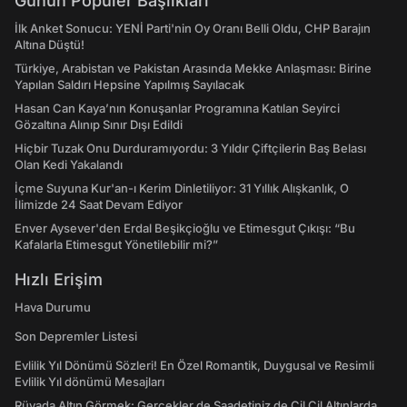
Günün Popüler Başlıkları
İlk Anket Sonucu: YENİ Parti'nin Oy Oranı Belli Oldu, CHP Barajın
Altına Düştü!
Türkiye, Arabistan ve Pakistan Arasında Mekke Anlaşması: Birine
Yapılan Saldırı Hepsine Yapılmış Sayılacak
Hasan Can Kaya’nın Konuşanlar Programına Katılan Seyirci
Gözaltına Alınıp Sınır Dışı Edildi
Hiçbir Tuzak Onu Durduramıyordu: 3 Yıldır Çiftçilerin Baş Belası
Olan Kedi Yakalandı
İçme Suyuna Kur'an-ı Kerim Dinletiliyor: 31 Yıllık Alışkanlık, O
İlimizde 24 Saat Devam Ediyor
Enver Aysever'den Erdal Beşikçioğlu ve Etimesgut Çıkışı: “Bu
Kafalarla Etimesgut Yönetilebilir mi?”
Hızlı Erişim
Hava Durumu
Son Depremler Listesi
Evlilik Yıl Dönümü Sözleri! En Özel Romantik, Duygusal ve Resimli
Evlilik Yıl dönümü Mesajları
Rüyada Altın Görmek: Gerçekler de Saadetiniz de Çil Çil Altınlarda