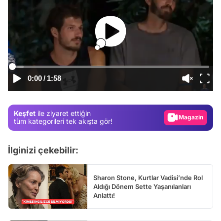
Video
Test
0:00
/
1:58
Gündem
Magazin
Keşfet
ile ziyaret ettiğin
Video
tüm kategorileri tek akışta gör!
Test
İlginizi çekebilir:
Sharon Stone, Kurtlar Vadisi’nde Rol
Aldığı Dönem Sette Yaşanılanları
Anlattı!