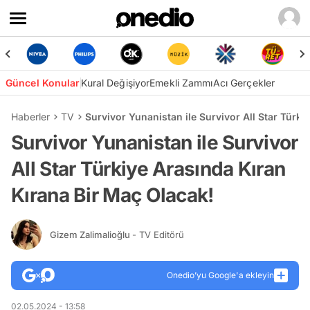
Güncel Konular
Kural Değişiyor
Emekli Zammı
Acı Gerçekler
Haberler
TV
Survivor Yunanistan ile Survivor All Star Türki
Survivor Yunanistan ile Survivor
All Star Türkiye Arasında Kıran
Kırana Bir Maç Olacak!
Gizem Zalimalioğlu
- TV Editörü
Onedio’yu Google'a ekleyin
02.05.2024 - 13:58