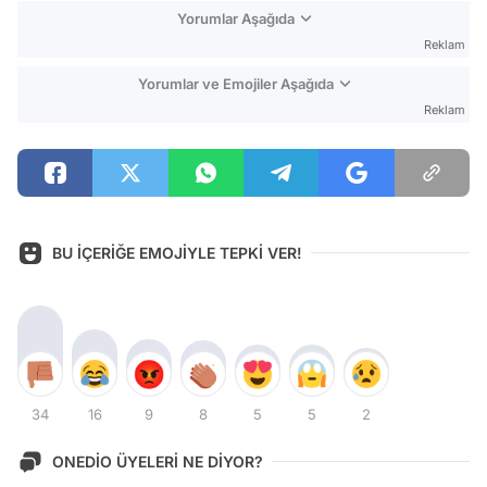
Yorumlar Aşağıda
Reklam
Yorumlar ve Emojiler Aşağıda
Reklam
BU İÇERİĞE EMOJİYLE TEPKİ VER!
34
16
9
8
5
5
2
ONEDİO ÜYELERİ NE DİYOR?