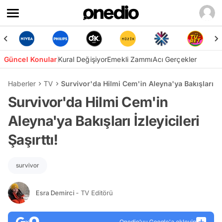
Güncel Konular
Kural Değişiyor
Emekli Zammı
Acı Gerçekler
Haberler
TV
Survivor'da Hilmi Cem'in Aleyna'ya Bakışları İzle
Survivor'da Hilmi Cem'in
Aleyna'ya Bakışları İzleyicileri
Şaşırttı!
survivor
Esra Demirci
- TV Editörü
Onedio’yu Google'a ekleyin