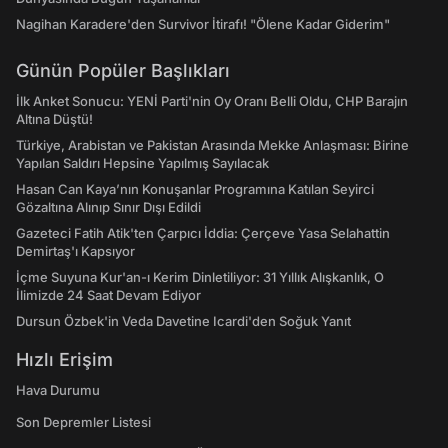
Nagihan Karadere'den Survivor İtirafı! "Ölene Kadar Giderim"
Günün Popüler Başlıkları
İlk Anket Sonucu: YENİ Parti'nin Oy Oranı Belli Oldu, CHP Barajın
Altına Düştü!
Türkiye, Arabistan ve Pakistan Arasında Mekke Anlaşması: Birine
Yapılan Saldırı Hepsine Yapılmış Sayılacak
Hasan Can Kaya’nın Konuşanlar Programına Katılan Seyirci
Gözaltına Alınıp Sınır Dışı Edildi
Gazeteci Fatih Atik'ten Çarpıcı İddia: Çerçeve Yasa Selahattin
Demirtaş'ı Kapsıyor
İçme Suyuna Kur'an-ı Kerim Dinletiliyor: 31 Yıllık Alışkanlık, O
İlimizde 24 Saat Devam Ediyor
Dursun Özbek'in Veda Davetine Icardi'den Soğuk Yanıt
Hızlı Erişim
Hava Durumu
Son Depremler Listesi