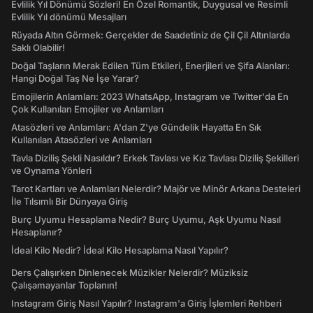
Evlilik Yıl Dönümü Sözleri! En Özel Romantik, Duygusal ve Resimli
Evlilik Yıl dönümü Mesajları
Rüyada Altın Görmek: Gerçekler de Saadetiniz de Çil Çil Altınlarda
Saklı Olabilir!
Doğal Taşların Merak Edilen Tüm Etkileri, Enerjileri ve Şifa Alanları:
Hangi Doğal Taş Ne İşe Yarar?
Emojilerin Anlamları: 2023 WhatsApp, Instagram ve Twitter'da En
Çok Kullanılan Emojiler ve Anlamları
Atasözleri ve Anlamları: A'dan Z'ye Gündelik Hayatta En Sık
Kullanılan Atasözleri ve Anlamları
Tavla Diziliş Şekli Nasıldır? Erkek Tavlası ve Kız Tavlası Diziliş Şekilleri
ve Oynama Yönleri
Tarot Kartları ve Anlamları Nelerdir? Majör ve Minör Arkana Desteleri
İle Tılsımlı Bir Dünyaya Giriş
Burç Uyumu Hesaplama Nedir? Burç Uyumu, Aşk Uyumu Nasıl
Hesaplanır?
İdeal Kilo Nedir? İdeal Kilo Hesaplama Nasıl Yapılır?
Ders Çalışırken Dinlenecek Müzikler Nelerdir? Müziksiz
Çalışamayanlar Toplanın!
Instagram Giriş Nasıl Yapılır? Instagram'a Giriş İşlemleri Rehberi