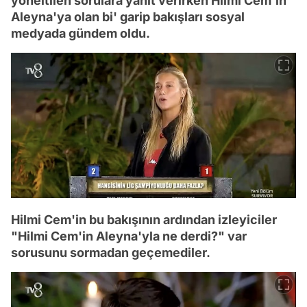
yöneltilen sorulara yanıt verirken Hilmi Cem'in
Aleyna'ya olan bi' garip bakışları sosyal
medyada gündem oldu.
Hilmi Cem'in bu bakışının ardından izleyiciler
"Hilmi Cem'in Aleyna'yla ne derdi?" var
sorusunu sormadan geçemediler.