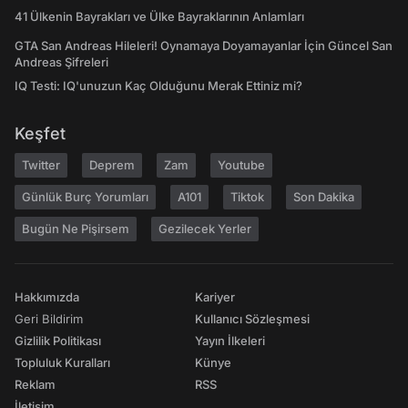
41 Ülkenin Bayrakları ve Ülke Bayraklarının Anlamları
GTA San Andreas Hileleri! Oynamaya Doyamayanlar İçin Güncel San
Andreas Şifreleri
IQ Testi: IQ'unuzun Kaç Olduğunu Merak Ettiniz mi?
Keşfet
Twitter
Deprem
Zam
Youtube
Günlük Burç Yorumları
A101
Tiktok
Son Dakika
Bugün Ne Pişirsem
Gezilecek Yerler
Hakkımızda
Kariyer
Geri Bildirim
Kullanıcı Sözleşmesi
Gizlilik Politikası
Yayın İlkeleri
Topluluk Kuralları
Künye
Reklam
RSS
İletişim