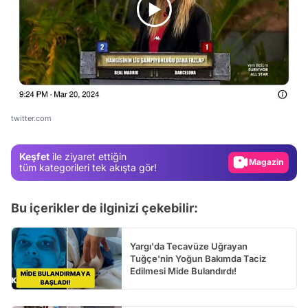
Video
Test
Gündem
twitter.com
Magazin
Keşfet
ile ziyaret ettiğin
Video
tüm kategorileri tek akışta gör!
Test
Bu içerikler de ilginizi çekebilir:
Yargı'da Tecavüze Uğrayan
Tuğçe'nin Yoğun Bakımda Taciz
Edilmesi Mide Bulandırdı!