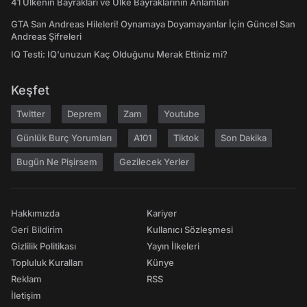
41 Ülkenin Bayrakları ve Ülke Bayraklarının Anlamları
GTA San Andreas Hileleri! Oynamaya Doyamayanlar İçin Güncel San
Andreas Şifreleri
IQ Testi: IQ'unuzun Kaç Olduğunu Merak Ettiniz mi?
Keşfet
Twitter
Deprem
Zam
Youtube
Günlük Burç Yorumları
A101
Tiktok
Son Dakika
Bugün Ne Pişirsem
Gezilecek Yerler
Hakkımızda
Kariyer
Geri Bildirim
Kullanıcı Sözleşmesi
Gizlilik Politikası
Yayın İlkeleri
Topluluk Kuralları
Künye
Reklam
RSS
İletişim