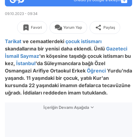
09.10.2023 - 09:34
Favori
Yorum Yap
Paylaş
Tarikat
ve cemaatlerdeki
çocuk istismarı
skandallarına bir yenisi daha eklendi. Ünlü
Gazeteci
İsmail Saymaz
'ın köşesine taşıdığı çocuk istismarı bu
kez,
İstanbul
'da Süleymancılara bağlı Özel
Osmangazi Arifiye Ortaokul Erkek
Öğrenci
Yurdu'nda
yaşandı. 11 yaşındaki bir çocuk, yatılı Kur'an
kursunda 22 yaşındaki imamın defalarca tecavüzüne
uğradı. İddiaları reddeden imam tutuklandı.
İçeriğin Devamı Aşağıda