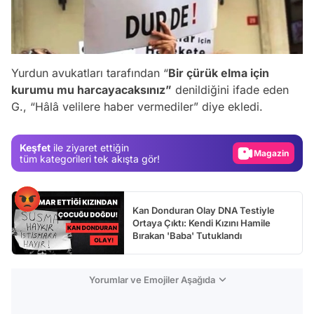
Yurdun avukatları tarafından “
Bir çürük elma için
Video
kurumu mu harcayacaksınız”
denildiğini ifade eden
G., “Hâlâ velilere haber vermediler” diye ekledi.
Test
Gündem
Keşfet
ile ziyaret ettiğin
Magazin
tüm kategorileri tek akışta gör!
Video
Test
Kan Donduran Olay DNA Testiyle
Ortaya Çıktı: Kendi Kızını Hamile
Bırakan 'Baba' Tutuklandı
Yorumlar ve Emojiler Aşağıda