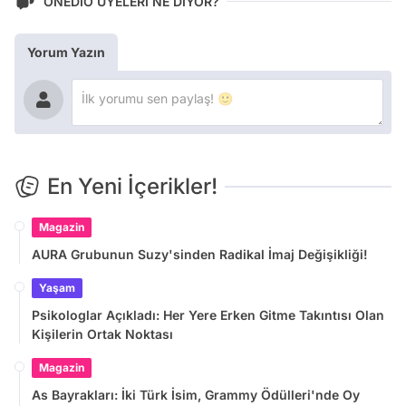
ONEDİO ÜYELERİ NE DİYOR?
Yorum Yazın
En Yeni İçerikler!
Magazin
AURA Grubunun Suzy'sinden Radikal İmaj Değişikliği!
Yaşam
Psikologlar Açıkladı: Her Yere Erken Gitme Takıntısı Olan
Kişilerin Ortak Noktası
Magazin
As Bayrakları: İki Türk İsim, Grammy Ödülleri'nde Oy