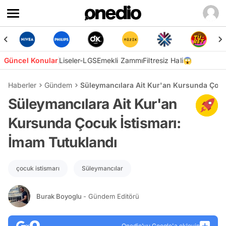
Güncel Konular
Liseler-LGS
Emekli Zammı
Filtresiz Hali😱
Haberler
Gündem
Süleymancılara Ait Kur'an Kursunda Çocu
Süleymancılara Ait Kur'an
Kursunda Çocuk İstismarı:
İmam Tutuklandı
çocuk istismarı
Süleymancılar
Burak Boyoglu
- Gündem Editörü
Onedio’yu Google'a ekleyin