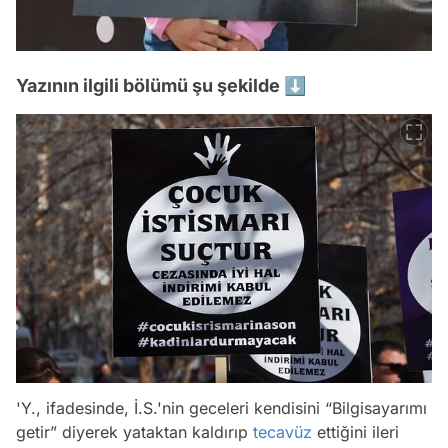
Yazının ilgili bölümü şu şekilde ⬇️
'Y., ifadesinde, İ.S.'nin geceleri kendisini “Bilgisayarımı
getir” diyerek yataktan kaldırıp
tecavüz
ettiğini ileri