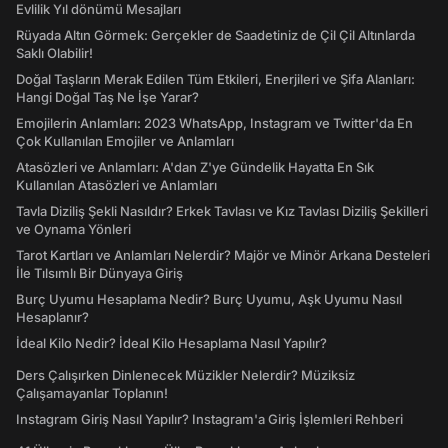
Evlilik Yıl dönümü Mesajları
Rüyada Altın Görmek: Gerçekler de Saadetiniz de Çil Çil Altınlarda
Saklı Olabilir!
Doğal Taşların Merak Edilen Tüm Etkileri, Enerjileri ve Şifa Alanları:
Hangi Doğal Taş Ne İşe Yarar?
Emojilerin Anlamları: 2023 WhatsApp, Instagram ve Twitter'da En
Çok Kullanılan Emojiler ve Anlamları
Atasözleri ve Anlamları: A'dan Z'ye Gündelik Hayatta En Sık
Kullanılan Atasözleri ve Anlamları
Tavla Diziliş Şekli Nasıldır? Erkek Tavlası ve Kız Tavlası Diziliş Şekilleri
ve Oynama Yönleri
Tarot Kartları ve Anlamları Nelerdir? Majör ve Minör Arkana Desteleri
İle Tılsımlı Bir Dünyaya Giriş
Burç Uyumu Hesaplama Nedir? Burç Uyumu, Aşk Uyumu Nasıl
Hesaplanır?
İdeal Kilo Nedir? İdeal Kilo Hesaplama Nasıl Yapılır?
Ders Çalışırken Dinlenecek Müzikler Nelerdir? Müziksiz
Çalışamayanlar Toplanın!
Instagram Giriş Nasıl Yapılır? Instagram'a Giriş İşlemleri Rehberi