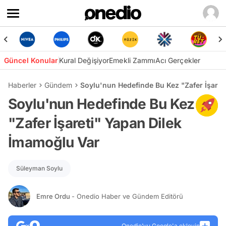
Güncel Konular
Kural Değişiyor
Emekli Zammı
Acı Gerçekler
Haberler
Gündem
Soylu'nun Hedefinde Bu Kez "Zafer İşaret
Soylu'nun Hedefinde Bu Kez
"Zafer İşareti" Yapan Dilek
İmamoğlu Var
Süleyman Soylu
Emre Ordu
- Onedio Haber ve Gündem Editörü
Onedio’yu Google'a ekleyin