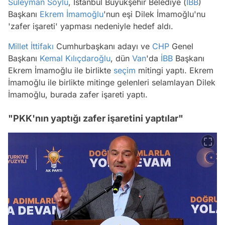
Süleyman Soylu
, İstanbul Büyükşehir Belediye (
İBB
)
Başkanı
Ekrem İmamoğlu
'nun eşi Dilek İmamoğlu'nu
'zafer işareti' yapması nedeniyle hedef aldı.
Millet İttifakı
Cumhurbaşkanı adayı ve
CHP
Genel
Başkanı
Kemal Kılıçdaroğlu
, dün
Van
'da
İBB
Başkanı
Ekrem İmamoğlu ile birlikte
seçim
mitingi yaptı. Ekrem
İmamoğlu ile birlikte mitinge gelenleri selamlayan Dilek
İmamoğlu, burada zafer işareti yaptı.
"PKK'nın yaptığı zafer işaretini yaptılar"