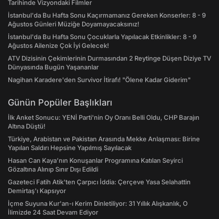
Tarihinde Vizyondaki Filmler
İstanbul'da Bu Hafta Sonu Kaçırmamanız Gereken Konserler: 8 - 9
Ağustos Günleri Müziğe Doyamayacaksınız!
İstanbul'da Bu Hafta Sonu Çocuklarla Yapılacak Etkinlikler: 8 - 9
Ağustos Ailenize Çok İyi Gelecek!
ATV Dizisinin Çekimlerinin Durmasından 2 Reytinge Düşen Diziye TV
Dünyasında Bugün Yaşananlar
Nagihan Karadere'den Survivor İtirafı! "Ölene Kadar Giderim"
Günün Popüler Başlıkları
İlk Anket Sonucu: YENİ Parti'nin Oy Oranı Belli Oldu, CHP Barajın
Altına Düştü!
Türkiye, Arabistan ve Pakistan Arasında Mekke Anlaşması: Birine
Yapılan Saldırı Hepsine Yapılmış Sayılacak
Hasan Can Kaya’nın Konuşanlar Programına Katılan Seyirci
Gözaltına Alınıp Sınır Dışı Edildi
Gazeteci Fatih Atik'ten Çarpıcı İddia: Çerçeve Yasa Selahattin
Demirtaş'ı Kapsıyor
İçme Suyuna Kur'an-ı Kerim Dinletiliyor: 31 Yıllık Alışkanlık, O
İlimizde 24 Saat Devam Ediyor