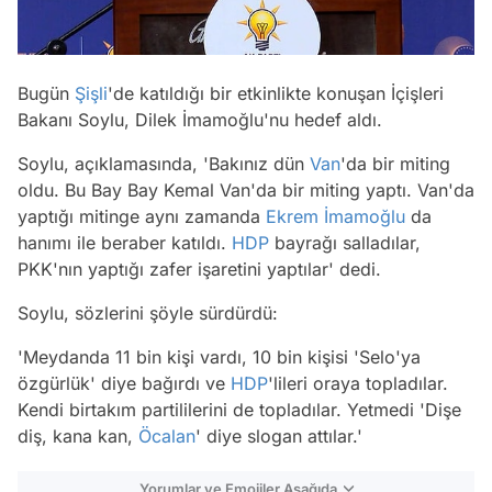
Bugün
Şişli
'de katıldığı bir etkinlikte konuşan İçişleri
Bakanı Soylu, Dilek İmamoğlu'nu hedef aldı.
Soylu, açıklamasında,
'Bakınız dün
Van
'da bir miting
oldu. Bu Bay Bay Kemal Van'da bir miting yaptı. Van'da
yaptığı mitinge aynı zamanda
Ekrem İmamoğlu
da
hanımı ile beraber katıldı.
HDP
bayrağı salladılar,
PKK'nın yaptığı zafer işaretini yaptılar'
dedi.
Soylu, sözlerini şöyle sürdürdü:
'Meydanda 11 bin kişi vardı, 10 bin kişisi 'Selo'ya
özgürlük' diye bağırdı ve
HDP
'lileri oraya topladılar.
Kendi birtakım partililerini de topladılar. Yetmedi 'Dişe
diş, kana kan,
Öcalan
' diye slogan attılar.'
Yorumlar ve Emojiler Aşağıda