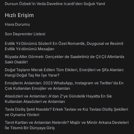
Dursun Özbek'in Veda Davetine Icardi'den Soğuk Yanıt
Hızlı Erişim
Hava Durumu
Son Depremler Listesi
Evlilik Yıl Dönümü Sözleri! En Özel Romantik, Duygusal ve Resimli
Evlilik Yıl dönümü Mesajları
Rüyada Altın Görmek: Gerçekler de Saadetiniz de Çil Çil Altınlarda
Saklı Olabilir!
Doğal Taşların Merak Edilen Tüm Etkileri, Enerjileri ve Şifa Alanları:
Hangi Doğal Taş Ne İşe Yarar?
Emojilerin Anlamları: 2023 WhatsApp, Instagram ve Twitter'da En
Çok Kullanılan Emojiler ve Anlamları
Atasözleri ve Anlamları: A'dan Z'ye Gündelik Hayatta En Sık
Kullanılan Atasözleri ve Anlamları
Tavla Diziliş Şekli Nasıldır? Erkek Tavlası ve Kız Tavlası Diziliş Şekilleri
ve Oynama Yönleri
Tarot Kartları ve Anlamları Nelerdir? Majör ve Minör Arkana Desteleri
İle Tılsımlı Bir Dünyaya Giriş