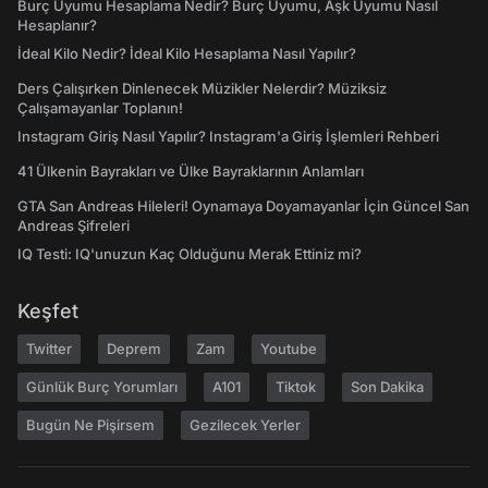
Burç Uyumu Hesaplama Nedir? Burç Uyumu, Aşk Uyumu Nasıl
Hesaplanır?
İdeal Kilo Nedir? İdeal Kilo Hesaplama Nasıl Yapılır?
Ders Çalışırken Dinlenecek Müzikler Nelerdir? Müziksiz
Çalışamayanlar Toplanın!
Instagram Giriş Nasıl Yapılır? Instagram'a Giriş İşlemleri Rehberi
41 Ülkenin Bayrakları ve Ülke Bayraklarının Anlamları
GTA San Andreas Hileleri! Oynamaya Doyamayanlar İçin Güncel San
Andreas Şifreleri
IQ Testi: IQ'unuzun Kaç Olduğunu Merak Ettiniz mi?
Keşfet
Twitter
Deprem
Zam
Youtube
Günlük Burç Yorumları
A101
Tiktok
Son Dakika
Bugün Ne Pişirsem
Gezilecek Yerler