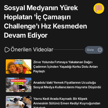
Sosyal Medyanın Yürek
Hoplatan 'İç Çamaşırı
Challenge'ı Hız Kesmeden
Devam Ediyor
Önerilen Videolar
Gizle
Zirve Yolunda Fırtınaya Yakalanan Dağcı
Çadırının İçinden Yaşadığı Korku Dolu Anları
Paylaştı
Anadolu'daki Yemek Fiyatlarının Ucuzluğu
Sosyal Medya Kullanıcılarını Hayrete Düşürdü
Yavru Kedi Arada Kaynadı: Bir Köpek
Annesinin Sütünü Emen Kediyi Kuyruğundan
Yakaladı