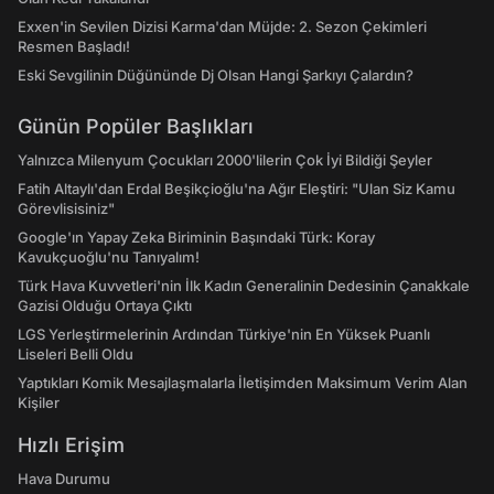
Exxen'in Sevilen Dizisi Karma'dan Müjde: 2. Sezon Çekimleri
Resmen Başladı!
Eski Sevgilinin Düğününde Dj Olsan Hangi Şarkıyı Çalardın?
Günün Popüler Başlıkları
Yalnızca Milenyum Çocukları 2000'lilerin Çok İyi Bildiği Şeyler
Fatih Altaylı'dan Erdal Beşikçioğlu'na Ağır Eleştiri: "Ulan Siz Kamu
Görevlisisiniz"
Google'ın Yapay Zeka Biriminin Başındaki Türk: Koray
Kavukçuoğlu'nu Tanıyalım!
Türk Hava Kuvvetleri'nin İlk Kadın Generalinin Dedesinin Çanakkale
Gazisi Olduğu Ortaya Çıktı
LGS Yerleştirmelerinin Ardından Türkiye'nin En Yüksek Puanlı
Liseleri Belli Oldu
Yaptıkları Komik Mesajlaşmalarla İletişimden Maksimum Verim Alan
Kişiler
Hızlı Erişim
Hava Durumu