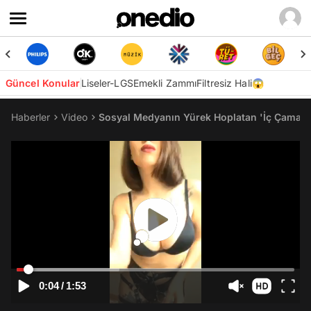
Güncel Konular
Liseler-LGS
Emekli Zammı
Filtresiz Hali😱
Haberler
Video
Sosyal Medyanın Yürek Hoplatan 'İç Çamaşı
0:04
/
1:53