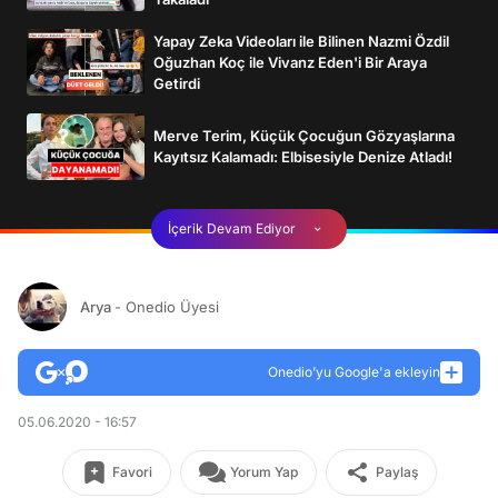
Yapay Zeka Videoları ile Bilinen Nazmi Özdil
Oğuzhan Koç ile Vivanz Eden'i Bir Araya
Getirdi
Merve Terim, Küçük Çocuğun Gözyaşlarına
Kayıtsız Kalamadı: Elbisesiyle Denize Atladı!
İçerik Devam Ediyor
Arya
- Onedio Üyesi
Onedio’yu Google'a ekleyin
05.06.2020 - 16:57
Favori
Yorum Yap
Paylaş