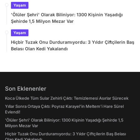
Yaşam
'Ölüler Şehri' Olarak Biliniyor: 1300 Kişinin Yaşadığı
Şehirde 1,5 Milyon Mezar Var
Yaşam
Hiçbir Tuzak Onu Durduramıyordu: 3 Yıldır Çiftçilerin Baş
Belası Olan Kedi Yakalandı
Son Eklenenler
Koca Ülkede Tüm Sular Zehirli Çıktı: Temizlemesi Asırlar Sürecek
Yıllar Sonra Ortaya Çıktı: Poyraz Karayel'in Meltem'i Hare Sürel
Evlendi!
'Ölüler Şehri' Olarak Biliniyor: 1300 Kişinin Yaşadığı Şehirde 1,5
Milyon Mezar Var
Hiçbir Tuzak Onu Durduramıyordu: 3 Yıldır Çiftçilerin Baş Belası
Olan Kedi Yakalandı