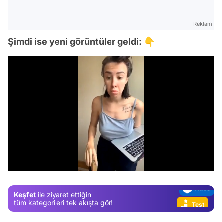
Reklam
Şimdi ise yeni görüntüler geldi: 👇
Video
Test
Gündem
/
Magazin
Video
Keşfet
ile ziyaret ettiğin
Test
tüm kategorileri tek akışta gör!