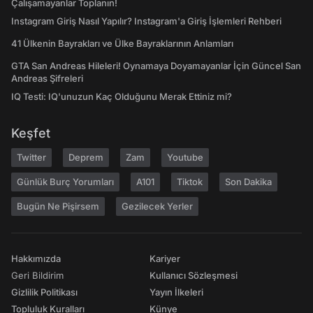
Çalışamayanlar Toplanın!
Instagram Giriş Nasıl Yapılır? Instagram'a Giriş İşlemleri Rehberi
41 Ülkenin Bayrakları ve Ülke Bayraklarının Anlamları
GTA San Andreas Hileleri! Oynamaya Doyamayanlar İçin Güncel San
Andreas Şifreleri
IQ Testi: IQ'unuzun Kaç Olduğunu Merak Ettiniz mi?
Keşfet
Twitter
Deprem
Zam
Youtube
Günlük Burç Yorumları
A101
Tiktok
Son Dakika
Bugün Ne Pişirsem
Gezilecek Yerler
Hakkımızda
Kariyer
Geri Bildirim
Kullanıcı Sözleşmesi
Gizlilik Politikası
Yayın İlkeleri
Topluluk Kuralları
Künye