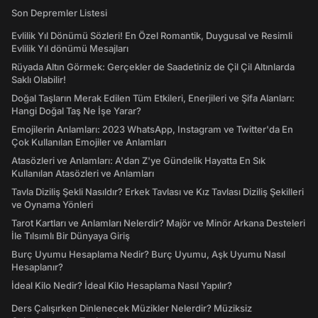
Son Depremler Listesi
Evlilik Yıl Dönümü Sözleri! En Özel Romantik, Duygusal ve Resimli
Evlilik Yıl dönümü Mesajları
Rüyada Altın Görmek: Gerçekler de Saadetiniz de Çil Çil Altınlarda
Saklı Olabilir!
Doğal Taşların Merak Edilen Tüm Etkileri, Enerjileri ve Şifa Alanları:
Hangi Doğal Taş Ne İşe Yarar?
Emojilerin Anlamları: 2023 WhatsApp, Instagram ve Twitter'da En
Çok Kullanılan Emojiler ve Anlamları
Atasözleri ve Anlamları: A'dan Z'ye Gündelik Hayatta En Sık
Kullanılan Atasözleri ve Anlamları
Tavla Diziliş Şekli Nasıldır? Erkek Tavlası ve Kız Tavlası Diziliş Şekilleri
ve Oynama Yönleri
Tarot Kartları ve Anlamları Nelerdir? Majör ve Minör Arkana Desteleri
İle Tılsımlı Bir Dünyaya Giriş
Burç Uyumu Hesaplama Nedir? Burç Uyumu, Aşk Uyumu Nasıl
Hesaplanır?
İdeal Kilo Nedir? İdeal Kilo Hesaplama Nasıl Yapılır?
Ders Çalışırken Dinlenecek Müzikler Nelerdir? Müziksiz