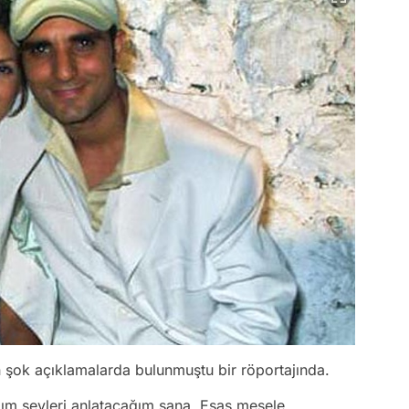
n şok açıklamalarda bulunmuştu bir röportajında.
ım şeyleri anlatacağım sana. Esas mesele