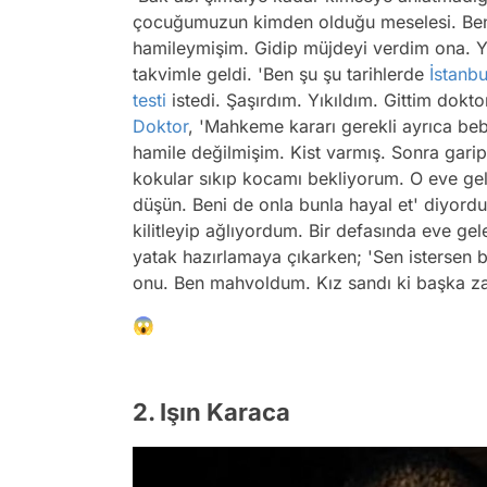
çocuğumuzun kimden olduğu meselesi. Ben 
hamileymişim. Gidip müjdeyi verdim ona. Yüz
takvimle geldi. 'Ben şu şu tarihlerde
İstanbu
testi
istedi. Şaşırdım. Yıkıldım. Gittim dok
Doktor
, 'Mahkeme kararı gerekli ayrıca be
hamile değilmişim. Kist varmış. Sonra garip 
kokular sıkıp kocamı bekliyorum. O eve gel
düşün. Beni de onla bunla hayal et' diyordu
kilitleyip ağlıyordum. Bir defasında eve gel
yatak hazırlamaya çıkarken; 'Sen istersen b
onu. Ben mahvoldum. Kız sandı ki başka za
😱
2. Işın Karaca