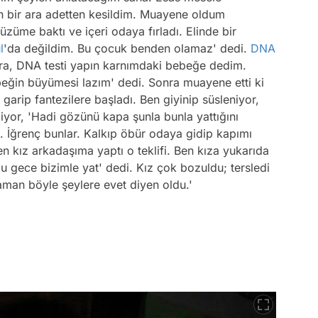
bir ara adetten kesildim. Muayene oldum
üme baktı ve içeri odaya fırladı. Elinde bir
l
'da değildim. Bu çocuk benden olamaz' dedi.
DNA
tora, DNA testi yapın karnımdaki bebeğe dedim.
beğin büyümesi lazım' dedi. Sonra muayene etti ki
garip fantezilere başladı. Ben giyinip süsleniyor,
iyor, 'Hadi gözünü kapa şunla bunla yattığını
. İğrenç bunlar. Kalkıp öbür odaya gidip kapımı
en kız arkadaşıma yaptı o teklifi. Ben kıza yukarıda
u gece bizimle yat' dedi. Kız çok bozuldu; tersledi
man böyle şeylere evet diyen oldu.'