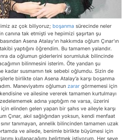
epimiz az çok biliyoruz;
boşanma
sürecinde neler
n canına tak etmişti ve hepimizi şaşırtan şu
ün basından Asena Atalay’ın hakkımda oğlum Çınar’ın
takibi yaptığını öğrendim. Bu tamamen yalandır.
ra da oğlumun giderlerini sorumluluk bilincinde
acağımın bilinmesini isterim. Öte yandan şu
üne kadar susmamın tek sebebi oğlumdu. Sizin de
kişilerle birlikte olan Asena Atalay’a karşı boşanma
madım. Maneviyatımı oğlumun
zarar
görmemesi için
 kendisine ve ailesine vererek tamamen kurtulmayı
edelememek adına yaptığım ne varsa, üzerini
için elinden gelen yapan bir şahıs ve aileyle karşı
um Çınar, akıl sağlığından yoksun, kendi menfaat
n sınır tanımayan, annelik bilincinden tamamen uzak
ortamda ve ailede, benimle birlikte büyümesi için
larımı kullanacağımı belirtmek istiyorum. Her şeye