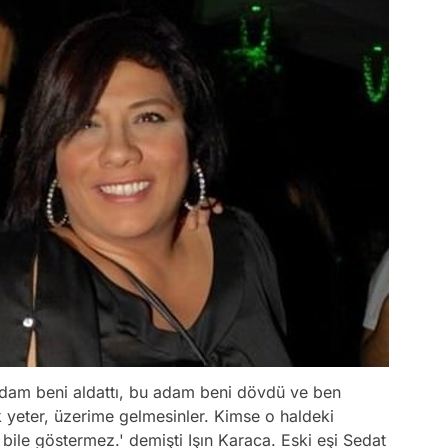
adam beni aldattı, bu adam beni dövdü ve ben
 yeter, üzerime gelmesinler. Kimse o haldeki
ile göstermez.' demişti Işın Karaca. Eski eşi Sedat