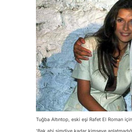
Tuğba Altıntop, eski eşi Rafet El Roman içi
'Bak abi şimdiye kadar kimseye anlatmadığ