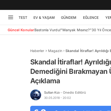
TEST
EV & YAŞAM
GÜNDEM
EĞLENCE
YE
Güncel Konular
Bastonla Vurdu!
"Manyak Mısınız?"
30 Yıl Önc
Haberler
Magazin
Skandal İtiraflar! Ayrıldı
Ünlülerden 15 Şaşırtıcı Aç
Skandal İtiraflar! Ayrıldı
Demediğini Bırakmayan Ün
Açıklama
Sultan Kızı
- Onedio Editörü
30.05.2018 - 20:02