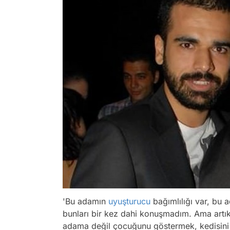
'Bu adamın
uyuşturucu
bağımlılığı var, bu 
bunları bir kez dahi konuşmadım. Ama artık
adama değil çocuğunu göstermek, kedisini b