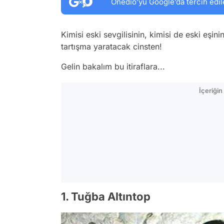
Onedio’yu Google’da tercih edil
Kimisi eski sevgilisinin, kimisi de eski eş
tartışma yaratacak cinsten!
Gelin bakalım bu itiraflara...
İçeriği
1. Tuğba Altıntop