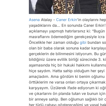
Asena
Atalay -
Caner Erkin
'in olaylarını h
yaşadıklarını da... En sonunda Caner Erkin'i
açıklamayı yapmıştı hatırlarsınız ki: “Bug
masraflarını ödemediğim gerekçesiyle icra 
Öncelikle her zaman olduğu
gibi
bundan son
olan bir baba olarak sonuna kadar karşılay
gerçeklerin de bilinmesini istiyorum. Bu g
bildiğiniz üzere evlilik birliği sürecinde 3. 
aşamasında hiç bir hukuki hakkımı kullan
hiçe saydım. Hatta sahip olduğum her şeyi
amaçladım. Ama gördüm ki benim oğlumu z
örttüklerim ne varsa onları ortaya çıkarmak 
karşıyayım. Üzülerek ifade ediyorum ki oğl
ve çıkarlarını ön planda tutan ve bunun içi
bir anneye sahip. Ben oğlumun sağlıklı bir 
her türlü çabayı göstereceğimi ve yasal hak