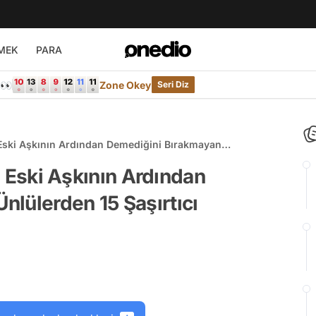
MEK
PARA
e👀
Zone Okey
Seri Diz
ğı Eski Aşkının Ardından Demediğini Bırakmayan
ıklama
ğı Eski Aşkının Ardından
lülerden 15 Şaşırtıcı