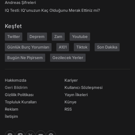
Andreas Şifreleri
IQ Testi: IQ'unuzun Kaç Olduğunu Merak Ettiniz mi?
Keşfet
Twitter
Deprem
Zam
Youtube
Günlük Burç Yorumları
A101
Tiktok
Son Dakika
Bugün Ne Pişirsem
Gezilecek Yerler
Hakkımızda
Kariyer
Geri Bildirim
Kullanıcı Sözleşmesi
Gizlilik Politikası
Yayın İlkeleri
Topluluk Kuralları
Künye
Reklam
RSS
İletişim