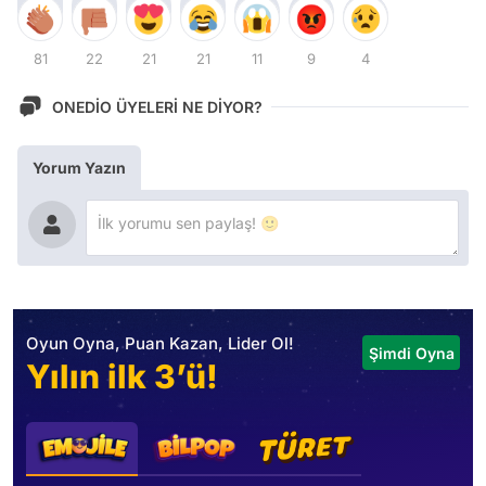
81
22
21
21
11
9
4
ONEDİO ÜYELERİ NE DİYOR?
Yorum Yazın
Oyun Oyna, Puan Kazan, Lider Ol!
Şimdi Oyna
Yılın ilk 3’ü!