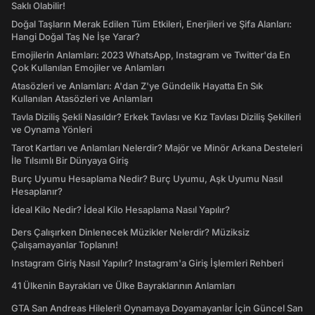
Saklı Olabilir!
Doğal Taşların Merak Edilen Tüm Etkileri, Enerjileri ve Şifa Alanları:
Hangi Doğal Taş Ne İşe Yarar?
Emojilerin Anlamları: 2023 WhatsApp, Instagram ve Twitter'da En
Çok Kullanılan Emojiler ve Anlamları
Atasözleri ve Anlamları: A'dan Z'ye Gündelik Hayatta En Sık
Kullanılan Atasözleri ve Anlamları
Tavla Diziliş Şekli Nasıldır? Erkek Tavlası ve Kız Tavlası Diziliş Şekilleri
ve Oynama Yönleri
Tarot Kartları ve Anlamları Nelerdir? Majör ve Minör Arkana Desteleri
İle Tılsımlı Bir Dünyaya Giriş
Burç Uyumu Hesaplama Nedir? Burç Uyumu, Aşk Uyumu Nasıl
Hesaplanır?
İdeal Kilo Nedir? İdeal Kilo Hesaplama Nasıl Yapılır?
Ders Çalışırken Dinlenecek Müzikler Nelerdir? Müziksiz
Çalışamayanlar Toplanın!
Instagram Giriş Nasıl Yapılır? Instagram'a Giriş İşlemleri Rehberi
41 Ülkenin Bayrakları ve Ülke Bayraklarının Anlamları
GTA San Andreas Hileleri! Oynamaya Doyamayanlar İçin Güncel San