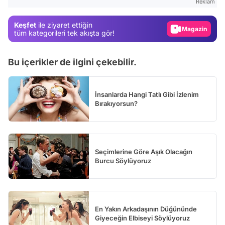
Reklam
Magazin
Keşfet
ile ziyaret ettiğin
Video
tüm kategorileri tek akışta gör!
Test
Bu içerikler de ilgini çekebilir.
İnsanlarda Hangi Tatlı Gibi İzlenim
Bırakıyorsun?
Seçimlerine Göre Aşık Olacağın
Burcu Söylüyoruz
En Yakın Arkadaşının Düğününde
Giyeceğin Elbiseyi Söylüyoruz