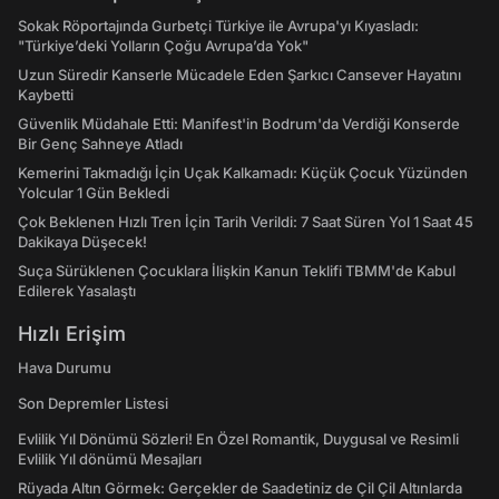
Sokak Röportajında Gurbetçi Türkiye ile Avrupa'yı Kıyasladı:
"Türkiye’deki Yolların Çoğu Avrupa’da Yok"
Uzun Süredir Kanserle Mücadele Eden Şarkıcı Cansever Hayatını
Kaybetti
Güvenlik Müdahale Etti: Manifest'in Bodrum'da Verdiği Konserde
Bir Genç Sahneye Atladı
Kemerini Takmadığı İçin Uçak Kalkamadı: Küçük Çocuk Yüzünden
Yolcular 1 Gün Bekledi
Çok Beklenen Hızlı Tren İçin Tarih Verildi: 7 Saat Süren Yol 1 Saat 45
Dakikaya Düşecek!
Suça Sürüklenen Çocuklara İlişkin Kanun Teklifi TBMM'de Kabul
Edilerek Yasalaştı
Hızlı Erişim
Hava Durumu
Son Depremler Listesi
Evlilik Yıl Dönümü Sözleri! En Özel Romantik, Duygusal ve Resimli
Evlilik Yıl dönümü Mesajları
Rüyada Altın Görmek: Gerçekler de Saadetiniz de Çil Çil Altınlarda