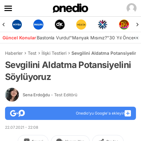
Güncel Konular
Bastonla Vurdu!
"Manyak Mısınız?"
30 Yıl Önce👀
Haberler
Test
İlişki Testleri
Sevgilini Aldatma Potansiyelini
Sevgilini Aldatma Potansiyelini
Söylüyoruz
Sena Erdoğdu
- Test Editörü
Onedio’yu Google'a ekleyin
22.07.2021 - 22:08