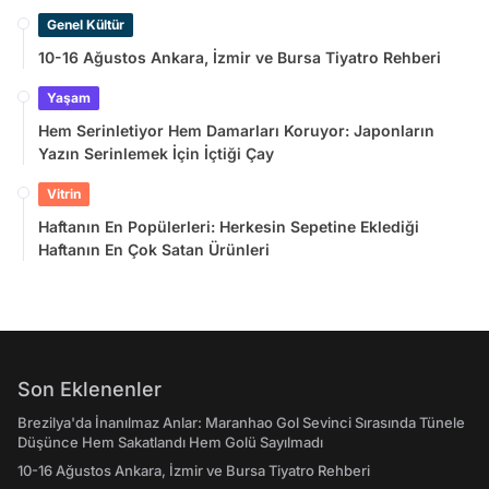
Sayılmadı
Genel Kültür
10-16 Ağustos Ankara, İzmir ve Bursa Tiyatro Rehberi
Yaşam
Hem Serinletiyor Hem Damarları Koruyor: Japonların
Yazın Serinlemek İçin İçtiği Çay
Vitrin
Haftanın En Popülerleri: Herkesin Sepetine Eklediği
Haftanın En Çok Satan Ürünleri
Son Eklenenler
Brezilya'da İnanılmaz Anlar: Maranhao Gol Sevinci Sırasında Tünele
Düşünce Hem Sakatlandı Hem Golü Sayılmadı
10-16 Ağustos Ankara, İzmir ve Bursa Tiyatro Rehberi