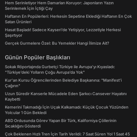
Hem Serinletiyor Hem Damarları Koruyor: Japonların Yazın
Serinlemek İçin İçtiği Çay
Haftanın En Popülerleri: Herkesin Sepetine Eklediği Haftanın En Çok
Satan Ürünleri
Hasat Başladı! Sadece Kayseri’de Yetişiyor, Lezzetiyle Herkesi
Şaşırtıyor
Gerçek Gurmelere Özel: Bu Yemekler Hangi İlimize Ait?
Günün Popüler Başlıkları
Sokak Röportajında Gurbetçi Türkiye ile Avrupa'yı Kıyasladı:
"Türkiye’deki Yolların Çoğu Avrupa’da Yok"
Kur'an Kursu Öğrencilerinden Belediye Başkanına: "Manifest’i
Çağırın"
Uzun Süredir Kanserle Mücadele Eden Şarkıcı Cansever Hayatını
Kaybetti
Kemerini Takmadığı İçin Uçak Kalkamadı: Küçük Çocuk Yüzünden
Yolcular 1 Gün Bekledi
ABD Ordusunda Görev Yapan Bir Türk, Kaliforniya Çöllerinin
Sıcaklığını Gösterdi
Çok Beklenen Hızlı Tren İçin Tarih Verildi: 7 Saat Süren Yol 1 Saat 45