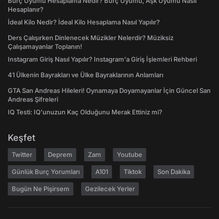
Burç Uyumu Hesaplama Nedir? Burç Uyumu, Aşk Uyumu Nasıl
Hesaplanır?
İdeal Kilo Nedir? İdeal Kilo Hesaplama Nasıl Yapılır?
Ders Çalışırken Dinlenecek Müzikler Nelerdir? Müziksiz
Çalışamayanlar Toplanın!
Instagram Giriş Nasıl Yapılır? Instagram'a Giriş İşlemleri Rehberi
41 Ülkenin Bayrakları ve Ülke Bayraklarının Anlamları
GTA San Andreas Hileleri! Oynamaya Doyamayanlar İçin Güncel San
Andreas Şifreleri
IQ Testi: IQ'unuzun Kaç Olduğunu Merak Ettiniz mi?
Keşfet
Twitter
Deprem
Zam
Youtube
Günlük Burç Yorumları
A101
Tiktok
Son Dakika
Bugün Ne Pişirsem
Gezilecek Yerler