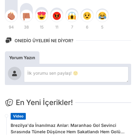
94
38
15
11
7
6
5
ONEDİO ÜYELERİ NE DİYOR?
Yorum Yazın
En Yeni İçerikler!
Video
Brezilya'da İnanılmaz Anlar: Maranhao Gol Sevinci
Sırasında Tünele Düşünce Hem Sakatlandı Hem Golü