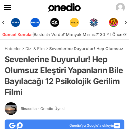
Güncel Konular
Bastonla Vurdu!
"Manyak Mısınız?"
30 Yıl Önce👀
Haberler
Dizi & Film
Sevenlerine Duyurulur! Hep Olumsuz Eleşt
Sevenlerine Duyurulur! Hep
Olumsuz Eleştiri Yapanların Bile
Bayılacağı 12 Psikolojik Gerilim
Filmi
Rinascita
- Onedio Üyesi
Onedio’yu Google'a ekleyin