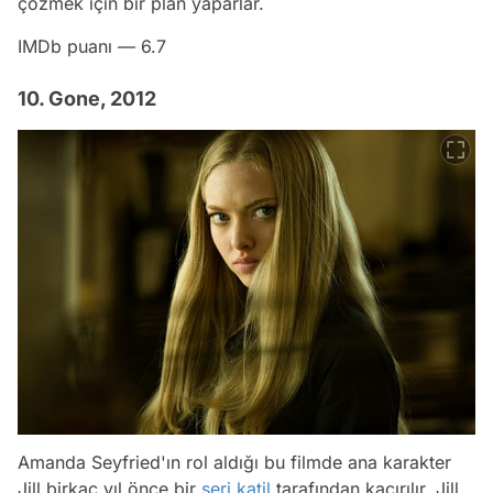
çözmek için bir plan yaparlar.
IMDb puanı — 6.7
10. Gone, 2012
Amanda Seyfried'ın rol aldığı bu filmde ana karakter
Jill birkaç yıl önce bir
seri katil
tarafından kaçırılır. Jill