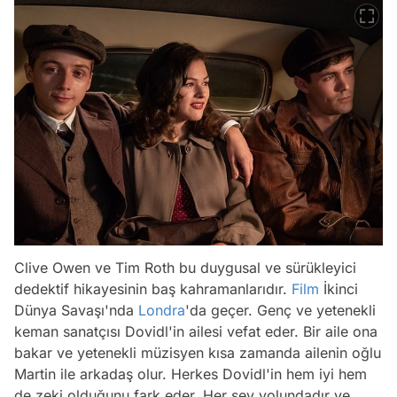
Clive Owen ve Tim Roth bu duygusal ve sürükleyici
dedektif hikayesinin baş kahramanlarıdır.
Film
İkinci
Dünya Savaşı'nda
Londra
'da geçer. Genç ve yetenekli
keman sanatçısı Dovidl'in ailesi vefat eder. Bir aile ona
bakar ve yetenekli müzisyen kısa zamanda ailenin oğlu
Martin ile arkadaş olur. Herkes Dovidl'in hem iyi hem
de zeki olduğunu fark eder. Her şey yolundadır ve