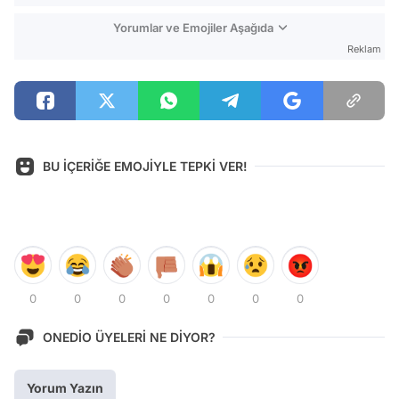
Yorumlar ve Emojiler Aşağıda
Reklam
BU İÇERİĞE EMOJİYLE TEPKİ VER!
0
0
0
0
0
0
0
ONEDİO ÜYELERİ NE DİYOR?
Yorum Yazın