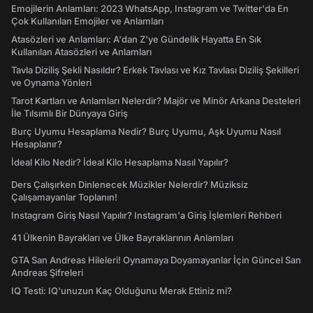
Emojilerin Anlamları: 2023 WhatsApp, Instagram ve Twitter'da En
Çok Kullanılan Emojiler ve Anlamları
Atasözleri ve Anlamları: A'dan Z'ye Gündelik Hayatta En Sık
Kullanılan Atasözleri ve Anlamları
Tavla Diziliş Şekli Nasıldır? Erkek Tavlası ve Kız Tavlası Diziliş Şekilleri
ve Oynama Yönleri
Tarot Kartları ve Anlamları Nelerdir? Majör ve Minör Arkana Desteleri
İle Tılsımlı Bir Dünyaya Giriş
Burç Uyumu Hesaplama Nedir? Burç Uyumu, Aşk Uyumu Nasıl
Hesaplanır?
İdeal Kilo Nedir? İdeal Kilo Hesaplama Nasıl Yapılır?
Ders Çalışırken Dinlenecek Müzikler Nelerdir? Müziksiz
Çalışamayanlar Toplanın!
Instagram Giriş Nasıl Yapılır? Instagram'a Giriş İşlemleri Rehberi
41 Ülkenin Bayrakları ve Ülke Bayraklarının Anlamları
GTA San Andreas Hileleri! Oynamaya Doyamayanlar İçin Güncel San
Andreas Şifreleri
IQ Testi: IQ'unuzun Kaç Olduğunu Merak Ettiniz mi?