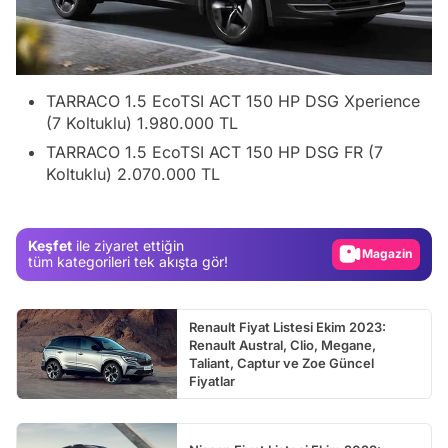
TARRACO 1.5 EcoTSI ACT 150 HP DSG Xperience
(7 Koltuklu) 1.980.000 TL
Video
TARRACO 1.5 EcoTSI ACT 150 HP DSG FR (7
Test
Koltuklu) 2.070.000 TL
Gündem
Magazin
Keşfet
ile ziyaret ettiğin
tüm kategorileri tek akışta gör!
Video
Test
Renault Fiyat Listesi Ekim 2023:
Renault Austral, Clio, Megane,
Taliant, Captur ve Zoe Güncel
Fiyatlar