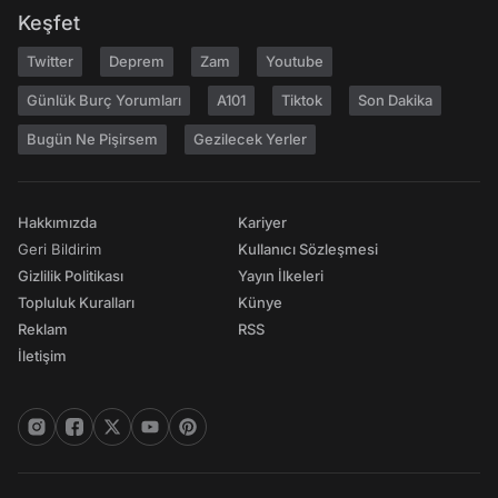
Keşfet
Twitter
Deprem
Zam
Youtube
Günlük Burç Yorumları
A101
Tiktok
Son Dakika
Bugün Ne Pişirsem
Gezilecek Yerler
Hakkımızda
Kariyer
Geri Bildirim
Kullanıcı Sözleşmesi
Gizlilik Politikası
Yayın İlkeleri
Topluluk Kuralları
Künye
Reklam
RSS
İletişim