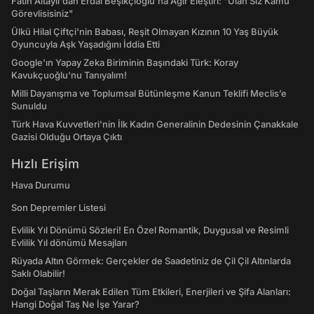
Fatih Altaylı'dan Erdal Beşikçioğlu'na Ağır Eleştiri: "Ulan Siz Kamu
Görevlisisiniz"
Ülkü Hilal Çiftçi'nin Babası, Reşit Olmayan Kızının 10 Yaş Büyük
Oyuncuyla Aşk Yaşadığını İddia Etti
Google'ın Yapay Zeka Biriminin Başındaki Türk: Koray
Kavukçuoğlu'nu Tanıyalım!
Milli Dayanışma ve Toplumsal Bütünleşme Kanun Teklifi Meclis’e
Sunuldu
Türk Hava Kuvvetleri'nin İlk Kadın Generalinin Dedesinin Çanakkale
Gazisi Olduğu Ortaya Çıktı
Hızlı Erişim
Hava Durumu
Son Depremler Listesi
Evlilik Yıl Dönümü Sözleri! En Özel Romantik, Duygusal ve Resimli
Evlilik Yıl dönümü Mesajları
Rüyada Altın Görmek: Gerçekler de Saadetiniz de Çil Çil Altınlarda
Saklı Olabilir!
Doğal Taşların Merak Edilen Tüm Etkileri, Enerjileri ve Şifa Alanları:
Hangi Doğal Taş Ne İşe Yarar?