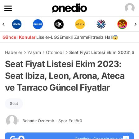
Güncel Konular
Liseler-LGS
Emekli Zammı
Filtresiz Hali😱
Haberler
Yaşam
Otomobil
Seat Fiyat Listesi Ekim 2023: Sea
Seat Fiyat Listesi Ekim 2023:
Seat Ibiza, Leon, Arona, Ateca
ve Tarraco Güncel Fiyatlar
Seat
Bahadır Özdemir
- Spor Editörü
Onedio’yu Google'a ekleyin