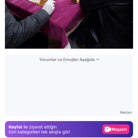
Yorumlar ve Emojiler Aşağıda
Video
Test
Gündem
Reklam
Magazin
Keşfet
ile ziyaret ettiğin
Video
tüm kategorileri tek akışta gör!