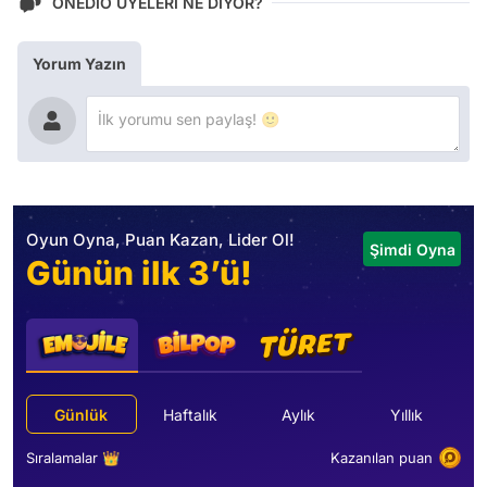
ONEDİO ÜYELERİ NE DİYOR?
Yorum Yazın
Oyun Oyna, Puan Kazan, Lider Ol!
Şimdi Oyna
Günün ilk 3’ü!
Günlük
Haftalık
Aylık
Yıllık
Sıralamalar 👑
Kazanılan puan