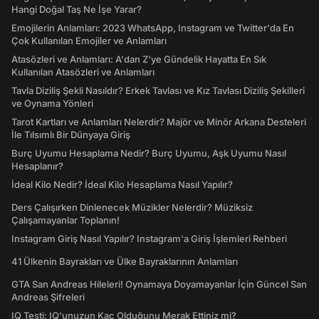
Hangi Doğal Taş Ne İşe Yarar?
Emojilerin Anlamları: 2023 WhatsApp, Instagram ve Twitter'da En
Çok Kullanılan Emojiler ve Anlamları
Atasözleri ve Anlamları: A'dan Z'ye Gündelik Hayatta En Sık
Kullanılan Atasözleri ve Anlamları
Tavla Diziliş Şekli Nasıldır? Erkek Tavlası ve Kız Tavlası Diziliş Şekilleri
ve Oynama Yönleri
Tarot Kartları ve Anlamları Nelerdir? Majör ve Minör Arkana Desteleri
İle Tılsımlı Bir Dünyaya Giriş
Burç Uyumu Hesaplama Nedir? Burç Uyumu, Aşk Uyumu Nasıl
Hesaplanır?
İdeal Kilo Nedir? İdeal Kilo Hesaplama Nasıl Yapılır?
Ders Çalışırken Dinlenecek Müzikler Nelerdir? Müziksiz
Çalışamayanlar Toplanın!
Instagram Giriş Nasıl Yapılır? Instagram'a Giriş İşlemleri Rehberi
41 Ülkenin Bayrakları ve Ülke Bayraklarının Anlamları
GTA San Andreas Hileleri! Oynamaya Doyamayanlar İçin Güncel San
Andreas Şifreleri
IQ Testi: IQ'unuzun Kaç Olduğunu Merak Ettiniz mi?