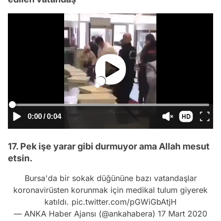
0:00
/
0:04
17. Pek işe yarar gibi durmuyor ama Allah mesut
etsin.
Bursa'da bir sokak düğününe bazı vatandaşlar
koronavirüsten korunmak için medikal tulum giyerek
katıldı.
pic.twitter.com/pGWiGbAtjH
— ANKA Haber Ajansı (@ankahabera)
17 Mart 2020