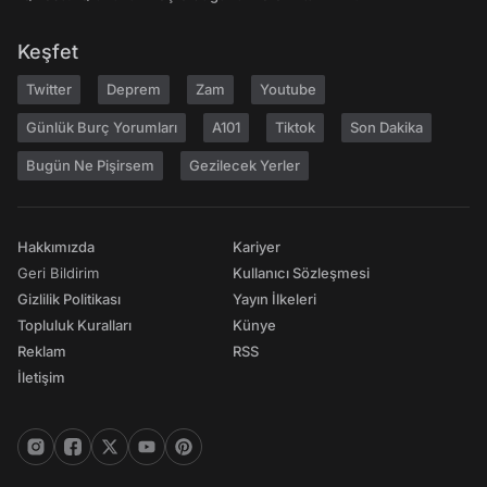
Keşfet
Twitter
Deprem
Zam
Youtube
Günlük Burç Yorumları
A101
Tiktok
Son Dakika
Bugün Ne Pişirsem
Gezilecek Yerler
Hakkımızda
Kariyer
Geri Bildirim
Kullanıcı Sözleşmesi
Gizlilik Politikası
Yayın İlkeleri
Topluluk Kuralları
Künye
Reklam
RSS
İletişim