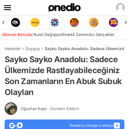
Güncel Konular
Kural Değişiyor
Emekli Zammı
Acı Gerçekler
Haberler
Goygoy
Sayko Sayko Anadolu: Sadece Ülkemizde R
Sayko Sayko Anadolu: Sadece
Ülkemizde Rastlayabileceğiniz
Son Zamanların En Abuk Subuk
Olayları
Oğuzhan Kaya
- Gündem Editörü
Onedio’yu Google'a ekleyin