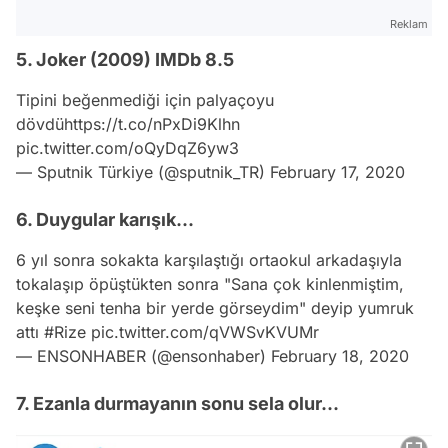
Reklam
5. Joker (2009) IMDb 8.5
Tipini beğenmediği için palyaçoyu
dövdü
https://t.co/nPxDi9Klhn
pic.twitter.com/oQyDqZ6yw3
— Sputnik Türkiye (@sputnik_TR)
February 17, 2020
6. Duygular karışık...
6 yıl sonra sokakta karşılaştığı ortaokul arkadaşıyla
tokalaşıp öpüştükten sonra "Sana çok kinlenmiştim,
keşke seni tenha bir yerde görseydim" deyip yumruk
attı
#Rize
pic.twitter.com/qVWSvKVUMr
— ENSONHABER (@ensonhaber)
February 18, 2020
7. Ezanla durmayanın sonu sela olur...