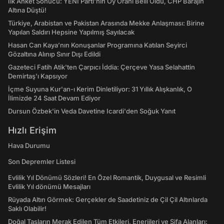
İlk Anket Sonucu: YENİ Parti'nin Oy Oranı Belli Oldu, CHP Barajın
Altına Düştü!
Türkiye, Arabistan ve Pakistan Arasında Mekke Anlaşması: Birine
Yapılan Saldırı Hepsine Yapılmış Sayılacak
Hasan Can Kaya’nın Konuşanlar Programına Katılan Seyirci
Gözaltına Alınıp Sınır Dışı Edildi
Gazeteci Fatih Atik'ten Çarpıcı İddia: Çerçeve Yasa Selahattin
Demirtaş'ı Kapsıyor
İçme Suyuna Kur'an-ı Kerim Dinletiliyor: 31 Yıllık Alışkanlık, O
İlimizde 24 Saat Devam Ediyor
Dursun Özbek'in Veda Davetine Icardi'den Soğuk Yanıt
Hızlı Erişim
Hava Durumu
Son Depremler Listesi
Evlilik Yıl Dönümü Sözleri! En Özel Romantik, Duygusal ve Resimli
Evlilik Yıl dönümü Mesajları
Rüyada Altın Görmek: Gerçekler de Saadetiniz de Çil Çil Altınlarda
Saklı Olabilir!
Doğal Taşların Merak Edilen Tüm Etkileri, Enerjileri ve Şifa Alanları: