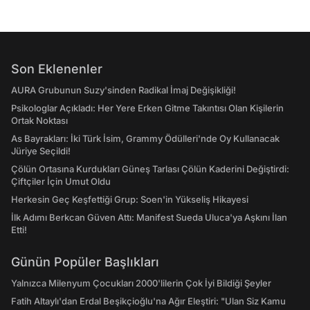
Son Eklenenler
AURA Grubunun Suzy'sinden Radikal İmaj Değişikliği!
Psikologlar Açıkladı: Her Yere Erken Gitme Takıntısı Olan Kişilerin
Ortak Noktası
As Bayrakları: İki Türk İsim, Grammy Ödülleri'nde Oy Kullanacak
Jüriye Seçildi!
Çölün Ortasına Kurdukları Güneş Tarlası Çölün Kaderini Değiştirdi:
Çiftçiler İçin Umut Oldu
Herkesin Geç Keşfettiği Grup: Soen'in Yükseliş Hikayesi
İlk Adımı Berkcan Güven Attı: Manifest Sueda Uluca'ya Aşkını İlan
Etti!
Günün Popüler Başlıkları
Yalnızca Milenyum Çocukları 2000'lilerin Çok İyi Bildiği Şeyler
Fatih Altaylı'dan Erdal Beşikçioğlu'na Ağır Eleştiri: "Ulan Siz Kamu