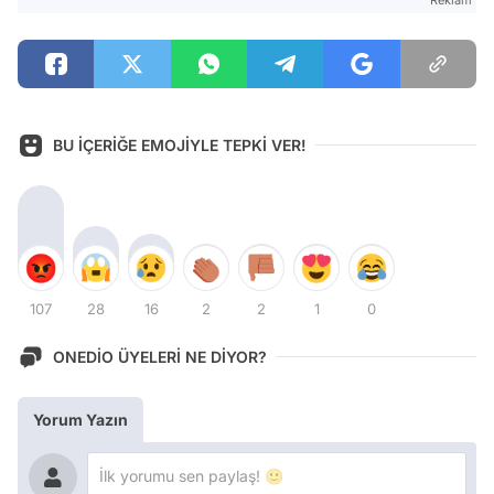
BU İÇERİĞE EMOJİYLE TEPKİ VER!
107
28
16
2
2
1
0
ONEDİO ÜYELERİ NE DİYOR?
Yorum Yazın