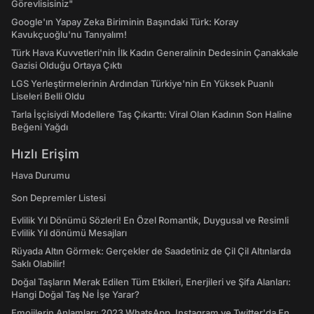
Görevlisisiniz"
Google'ın Yapay Zeka Biriminin Başındaki Türk: Koray
Kavukçuoğlu'nu Tanıyalım!
Türk Hava Kuvvetleri'nin İlk Kadın Generalinin Dedesinin Çanakkale
Gazisi Olduğu Ortaya Çıktı
LGS Yerleştirmelerinin Ardından Türkiye'nin En Yüksek Puanlı
Liseleri Belli Oldu
Tarla İşçisiydi Modellere Taş Çıkarttı: Viral Olan Kadının Son Haline
Beğeni Yağdı
Hızlı Erişim
Hava Durumu
Son Depremler Listesi
Evlilik Yıl Dönümü Sözleri! En Özel Romantik, Duygusal ve Resimli
Evlilik Yıl dönümü Mesajları
Rüyada Altın Görmek: Gerçekler de Saadetiniz de Çil Çil Altınlarda
Saklı Olabilir!
Doğal Taşların Merak Edilen Tüm Etkileri, Enerjileri ve Şifa Alanları:
Hangi Doğal Taş Ne İşe Yarar?
Emojilerin Anlamları: 2023 WhatsApp, Instagram ve Twitter'da En