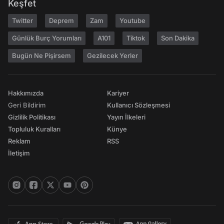
Keşfet
Twitter
Deprem
Zam
Youtube
Günlük Burç Yorumları
A101
Tiktok
Son Dakika
Bugün Ne Pişirsem
Gezilecek Yerler
Hakkımızda
Kariyer
Geri Bildirim
Kullanıcı Sözleşmesi
Gizlilik Politikası
Yayın İlkeleri
Topluluk Kuralları
Künye
Reklam
RSS
İletişim