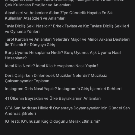
Çok Kullanılan Emojiler ve Anlamları
Atasözleri ve Anlamları: A'dan Z'ye Gündelik Hayatta En Sık
Kullanılan Atasözleri ve Anlamları
Tavla Diziliş Şekli Nasıldır? Erkek Tavlası ve Kız Tavlası Diziliş Şekilleri
ve Oynama Yönleri
Tarot Kartları ve Anlamları Nelerdir? Majör ve Minör Arkana Desteleri
İle Tılsımlı Bir Dünyaya Giriş
Burç Uyumu Hesaplama Nedir? Burç Uyumu, Aşk Uyumu Nasıl
Hesaplanır?
İdeal Kilo Nedir? İdeal Kilo Hesaplama Nasıl Yapılır?
Ders Çalışırken Dinlenecek Müzikler Nelerdir? Müziksiz
Çalışamayanlar Toplanın!
Instagram Giriş Nasıl Yapılır? Instagram'a Giriş İşlemleri Rehberi
41 Ülkenin Bayrakları ve Ülke Bayraklarının Anlamları
GTA San Andreas Hileleri! Oynamaya Doyamayanlar İçin Güncel San
Andreas Şifreleri
IQ Testi: IQ'unuzun Kaç Olduğunu Merak Ettiniz mi?