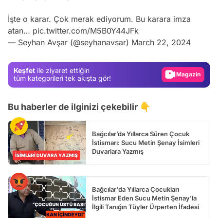
Video
İşte o karar. Çok merak ediyorum. Bu karara imza
Test
atan…
pic.twitter.com/M5B0Y44JFk
— Seyhan Avşar (@seyhanavsar)
March 22, 2024
Gündem
Magazin
Keşfet
ile ziyaret ettiğin
Video
tüm kategorileri tek akışta gör!
Test
Bu haberler de ilginizi çekebilir 👇
Bağcılar’da Yıllarca Süren Çocuk
İstismarı: Sucu Metin Şenay İsimleri
Duvarlara Yazmış
Bağcılar'da Yıllarca Çocukları
İstismar Eden Sucu Metin Şenay'la
İlgili Tanığın Tüyler Ürperten İfadesi