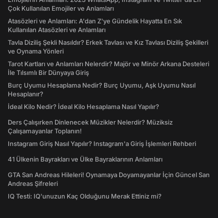
Çok Kullanılan Emojiler ve Anlamları
Atasözleri ve Anlamları: A'dan Z'ye Gündelik Hayatta En Sık
Kullanılan Atasözleri ve Anlamları
Tavla Diziliş Şekli Nasıldır? Erkek Tavlası ve Kız Tavlası Diziliş Şekilleri
ve Oynama Yönleri
Tarot Kartları ve Anlamları Nelerdir? Majör ve Minör Arkana Desteleri
İle Tılsımlı Bir Dünyaya Giriş
Burç Uyumu Hesaplama Nedir? Burç Uyumu, Aşk Uyumu Nasıl
Hesaplanır?
İdeal Kilo Nedir? İdeal Kilo Hesaplama Nasıl Yapılır?
Ders Çalışırken Dinlenecek Müzikler Nelerdir? Müziksiz
Çalışamayanlar Toplanın!
Instagram Giriş Nasıl Yapılır? Instagram'a Giriş İşlemleri Rehberi
41 Ülkenin Bayrakları ve Ülke Bayraklarının Anlamları
GTA San Andreas Hileleri! Oynamaya Doyamayanlar İçin Güncel San
Andreas Şifreleri
IQ Testi: IQ'unuzun Kaç Olduğunu Merak Ettiniz mi?