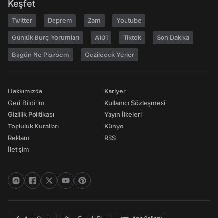
Keşfet
Twitter
Deprem
Zam
Youtube
Günlük Burç Yorumları
A101
Tiktok
Son Dakika
Bugün Ne Pişirsem
Gezilecek Yerler
Hakkımızda
Kariyer
Geri Bildirim
Kullanıcı Sözleşmesi
Gizlilik Politikası
Yayın İlkeleri
Topluluk Kuralları
Künye
Reklam
RSS
İletişim