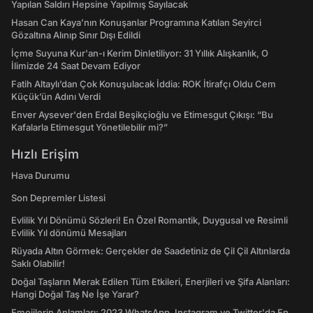
Yapılan Saldırı Hepsine Yapılmış Sayılacak
Hasan Can Kaya’nın Konuşanlar Programına Katılan Seyirci
Gözaltına Alınıp Sınır Dışı Edildi
İçme Suyuna Kur'an-ı Kerim Dinletiliyor: 31 Yıllık Alışkanlık, O
İlimizde 24 Saat Devam Ediyor
Fatih Altaylı’dan Çok Konuşulacak İddia: ROK İtirafçı Oldu Cem
Küçük’ün Adını Verdi
Enver Aysever'den Erdal Beşikçioğlu ve Etimesgut Çıkışı: “Bu
Kafalarla Etimesgut Yönetilebilir mi?”
Hızlı Erişim
Hava Durumu
Son Depremler Listesi
Evlilik Yıl Dönümü Sözleri! En Özel Romantik, Duygusal ve Resimli
Evlilik Yıl dönümü Mesajları
Rüyada Altın Görmek: Gerçekler de Saadetiniz de Çil Çil Altınlarda
Saklı Olabilir!
Doğal Taşların Merak Edilen Tüm Etkileri, Enerjileri ve Şifa Alanları:
Hangi Doğal Taş Ne İşe Yarar?
Emojilerin Anlamları: 2023 WhatsApp, Instagram ve Twitter'da En