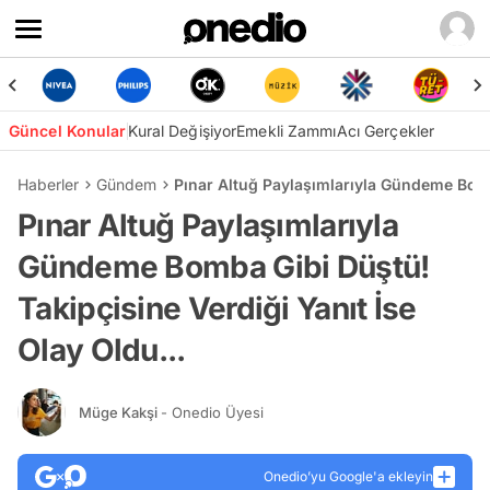
Güncel Konular
Kural Değişiyor
Emekli Zammı
Acı Gerçekler
Haberler
Gündem
Pınar Altuğ Paylaşımlarıyla Gündeme Bomba
Pınar Altuğ Paylaşımlarıyla
Gündeme Bomba Gibi Düştü!
Takipçisine Verdiği Yanıt İse
Olay Oldu...
Müge Kakşi
- Onedio Üyesi
Onedio’yu Google'a ekleyin