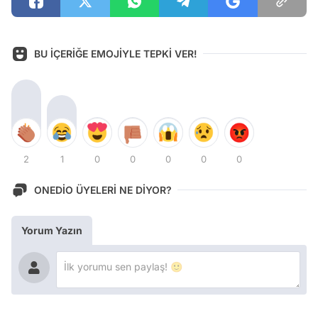
BU İÇERİĞE EMOJİYLE TEPKİ VER!
2
1
0
0
0
0
0
ONEDİO ÜYELERİ NE DİYOR?
Yorum Yazın