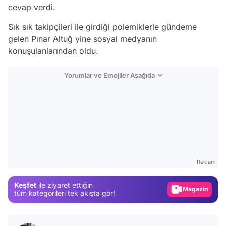
cevap verdi.
Sık sık takipçileri ile girdiği polemiklerle gündeme
gelen Pınar Altuğ yine sosyal medyanın
konuşulanlarından oldu.
Yorumlar ve Emojiler Aşağıda
Video
Test
Reklam
Gündem
Keşfet
ile ziyaret ettiğin
Magazin
tüm kategorileri tek akışta gör!
Video
Test