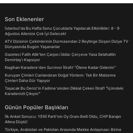
Son Eklenenler
İstanbul'da Bu Hafta Sonu Çocuklarla Yapılacak Etkinlikler: 8 - 9
Ağustos Ailenize Çok İyi Gelecek!
ATV Dizisinin Çekimlerinin Durmasından 2 Reytinge Düşen Diziye TV
Dünyasında Bugün Yaşananlar
Gazeteci Fatih Atik'ten Çarpıcı İddia: Çerçeve Yasa Selahattin
Demirtaş'ı Kapsıyor
Nagihan Karadere'den Survivor İtirafı! "Ölene Kadar Giderim"
Kuruyan Çimleri Canlandıran Doğal Yöntem: Tek Bir Malzeme
Çimleri Daha Gür Yapıyor
Taşacak Bu Deniz'in Fadime'sinden Dikkat Çeken İtiraf! "İçimdeki
Karadenizli Çıkıyor"
Günün Popüler Başlıkları
İlk Anket Sonucu: YENİ Parti'nin Oy Oranı Belli Oldu, CHP Barajın
Altına Düştü!
Türkiye, Arabistan ve Pakistan Arasında Mekke Anlaşması: Birine