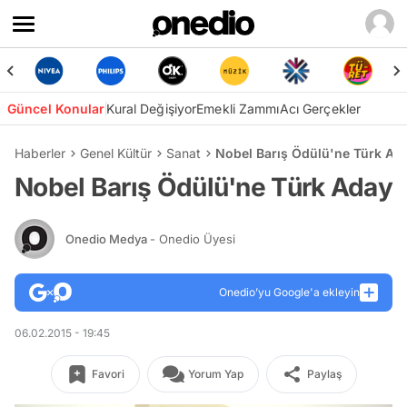
Güncel Konular
Kural Değişiyor
Emekli Zammı
Acı Gerçekler
Haberler
Genel Kültür
Sanat
Nobel Barış Ödülü'ne Türk Ad
Nobel Barış Ödülü'ne Türk Aday
Onedio Medya
- Onedio Üyesi
Onedio’yu Google'a ekleyin
06.02.2015 - 19:45
Favori
Yorum Yap
Paylaş