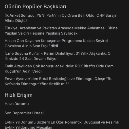
Günün Popüler Başlıkları
İlk Anket Sonucu: YENİ Parti'nin Oy Oranı Belli Oldu, CHP Barajın
Altına Düştü!
Türkiye, Arabistan ve Pakistan Arasında Mekke Anlaşması: Birine
Yapılan Saldırı Hepsine Yapılmış Sayılacak
Hasan Can Kaya’nın Konuşanlar Programına Katılan Seyirci
Gözaltına Alınıp Sınır Dışı Edildi
İçme Suyuna Kur'an-ı Kerim Dinletiliyor: 31 Yıllık Alışkanlık, O
İlimizde 24 Saat Devam Ediyor
Fatih Altaylı’dan Çok Konuşulacak İddia: ROK İtirafçı Oldu Cem
Küçük’ün Adını Verdi
Enver Aysever'den Erdal Beşikçioğlu ve Etimesgut Çıkışı: “Bu
Kafalarla Etimesgut Yönetilebilir mi?”
Hızlı Erişim
Hava Durumu
Son Depremler Listesi
Evlilik Yıl Dönümü Sözleri! En Özel Romantik, Duygusal ve Resimli
Evlilik Yıl dönümü Mesajları