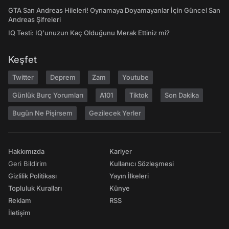
GTA San Andreas Hileleri! Oynamaya Doyamayanlar İçin Güncel San
Andreas Şifreleri
IQ Testi: IQ'unuzun Kaç Olduğunu Merak Ettiniz mi?
Keşfet
Twitter
Deprem
Zam
Youtube
Günlük Burç Yorumları
A101
Tiktok
Son Dakika
Bugün Ne Pişirsem
Gezilecek Yerler
Hakkımızda
Kariyer
Geri Bildirim
Kullanıcı Sözleşmesi
Gizlilik Politikası
Yayın İlkeleri
Topluluk Kuralları
Künye
Reklam
RSS
İletişim