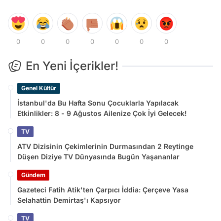
0
0
0
0
0
0
0
En Yeni İçerikler!
Genel Kültür
İstanbul'da Bu Hafta Sonu Çocuklarla Yapılacak
Etkinlikler: 8 - 9 Ağustos Ailenize Çok İyi Gelecek!
TV
ATV Dizisinin Çekimlerinin Durmasından 2 Reytinge
Düşen Diziye TV Dünyasında Bugün Yaşananlar
Gündem
Gazeteci Fatih Atik'ten Çarpıcı İddia: Çerçeve Yasa
Selahattin Demirtaş'ı Kapsıyor
TV