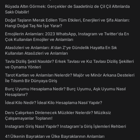
Rüyada Altın Görmek: Gerçekler de Saadetiniz de Çil Çil Altınlarda
Saklı Olabilir!
Doğal Taşların Merak Edilen Tüm Etkileri, Enerjileri ve Şifa Alanları:
Hangi Doğal Taş Ne İşe Yarar?
Emojilerin Anlamları: 2023 WhatsApp, Instagram ve Twitter'da En
Çok Kullanılan Emojiler ve Anlamları
Atasözleri ve Anlamları: A'dan Z'ye Gündelik Hayatta En Sık
Kullanılan Atasözleri ve Anlamları
Tavla Diziliş Şekli Nasıldır? Erkek Tavlası ve Kız Tavlası Diziliş Şekilleri
ve Oynama Yönleri
Tarot Kartları ve Anlamları Nelerdir? Majör ve Minör Arkana Desteleri
İle Tılsımlı Bir Dünyaya Giriş
Burç Uyumu Hesaplama Nedir? Burç Uyumu, Aşk Uyumu Nasıl
Hesaplanır?
İdeal Kilo Nedir? İdeal Kilo Hesaplama Nasıl Yapılır?
Ders Çalışırken Dinlenecek Müzikler Nelerdir? Müziksiz
Çalışamayanlar Toplanın!
Instagram Giriş Nasıl Yapılır? Instagram'a Giriş İşlemleri Rehberi
41 Ülkenin Bayrakları ve Ülke Bayraklarının Anlamları