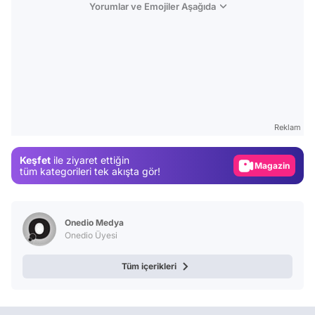
Yorumlar ve Emojiler Aşağıda
Video
Test
Reklam
Gündem
Keşfet
ile ziyaret ettiğin
Magazin
tüm kategorileri tek akışta gör!
Video
Test
Onedio Medya
Onedio Üyesi
Tüm içerikleri